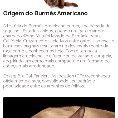
Origem do Burmês Americano
A história do Burmês Americano começa na década de
1930, nos Estados Unidos, quando um gato marrom
chamado Wong Mau foi levado da Birmânia para a
Califórnia. Cruzamentos seletivos entre gatos siameses e
burmeses originais resultaram no desenvolvimento da
raça como a conhecemos hoje. Com o tempo, a
linhagem americana se diferenciou da variante europeia,
adquirindo um corpo mais compacto e um formato de
cabeça mais arredondado.
Em 1958, a Cat Fanciers' Association (CFA) reconheceu
oficialmente a raça, consolidando seu padrão e
popularidade entre os amantes de felinos.