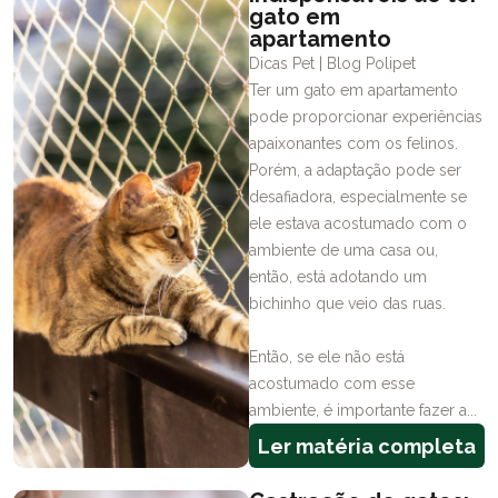
gato em
apartamento
Dicas Pet | Blog Polipet
Ter um gato em apartamento
pode proporcionar experiências
apaixonantes com os felinos.
Porém, a adaptação pode ser
desafiadora, especialmente se
ele estava acostumado com o
ambiente de uma casa ou,
então, está adotando um
bichinho que veio das ruas.
Então, se ele não está
acostumado com esse
ambiente, é importante fazer a...
Ler matéria completa