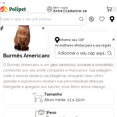
-->
Bem vindo
00
|
Entre
Cadastre-se
Burmês Americano
×
Informe seu CEP
As melhores ofertas para a sua região
Burmês Americano
O Burmês Americano é um gato carinhoso, sociável e brincalhão,
conhecido por seu porte compacto e musculoso. Sua pelagem
curta e sedosa destaca sua elegância, enquanto seus olhos
grandes e expressivos revelam sua personalidade afetuosa.
Inteligente e apegado aos tutores, esse felino adora interagir.
Tamanho
Altura média: 23 a 25cm
Peso