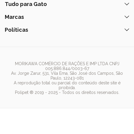
Ração
Tudo para Gato
Fale Conosco
Peça pelo Delivery
Petiscos
Formas de Pagamento
Ração
Marcas
Assinatura Polipet
Tapete Higiênico
Como Comprar
Areia
Hospital Veterinário
Nexgard
Políticas
Coleiras
Lista de Desejos
Caixa de Areia
Clube mais Polipet
Simparic
Comedouros
Regulamentos Promocionais
Política de Privacidade
Bebedouro
PremieR
Antipulgas
Trocas e Devoluções
Termos de Uso
Fonte de Água
Golden
Dúvidas Frequentes
Arranhador
Pedigree
MORIKAWA COMÉRCIO DE RAÇÕES E IMP LTDA CNPJ
005.886.844/0003-67
Whiskas
Av. Jorge Zarur, 531, Vila Ema, São José dos Campos, São
Paulo, 12243-081
Dog Chow
A reprodução total ou parcial do conteúdo deste site é
proibida.
Royal Canin
Polipet ® 2019 - 2025 - Todos os direitos reservados.
Guabi Natural