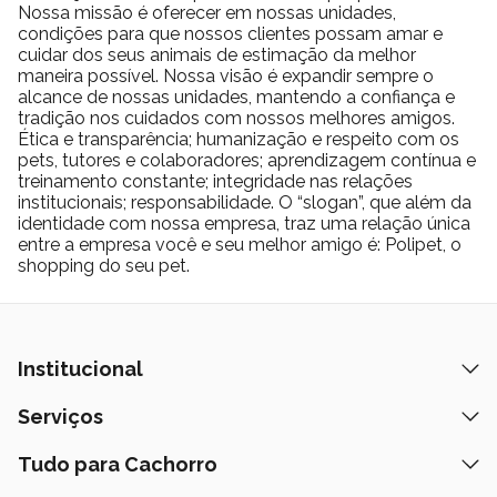
Nossa missão é oferecer em nossas unidades,
condições para que nossos clientes possam amar e
cuidar dos seus animais de estimação da melhor
maneira possível. Nossa visão é expandir sempre o
alcance de nossas unidades, mantendo a confiança e
tradição nos cuidados com nossos melhores amigos.
Ética e transparência; humanização e respeito com os
pets, tutores e colaboradores; aprendizagem contínua e
treinamento constante; integridade nas relações
institucionais; responsabilidade. O “slogan”, que além da
identidade com nossa empresa, traz uma relação única
entre a empresa você e seu melhor amigo é: Polipet, o
shopping do seu pet.
Institucional
Quem Somos
Serviços
Nossas Lojas
Banho e Tosa
Tudo para Cachorro
Prazos de Entrega
Retire na Loja