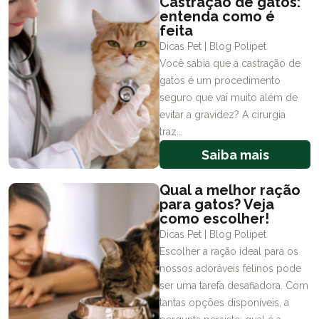
Castração de gatos:
entenda como é
feita
Dicas Pet | Blog Polipet
Você sabia que a castração de
gatos é um procedimento
seguro que vai muito além de
evitar a gravidez? A cirurgia
traz...
Saiba mais
Qual a melhor ração
para gatos? Veja
como escolher!
Dicas Pet | Blog Polipet
Escolher a ração ideal para os
nossos adoráveis felinos pode
ser uma tarefa desafiadora. Com
tantas opções disponíveis, a