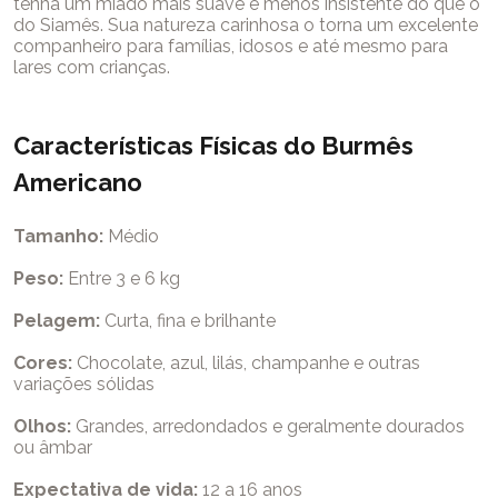
tenha um miado mais suave e menos insistente do que o
do Siamês. Sua natureza carinhosa o torna um excelente
companheiro para famílias, idosos e até mesmo para
lares com crianças.
Características Físicas do Burmês
Americano
Tamanho:
Médio
Peso:
Entre 3 e 6 kg
Pelagem:
Curta, fina e brilhante
Cores:
Chocolate, azul, lilás, champanhe e outras
variações sólidas
Olhos:
Grandes, arredondados e geralmente dourados
ou âmbar
Expectativa de vida:
12 a 16 anos