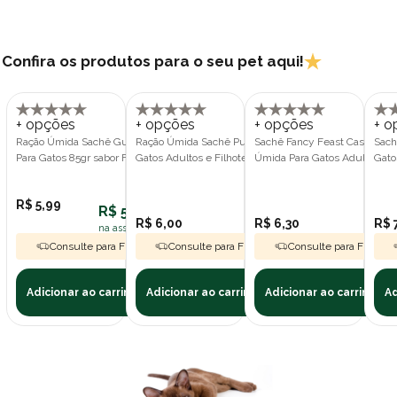
Confira os produtos para o seu pet aqui!
+ opções
+ opções
+ opções
+ o
Ração Úmida Sachê Guabi Natural
Ração Úmida Sachê Purina One para
Sachê Fancy Feast Casserole
Sach
Para Gatos 85gr sabor Frango,
Gatos Adultos e Filhotes sabor
Úmida Para Gatos Adultos A
Gato
Cereais Integrais e Vegetais
Salmão, Atum e Peixe Branco 85gr
Salmão 85g
R$ 5,99
R$ 5,39
R$ 6,00
R$ 6,30
R$ 
na assinatura polipet
Consulte para Frete Grátis
Consulte para Frete Grátis
Consulte para Frete Gr
Adicionar ao carrinho
Adicionar ao carrinho
Adicionar ao carrinho
Ad