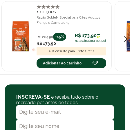
+ opções
Ração GoldeN Special para Cães Adultos
Frango e Carne 20kg
R$ 173,90
R$ 204,90
-15%
na assinatura polipet
R$ 173,90
Consulte para Frete Grátis
Adicionar ao carrinho
INSCREVA-SE
e receba tudo sobre o
mercado pet antes de todos