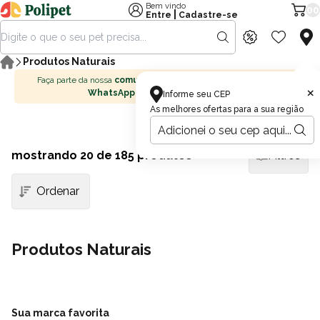
Bem vindo
00
|
Entre
Cadastre-se
Produtos Naturais
Faça parte da nossa
comunidade no
×
WhatsApp
Informe seu CEP
As melhores ofertas para a sua região
mostrando
20
de 185 produtos
Filtros
Produtos Naturais
Sua marca favorita