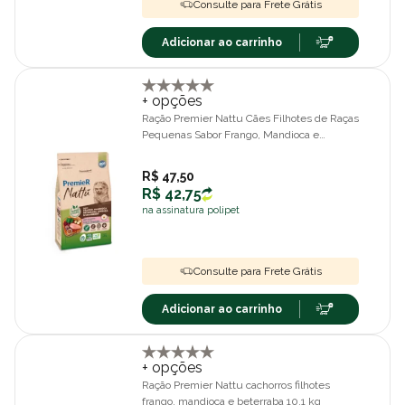
Consulte para Frete Grátis
Adicionar ao carrinho
+ opções
Ração Premier Nattu Cães Filhotes de Raças
Pequenas Sabor Frango, Mandioca e
Beterraba 1,0kg
R$ 47,50
R$ 42,75
na assinatura polipet
Consulte para Frete Grátis
Adicionar ao carrinho
+ opções
Ração Premier Nattu cachorros filhotes
frango, mandioca e beterraba 10,1 kg