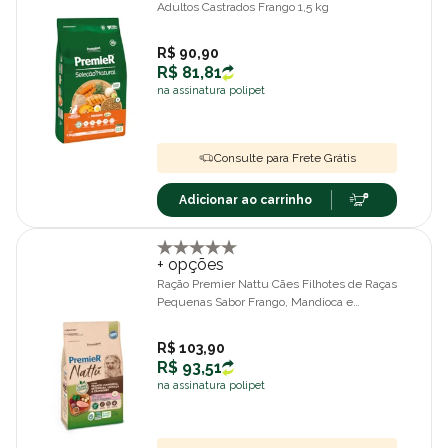
Adultos Castrados Frango 1,5 kg
R$ 90,90
R$ 81,81
na assinatura polipet
Consulte para Frete Grátis
Adicionar ao carrinho
+ opções
Ração Premier Nattu Cães Filhotes de Raças
Pequenas Sabor Frango, Mandioca e
Beterraba 2,5kg
R$ 103,90
R$ 93,51
na assinatura polipet