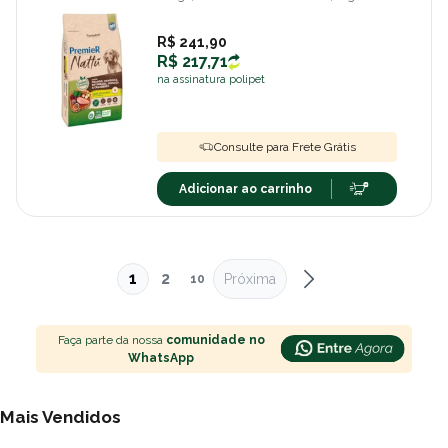
R$ 241,90
R$ 217,71
na assinatura polipet
Consulte para Frete Grátis
Adicionar ao carrinho
1
2
Próxima
10
Faça parte da nossa
comunidade no
WhatsApp
Mais Vendidos