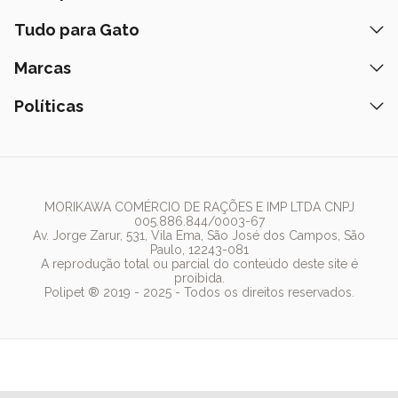
Prazos de Entrega
Retire na Loja
Ração
Tudo para Gato
Fale Conosco
Peça pelo Delivery
Petiscos
Formas de Pagamento
Ração
Marcas
Assinatura Polipet
Tapete Higiênico
Como Comprar
Areia
Hospital Veterinário
Nexgard
Políticas
Coleiras
Lista de Desejos
Caixa de Areia
Clube mais Polipet
Simparic
Comedouros
Regulamentos Promocionais
Política de Privacidade
Bebedouro
PremieR
Antipulgas
Trocas e Devoluções
Termos de Uso
Fonte de Água
Golden
Dúvidas Frequentes
Arranhador
Pedigree
MORIKAWA COMÉRCIO DE RAÇÕES E IMP LTDA CNPJ
005.886.844/0003-67
Whiskas
Av. Jorge Zarur, 531, Vila Ema, São José dos Campos, São
Paulo, 12243-081
Dog Chow
A reprodução total ou parcial do conteúdo deste site é
proibida.
Royal Canin
Polipet ® 2019 - 2025 - Todos os direitos reservados.
Guabi Natural