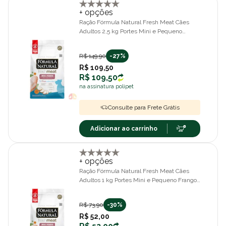
+ opções
Ração Fórmula Natural Fresh Meat Cães
Adultos 2,5 kg Portes Mini e Pequeno
Frango, Mandioca e Alecrim
R$ 149,90
-27%
R$ 109,50
R$ 109,50
na assinatura polipet
Consulte para Frete Grátis
Adicionar ao carrinho
+ opções
Ração Fórmula Natural Fresh Meat Cães
Adultos 1 kg Portes Mini e Pequeno Frango,
Mandioca e Alecrim
R$ 73,90
-30%
R$ 52,00