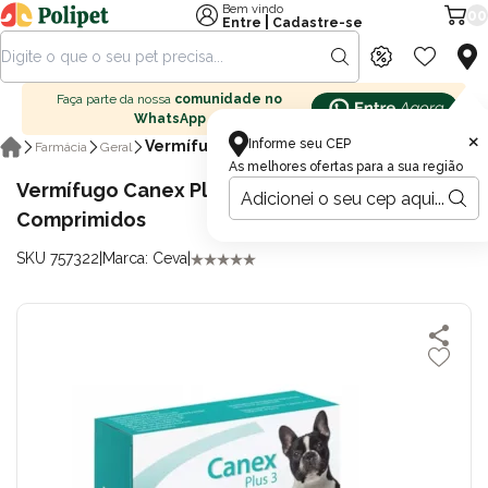
Bem vindo
00
|
Entre
Cadastre-se
Faça parte da nossa
comunidade no
WhatsApp
×
Informe seu CEP
Vermífugos
Farmácia
Geral
As melhores ofertas para a sua região
Vermífugo Canex Plus 3 Para Cães com 4
Comprimidos
SKU 757322
|
Marca: Ceva
|