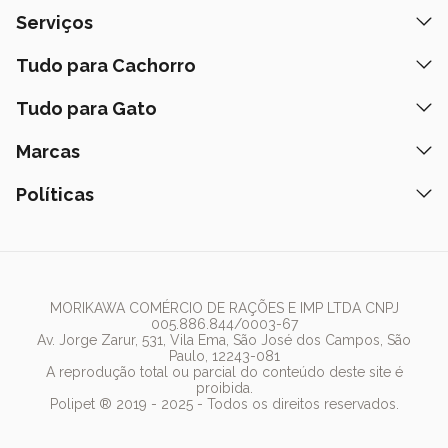
Quem Somos
Serviços
Nossas Lojas
Banho e Tosa
Tudo para Cachorro
Prazos de Entrega
Retire na Loja
Ração
Tudo para Gato
Fale Conosco
Peça pelo Delivery
Petiscos
Formas de Pagamento
Ração
Marcas
Assinatura Polipet
Tapete Higiênico
Como Comprar
Areia
Hospital Veterinário
Nexgard
Políticas
Coleiras
Lista de Desejos
Caixa de Areia
Clube mais Polipet
Simparic
Comedouros
Regulamentos Promocionais
Política de Privacidade
Bebedouro
PremieR
Antipulgas
Trocas e Devoluções
Termos de Uso
Fonte de Água
Golden
Dúvidas Frequentes
Arranhador
Pedigree
MORIKAWA COMÉRCIO DE RAÇÕES E IMP LTDA CNPJ
005.886.844/0003-67
Whiskas
Av. Jorge Zarur, 531, Vila Ema, São José dos Campos, São
Paulo, 12243-081
Dog Chow
A reprodução total ou parcial do conteúdo deste site é
proibida.
Royal Canin
Polipet ® 2019 - 2025 - Todos os direitos reservados.
Guabi Natural