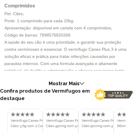
Comprimidos
Pet: Cães;
Porte: 1 comprimido para cada 10kg;
Apresentação: disponível em cartela com 4 comprimidos;
Código de barras: 7898576820268.
A saúde do seu cão é uma prioridade, e garantir sua proteção
contra verminoses é essencial. O vermífugo Canex Plus 3 é uma
solução eficaz e prática para tratar infecções causadas por
parasitas internos. Com uma fórmula avançada e altamente
palatável, ele facilita a administração e oferece segurança tanto
para o animal quanto para o tutor.
Mostrar Mais
Como Canex age?
Confira produtos de Vermífugos em
O Canex Plus utiliza uma combinação poderosa de princípios
destaque
ativos: pamoato de pirantel, febantel e praziquantel. Esses
compostos atuam de maneira complementar, com diferentes
mecanismos de ação, garantindo a eliminação eficiente de
Vermífugo Canex Premium para
Vermífugo Canex Premium para
Vermífugo Canex Premium par
Vermífug
nematódeos (vermes redondos), cestódeos (vermes achatados)
Cães 3,6g com 2 Comprimidos
Cães 450mg com 4 Comprimidos
Cães 900mg com 4 Comprimid
660mg pa
e do protozoário Giardia spp.
Comprimi