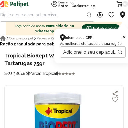
Bem vindo
00
|
Entre
Cadastre-se
Faça parte da nossa
comunidade no
WhatsApp
×
Informe seu CEP
Compre por pet
Peixes e Répteis
Ração para peixes
Ração granulada para peixes
As melhores ofertas para a sua região
Tropical BioRept W Ração Medium Stick para
Tartarugas 75gr
SKU 386480
|
Marca: Tropical
|