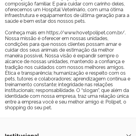
composição familiar. E para cuidar com carinho deles,
A embalagem de 75g é compacta e prática, perfeita para o uso
oferecemos um Hospital Veterinário, com uma ótima
infraestrutura e equipamentos de última geração para a
diário, garantindo frescor e conservação dos bastões por mais
saúde e bem estar dos nossos pets.
tempo. Por ser uma ração flutuante, ela permite que o tutor
observe o consumo do pet em tempo real, o que ajuda a evitar
Conheça mais em https://www.hovetpolipet.com.br/.
excessos e facilita o controle da alimentação.
Nossa missão é oferecer em nossas unidades,
condições para que nossos clientes possam amar e
Esse tipo de ração também contribui para um ambiente aquático
cuidar dos seus animais de estimação da melhor
mais limpo, já que os bastões mantêm sua integridade por mais
maneira possível. Nossa visão é expandir sempre o
tempo na água, reduzindo a desintegração e evitando a liberação
alcance de nossas unidades, mantendo a confiança e
de resíduos que prejudicam o ecossistema do aquário.
tradição nos cuidados com nossos melhores amigos.
Ética e transparência; humanização e respeito com os
Para quem busca o melhor para suas tartarugas!
pets, tutores e colaboradores; aprendizagem contínua e
A escolha da ração certa é um dos cuidados mais importantes no
treinamento constante; integridade nas relações
dia a dia de quem convive com tartarugas aquáticas ou semi-
institucionais; responsabilidade. O “slogan”, que além da
identidade com nossa empresa, traz uma relação única
aquáticas. E quando se trata de qualidade, segurança e
entre a empresa você e seu melhor amigo é: Polipet, o
resultado, a Tropical BioRept W Medium Stick se destaca por ser
shopping do seu pet.
uma referência entre os tutores mais exigentes. Sua fórmula
multifuncional atende às necessidades básicas e
complementares dos pets, promovendo uma vida mais longa,
ativa e saudável.
Institucional