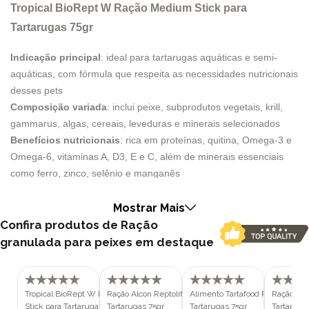
Tropical BioRept W Ração Medium Stick para
Tartarugas 75gr
Indicação principal
: ideal para tartarugas aquáticas e semi-
aquáticas, com fórmula que respeita as necessidades nutricionais
desses pets
Composição variada
: inclui peixe, subprodutos vegetais, krill,
gammarus, algas, cereais, leveduras e minerais selecionados
Benefícios nutricionais
: rica em proteínas, quitina, Omega-3 e
Omega-6, vitaminas A, D3, E e C, além de minerais essenciais
como ferro, zinco, selênio e manganês
Alta digestibilidade
: favorece o metabolismo e ajuda na limpeza
do aquário, com bastões que mantêm sua forma por mais tempo
Mostrar Mais
na água
Confira produtos de Ração
Praticidade e aceitação
: bastões médios, fáceis de servir e com
granulada para peixes em destaque
alta palatabilidade, garantindo uma rotina alimentar mais
agradável e eficiente
Segurança e controle
: embalagem de 75g com boa
Tropical BioRept W Ração Medium
Ração Alcon Reptolife para
Alimento Tartafood Pellet Prodac
Ração Alc
conservação e controle visual do consumo diário do pet
Stick para Tartarugas 30gr
Tartarugas 75gr
Tartarugas 75gr
Tartaruga