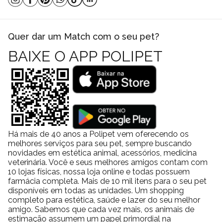
Vitamina E
80 mg/kg
Vitamina C
300 mg/kg
Ferro
27,5 mg/kg
Quer dar um Match com o seu pet?
Zinco
7,7 mg/kg
BAIXE O APP POLIPET
Manganês
5,7 mg/kg
Cobre
1,3 mg/kg
Iodo
0,17 mg/kg
Selênio
0,17 mg/kg
Molibdênio
0,03 mg/kg
Cobalto
0,01 mg/kg
Além desses nutrientes, o alimento apresenta valores garantidos
Há mais de 40 anos a Polipet vem oferecendo os
melhores serviços para seu pet, sempre buscando
que sustentam uma dieta equilibrada:
novidades em estética animal, acessórios, medicina
Análise Garantida
Valor
veterinária. Você e seus melhores amigos contam com
Proteína bruta
40,0%
10 lojas físicas, nossa loja online e todas possuem
farmácia completa. Mais de 10 mil itens para o seu pet
Matéria gorda bruta
6,0%
disponíveis em todas as unidades. Um shopping
Fibra bruta
3,0%
completo para estética, saúde e lazer do seu melhor
Umidade
amigo. Sabemos que cada vez mais, os animais de
10,0%
estimação assumem um papel primordial na
Ideal para uso diário e fácil de armazenar!