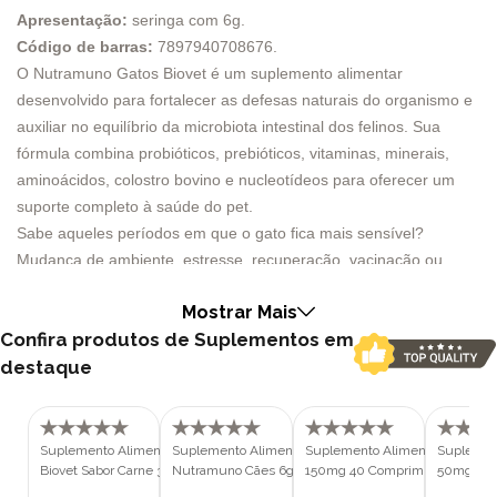
Apresentação:
seringa com 6g.
Código de barras:
7897940708676.
O Nutramuno Gatos Biovet é um suplemento alimentar
desenvolvido para fortalecer as defesas naturais do organismo e
auxiliar no equilíbrio da microbiota intestinal dos felinos. Sua
fórmula combina probióticos, prebióticos, vitaminas, minerais,
aminoácidos, colostro bovino e nucleotídeos para oferecer um
suporte completo à saúde do pet.
Sabe aqueles períodos em que o gato fica mais sensível?
Mudança de ambiente, estresse, recuperação, vacinação ou
alterações intestinais podem afetar diretamente o bem-estar e a
Mostrar Mais
imunidade. É justamente nesses momentos que o Nutramuno faz
Confira produtos de Suplementos em
diferença na rotina.
destaque
Além de ajudar no fortalecimento imunológico, ele também auxilia
na recomposição da flora intestinal, contribuindo para mais
equilíbrio, vitalidade e qualidade de vida.
E tem mais: sua apresentação em pasta sabor carne facilita
Suplemento Alimentar Artrosin
Suplemento Alimentar Biovet
Suplemento Alimentar Aliv Pet
Suplement
Biovet Sabor Carne 30g para Cães e
Nutramuno Cães 6g
150mg 40 Comprimidos para Cã
50mg 40 
muito a administração. Ou seja, menos estresse para o tutor e
Gatos
Gatos
Gatos