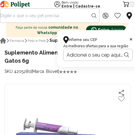
Bem vindo
00
|
Entre
Cadastre-se
Faça parte da nossa
comunidade no
WhatsApp
×
Informe seu CEP
Suplementos
Farmácia
Pelo e Pele
As melhores ofertas para a sua região
Suplemento Alimentar Biovet Nutramuno
Gatos 6g
SKU 4205280
|
Marca: Biovet
|