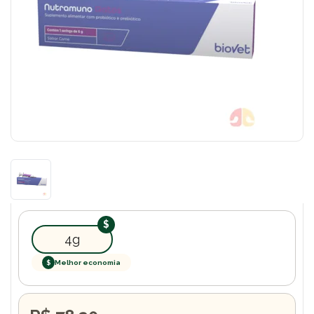
4g
$
Melhor economia