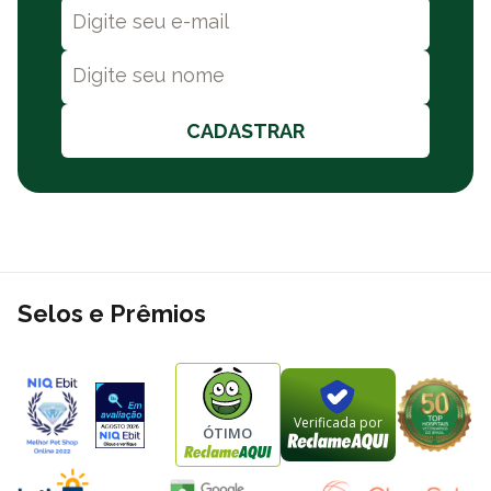
Bifidobacterium animalis subsp. lactis
(mín.): 1,0 × 10¹² UFC
Mananoligossacarídeo (mín.): 30 g
Beta-glucanas (mín.): 20 g
Colostro bovino (mín.): 50 g
Nucleotídeos (mín.): 10 g
CADASTRAR
Lisina (mín.): 40 g
Taurina (mín.): 50 g
Vitamina A (mín.): 114.500 UI
Vitamina D3 (mín.): 25.000 UI
Vitamina E (mín.): 3.850 UI
Vitamina B12 (mín.): 1.800 µg
Zinco total (mín.): 18 g
Selos e Prêmios
Selênio (mín.): 8 mg
Por que comprar o Suplemento Alimentar Biovet
Nutramuno Gatos na Polipet?
Na Polipet oferecemos ótimos preços em diversos produtos em
Verificada por
ÓTIMO
nosso site, e você pode comprar por meio de PIX, boleto
bancário ou cartão de crédito. Além de frete grátis sobre