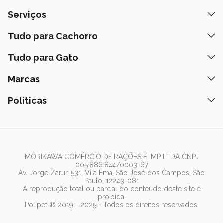
Quem Somos
Serviços
Nossas Lojas
Banho e Tosa
Tudo para Cachorro
Prazos de Entrega
Retire na Loja
Ração
Tudo para Gato
Fale Conosco
Peça pelo Delivery
Petiscos
Formas de Pagamento
Ração
Marcas
Assinatura Polipet
Tapete Higiênico
Como Comprar
Areia
Hospital Veterinário
Nexgard
Políticas
Coleiras
Lista de Desejos
Caixa de Areia
Clube mais Polipet
Simparic
Comedouros
Regulamentos Promocionais
Política de Privacidade
Bebedouro
PremieR
Antipulgas
Trocas e Devoluções
Termos de Uso
Fonte de Água
Golden
Dúvidas Frequentes
Arranhador
Pedigree
MORIKAWA COMÉRCIO DE RAÇÕES E IMP LTDA CNPJ
005.886.844/0003-67
Whiskas
Av. Jorge Zarur, 531, Vila Ema, São José dos Campos, São
Paulo, 12243-081
Dog Chow
A reprodução total ou parcial do conteúdo deste site é
proibida.
Royal Canin
Polipet ® 2019 - 2025 - Todos os direitos reservados.
Guabi Natural