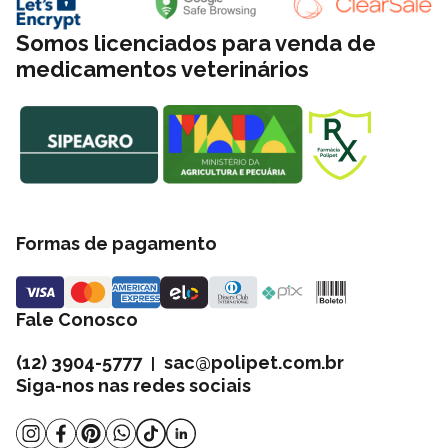
condições especiais para todo o Brasil. A Polipet oferece também
a opção de retire na loja e entregas no mesmo dia. Consulte a
Somos licenciados para venda de
nossa política de frete.
medicamentos veterinários
* Consulte sempre o médico Veterinário de sua confiança para o
uso apropriado deste medicamento. Leia a bula ou informações
descritas na embalagem.
Formas de pagamento
Fale Conosco
(12) 3904-5777
sac@polipet.com.br
|
Siga-nos nas redes sociais