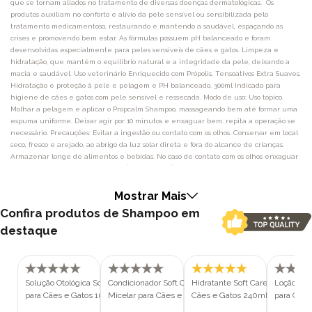
que se tornam aliados no tratamento de diversas doenças dermatológicas. Os
produtos auxiliam no conforto e alívio da pele sensível ou sensibilizada pelo
tratamento medicamentoso, restaurando e mantendo a saudável, espaçando as
crises e promovendo bem estar. As fórmulas possuem pH balanceado e foram
desenvolvidas especialmente para peles sensíveis de cães e gatos. Limpeza e
hidratação, que mantém o equilíbrio natural e a integridade da pele, deixando a
macia e saudável. Uso veterinário Enriquecido com Própolis, Tensoativos Extra Suaves,
Hidratação e proteção à pele e pelagem e PH balanceado. 300ml Indicado para
higiene de cães e gatos com pele sensível e ressecada. Modo de uso: Uso tópico.
Molhar a pelagem e aplicar o Propcalm Shampoo, massageando bem até formar uma
espuma uniforme. Deixar agir por 10 minutos e enxaguar bem. repita a operação se
necessário. Precauções: Evitar a ingestão ou contato com os olhos. Conservar em local
seco, fresco e arejado, ao abrigo da luz solar direta e fora do alcance de crianças.
Armazenar longe de alimentos e bebidas. No caso de contato com os olhos enxaguar
abundantemente. Ingredientes: Água, Lauril Éter Sulfuccinato de Sódio,
Cocoanfoacetato de Sódio, Cocoamidopropil Betaína, Dietanolamida Ácido Graxo de
Coco, Extrato de Própolis, D Pantenol, Mentol, Poliquatérnio e Conservantes.
Mostrar Mais
*Consulte sempre seu médico veterinário *Informações Obtidas no Fabricante
Confira produtos de Shampoo em
destaque
Solução Otológica Soft Care Propcalm
Condicionador Soft Care K-Treat
Hidratante Soft Care Hidra T par
Loção Hid
para Cães e Gatos 100ml
Micelar para Cães e Gatos 290ml
Cães e Gatos 240ml
para Cães