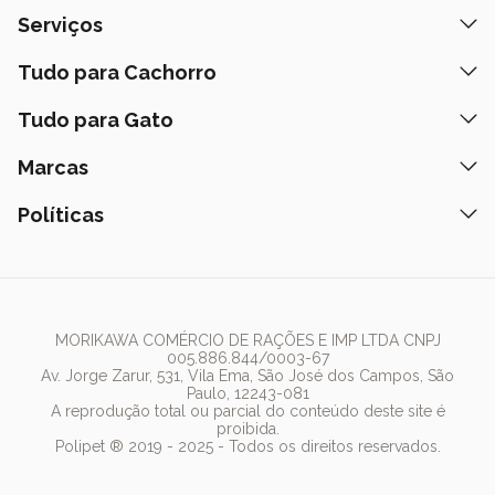
Quem Somos
Serviços
Nossas Lojas
Banho e Tosa
Tudo para Cachorro
Prazos de Entrega
Retire na Loja
Ração
Tudo para Gato
Fale Conosco
Peça pelo Delivery
Petiscos
Formas de Pagamento
Ração
Marcas
Assinatura Polipet
Tapete Higiênico
Como Comprar
Areia
Hospital Veterinário
Nexgard
Políticas
Coleiras
Lista de Desejos
Caixa de Areia
Clube mais Polipet
Simparic
Comedouros
Regulamentos Promocionais
Política de Privacidade
Bebedouro
PremieR
Antipulgas
Trocas e Devoluções
Termos de Uso
Fonte de Água
Golden
Dúvidas Frequentes
Arranhador
Pedigree
MORIKAWA COMÉRCIO DE RAÇÕES E IMP LTDA CNPJ
005.886.844/0003-67
Whiskas
Av. Jorge Zarur, 531, Vila Ema, São José dos Campos, São
Paulo, 12243-081
Dog Chow
A reprodução total ou parcial do conteúdo deste site é
proibida.
Royal Canin
Polipet ® 2019 - 2025 - Todos os direitos reservados.
Guabi Natural