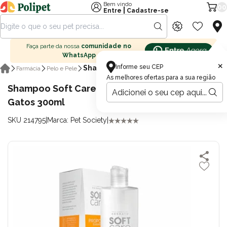
Bem vindo
00
|
Entre
Cadastre-se
Faça parte da nossa
comunidade no
WhatsApp
×
Informe seu CEP
Shampoo
Farmácia
Pelo e Pele
As melhores ofertas para a sua região
Shampoo Soft Care Propcalm para Cães e
Gatos 300ml
SKU 214795
|
Marca: Pet Society
|