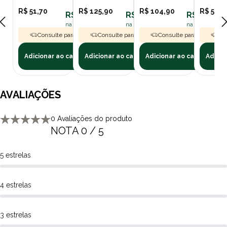
R$ 51,70
R$ 125,90
R$ 104,90
R$ 59,9
R$ 46,53
R$ 113,31
R$ 94,41
na assinatura polipet
na assinatura polipet
na assinatura p
Consulte para Frete Grátis
Consulte para Frete Grátis
Consulte para Frete Grát
Con
Adicionar ao carrinho
Adicionar ao carrinho
Adicionar ao carrinho
Adicio
AVALIAÇÕES
0 Avaliações do produto
NOTA 0 / 5
5 estrelas
4 estrelas
3 estrelas