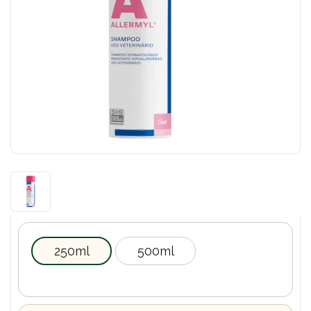
250ml
500ml