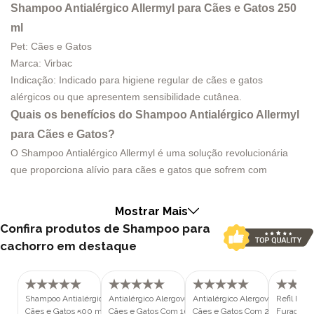
Shampoo Antialérgico Allermyl para Cães e Gatos 250
ml
Pet: Cães e Gatos
Marca: Virbac
Indicação: Indicado para higiene regular de cães e gatos
alérgicos ou que apresentem sensibilidade cutânea.
Quais os benefícios do Shampoo Antialérgico Allermyl
para Cães e Gatos?
O Shampoo Antialérgico Allermyl é uma solução revolucionária
que proporciona alívio para cães e gatos que sofrem com
dermatites alérgicas. Sua fórmula hipoalergênica e exclusiva
oferece uma série de benefícios que contribuem para o
Mostrar Mais
restabelecimento da saúde da pele do pet.
Confira produtos de Shampoo para
Um dos principais destaques do Allermyl é o seu ingrediente
cachorro em destaque
ativo, a Piroctona Olamina, que age contra fungos e bactérias,
controlando sua proliferação e reduzindo a carga de alérgenos
que podem agravar as dermatites. Além disso, sua fórmula
Shampoo Antialérgico Allermyl para
Antialérgico Alergovet C 0,7mg para
Antialérgico Alergovet C 0,7mg 
Refil Filt
contém monossacarídeos como a D-Galactose, L-Ramnose e D-
Cães e Gatos 500 ml
Cães e Gatos Com 10 Comprimidos
Cães e Gatos Com 20 Comprim
Furacão P