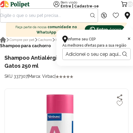
Bem vindo
00
|
Entre
Cadastre-se
Faça parte da nossa
comunidade no
WhatsApp
×
Informe seu CEP
Compre por pet
Cachorro
Higiene para cachorro
Shampoo para cachorro
As melhores ofertas para a sua região
Shampoo Antialérgico Allermyl para Cães e
Gatos 250 ml
SKU 337307
|
Marca: Virbac
|