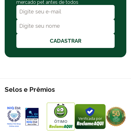
mercado pet antes de todos
Evitar contato com os olhos e as membranas mucosas de seres
humanos e animais. Em caso de contato acidental, lavá-los.
O
Allermyl® é válido
24 (vinte e quatro) meses após a data de
fabricação. Vide bula para informações sobre conservação do
produto.
CADASTRAR
Selos e Prêmios
Verificada por
ÓTIMO