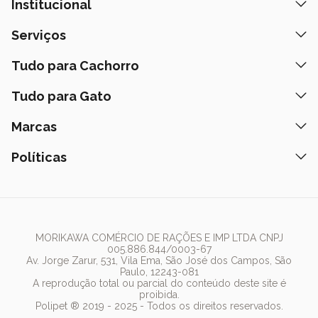
Institucional
Quem Somos
Serviços
Nossas Lojas
Banho e Tosa
Tudo para Cachorro
Prazos de Entrega
Retire na Loja
Ração
Tudo para Gato
Fale Conosco
Peça pelo Delivery
Petiscos
Formas de Pagamento
Ração
Marcas
Assinatura Polipet
Tapete Higiênico
Como Comprar
Areia
Hospital Veterinário
Nexgard
Políticas
Coleiras
Lista de Desejos
Caixa de Areia
Clube mais Polipet
Simparic
Comedouros
Regulamentos Promocionais
Política de Privacidade
Bebedouro
PremieR
Antipulgas
Trocas e Devoluções
Termos de Uso
Fonte de Água
Golden
Dúvidas Frequentes
Arranhador
Pedigree
MORIKAWA COMÉRCIO DE RAÇÕES E IMP LTDA CNPJ
005.886.844/0003-67
Whiskas
Av. Jorge Zarur, 531, Vila Ema, São José dos Campos, São
Paulo, 12243-081
Dog Chow
A reprodução total ou parcial do conteúdo deste site é
proibida.
Royal Canin
Polipet ® 2019 - 2025 - Todos os direitos reservados.