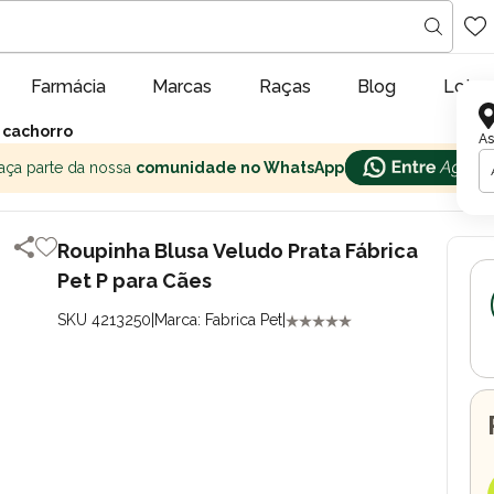
Farmácia
Marcas
Raças
Blog
Lojas
 cachorro
As
aça parte da nossa
comunidade no WhatsApp
Roupinha Blusa Veludo Prata Fábrica
Pet P para Cães
SKU 4213250
|
Marca: Fabrica Pet
|