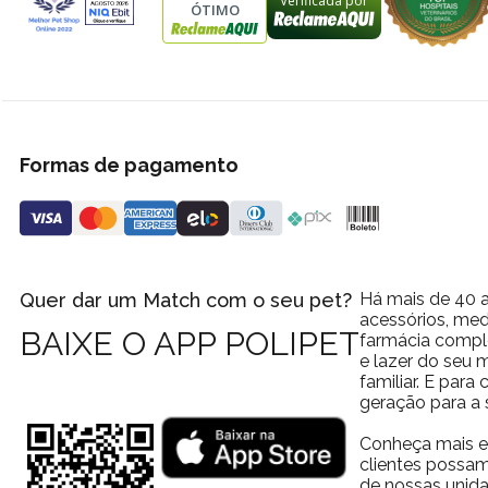
Verificada por
ÓTIMO
Formas de pagamento
Quer dar um Match com o seu pet?
Há mais de 40 a
acessórios, med
BAIXE O APP POLIPET
farmácia comple
e lazer do seu
familiar. E par
geração para a 
Conheça mais e
clientes possam
de nossas unida