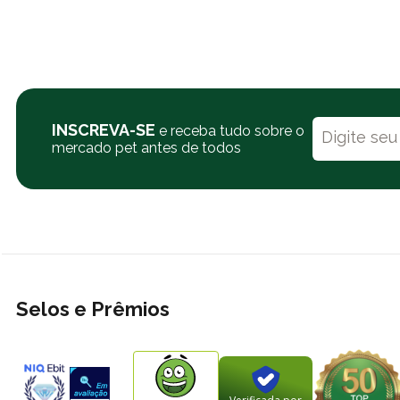
INSCREVA-SE
e receba tudo sobre o
mercado pet antes de todos
Selos e Prêmios