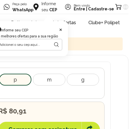
Informe
Peça pelo
Bem vindo
00
Entre
|
Cadastre-se
WhatsApp
seu
CEP
Retire na loja
Pet ofertas
Clube+ Polipet
×
Informe seu CEP
 melhores ofertas para a sua região
p
m
g
R$ 80,91