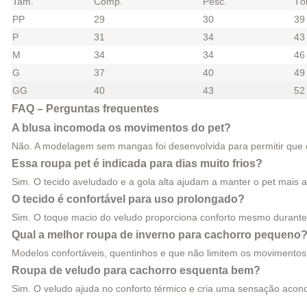
Tam.
Comp.
Pesc.
Tó
PP
29
30
39
P
31
34
43
M
34
34
46
G
37
40
49
GG
40
43
52
FAQ – Perguntas frequentes
A blusa incomoda os movimentos do pet?
Não. A modelagem sem mangas foi desenvolvida para permitir que 
Essa roupa pet é indicada para dias muito frios?
Sim. O tecido aveludado e a gola alta ajudam a manter o pet mais a
O tecido é confortável para uso prolongado?
Sim. O toque macio do veludo proporciona conforto mesmo durante
Qual a melhor roupa de inverno para cachorro pequeno
Modelos confortáveis, quentinhos e que não limitem os movimento
Roupa de veludo para cachorro esquenta bem?
Sim. O veludo ajuda no conforto térmico e cria uma sensação aconch