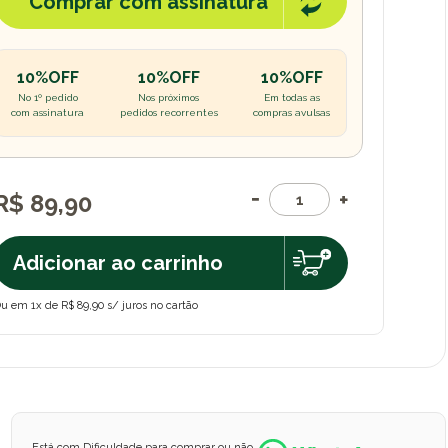
Comprar com assinatura
10%OFF
10%OFF
10%OFF
No 1º pedido
Nos próximos
Em todas as
com assinatura
pedidos recorrentes
compras avulsas
R$ 89,90
Adicionar ao carrinho
u em 1x de R$ 89,90 s/ juros no cartão
Está com Dificuldade para comprar ou não