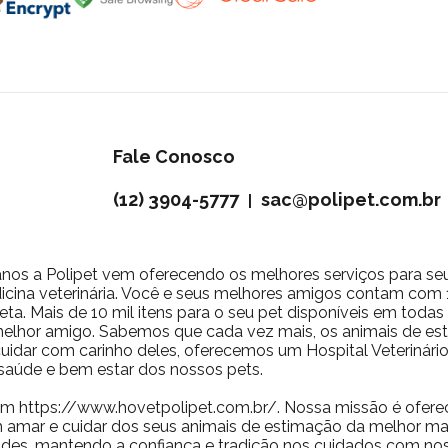
Fale Conosco
(12) 3904-5777
sac@polipet.com.br
|
nos a Polipet vem oferecendo os melhores serviços para se
icina veterinária. Você e seus melhores amigos contam com 10
ta. Mais de 10 mil itens para o seu pet disponíveis em toda
 melhor amigo. Sabemos que cada vez mais, os animais de 
a cuidar com carinho deles, oferecemos um Hospital Veterinár
saúde e bem estar dos nossos pets.
m https://www.hovetpolipet.com.br/. Nossa missão é ofere
 amar e cuidar dos seus animais de estimação da melhor man
des, mantendo a confiança e tradição nos cuidados com nos