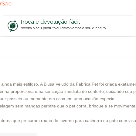
Troca e devolução fácil
Receba o seu produto ou devolvemos o seu dinheiro
 e ainda mais estiloso. A Blusa Veludo da Fábrica Pet foi criada exata
inha proporciona uma sensação imediata de conforto, deixando seu 
ualquer passeio ou momento em casa em uma ocasião especial.
odelagem sem mangas permite que o pet corra, brinque e se movimente 
tutores que procuram roupa de inverno para cachorro ou gato com visua