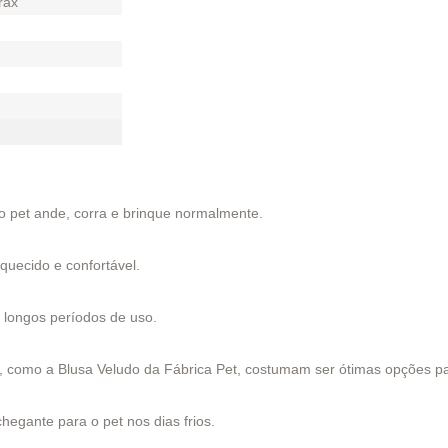
rax
o pet ande, corra e brinque normalmente.
quecido e confortável.
 longos períodos de uso.
?
s, como a Blusa Veludo da Fábrica Pet, costumam ser ótimas opções p
egante para o pet nos dias frios.