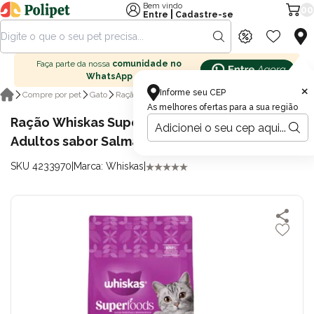
Bem vindo
00
|
Entre
Cadastre-se
Faça parte da nossa
comunidade no
WhatsApp
×
Informe seu CEP
Ração seca para gatos
Compre por pet
Gato
Ração para gatos
As melhores ofertas para a sua região
Ração Whiskas Superfoods para Gatos
Adultos sabor Salmão e Linhaça 2,7kg
SKU 4233970
|
Marca: Whiskas
|