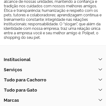
alcance de nossas unidades, mantendo a confiança e
tradição nos cuidados com nossos melhores amigos.
Ética e transparência; humanização e respeito com os
pets, tutores e colaboradores; aprendizagem contínua e
treinamento constante; integridade nas relações
institucionais; responsabilidade. O “slogan”, que além da
identidade com nossa empresa, traz uma relação única
entre a empresa você e seu melhor amigo é: Polipet, o
shopping do seu pet.
Institucional
Quem Somos
Serviços
Nossas Lojas
Banho e Tosa
Tudo para Cachorro
Prazos de Entrega
Retire na Loja
Ração
Tudo para Gato
Fale Conosco
Peça pelo Delivery
Petiscos
Formas de Pagamento
Ração
Marcas
Assinatura Polipet
Tapete Higiênico
Como Comprar