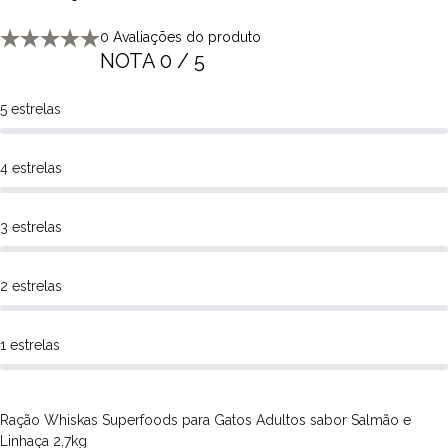
FRANGO, SEBO BOVINO, FARINHA DE TRIGO, MINERAIS
(CLORETO DE SÓDIO, CLORETO DE POTÁSSIO, ÓXIDO DE
0 Avaliações do produto
ZINCO, SULFATO DE COBRE PENTAHIDRATADO, SULFATO DE
NOTA 0 / 5
MANGANÊS, IODATO DE CÁLCIO, SELENITO DE SÓDIO),
EXTRATO DE YUCCA (MÍN. 0,037%), HIDROLISADO DE
5 estrelas
FÍGADO DE AVES, HIDROLISADO DE CARNE DE AVES E
FÍGADO DE AVES E SUÍNO, DL-METIONINA, TAURINA,
4 estrelas
VITAMINAS (A, D3, E, B1, B2, B3, B5, B6, B9, B12, CLORETO DE
COLINA), BHT (BUTILHIDROXITOLUENO).
FAQ - Perguntas frequentes
3 estrelas
Qual a diferença da Whiskas Superfoods para uma
ração comum?
2 estrelas
A linha Superfoods inclui ingredientes de alto aporte nutricional,
como linhaça, beterraba, cenoura e espinafre, além de nutrientes
1 estrelas
importantes para o bem-estar do gato adulto.
Essa ração é indicada para gatos filhotes?
Não. A Whiskas Superfoods Salmão e Linhaça é indicada para
Ração Whiskas Superfoods para Gatos Adultos sabor Salmão e
gatos adultos. Para filhotes, o ideal é escolher uma ração
Linhaça 2,7kg