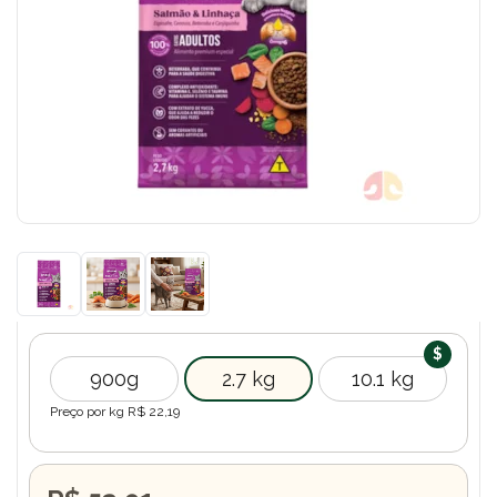
900g
2.7 kg
10.1 kg
Preço por kg R$
22,19