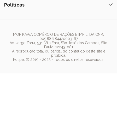
Areia
Hospital Veterinário
Nexgard
Políticas
Coleiras
Lista de Desejos
Caixa de Areia
Clube mais Polipet
Simparic
Comedouros
Regulamentos Promocionais
Política de Privacidade
Bebedouro
PremieR
Antipulgas
Trocas e Devoluções
Termos de Uso
Fonte de Água
Golden
Dúvidas Frequentes
Arranhador
Pedigree
MORIKAWA COMÉRCIO DE RAÇÕES E IMP LTDA CNPJ
005.886.844/0003-67
Whiskas
Av. Jorge Zarur, 531, Vila Ema, São José dos Campos, São
Paulo, 12243-081
Dog Chow
A reprodução total ou parcial do conteúdo deste site é
proibida.
Royal Canin
Polipet ® 2019 - 2025 - Todos os direitos reservados.
Guabi Natural