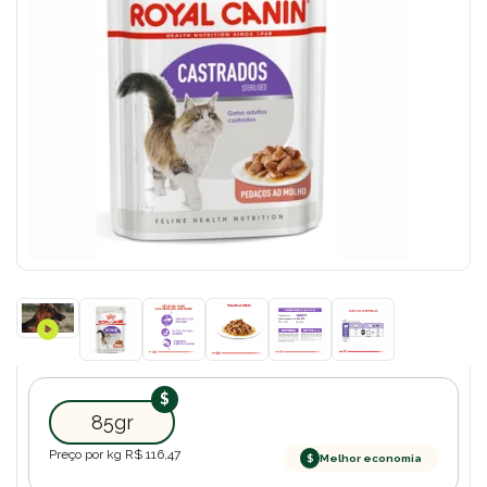
85gr
Preço por kg R$
116,47
$
Melhor economia