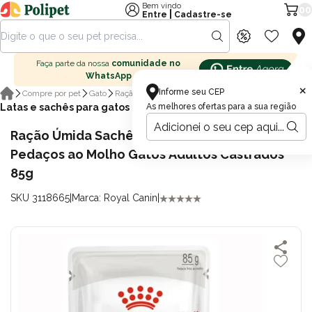
Bem vindo
00
|
Entre
Cadastre-se
Faça parte da nossa
comunidade no
WhatsApp
×
Informe seu CEP
Compre por pet
Gato
Ração para gatos
Latas e sachês para gatos
As melhores ofertas para a sua região
Ração Úmida Sachê Royal Canin Sterilised
Pedaços ao Molho Gatos Adultos Castrados
85g
SKU 3118665
|
Marca: Royal Canin
|