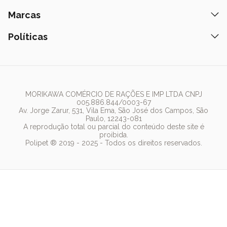
Peça pelo Delivery
Petiscos
Formas de Pagamento
Ração
Marcas
Assinatura Polipet
Tapete Higiênico
Como Comprar
Areia
Hospital Veterinário
Nexgard
Políticas
Coleiras
Lista de Desejos
Caixa de Areia
Clube mais Polipet
Simparic
Comedouros
Regulamentos Promocionais
Política de Privacidade
Bebedouro
PremieR
Antipulgas
Trocas e Devoluções
Termos de Uso
Fonte de Água
Golden
Dúvidas Frequentes
Arranhador
Pedigree
MORIKAWA COMÉRCIO DE RAÇÕES E IMP LTDA CNPJ
005.886.844/0003-67
Whiskas
Av. Jorge Zarur, 531, Vila Ema, São José dos Campos, São
Paulo, 12243-081
Dog Chow
A reprodução total ou parcial do conteúdo deste site é
proibida.
Royal Canin
Polipet ® 2019 - 2025 - Todos os direitos reservados.
Guabi Natural