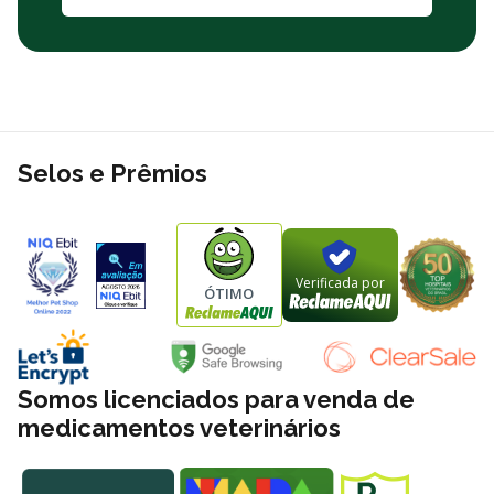
Taurina (mín.)
455 mg/kg (0,0455%)
L-carnitina (mín.)
14 mg/kg (0,0014%)
Metionina (mín.)
1.050 mg/kg (0,105%)
Energia metabolizável
799 kcal/kg
Por que comprar a Ração Úmida Sachê Royal Canin
Sterilised Para Gatos Adultos Castrados na Polipet?
Selos e Prêmios
Na Polipet, oferecemos ótimos preços em diversos produtos.
Além disso, você pode realizar suas compras por meio de PIX,
boleto bancário ou cartão de crédito, além de aproveitar o frete
grátis sob condições especiais para todo o Brasil. A Polipet
Verificada por
ÓTIMO
também disponibiliza a opção de retirada na loja e entregas no
mesmo dia. Portanto, consulte a nossa política de frete para mais
detalhes.
Somos licenciados para venda de
medicamentos veterinários