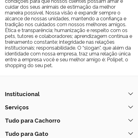
condições para que nossos clientes possam amar e
cuidar dos seus animais de estimação da melhor
maneira possível. Nossa visão é expandir sempre o
alcance de nossas unidades, mantendo a confiança e
tradição nos cuidados com nossos melhores amigos.
Ética e transparência; humanização e respeito com os
pets, tutores e colaboradores; aprendizagem contínua e
treinamento constante; integridade nas relações
institucionais; responsabilidade. O “slogan”, que além da
identidade com nossa empresa, traz uma relação única
entre a empresa você e seu melhor amigo é: Polipet, o
shopping do seu pet.
Institucional
Quem Somos
Serviços
Nossas Lojas
Banho e Tosa
Tudo para Cachorro
Prazos de Entrega
Retire na Loja
Ração
Tudo para Gato
Fale Conosco