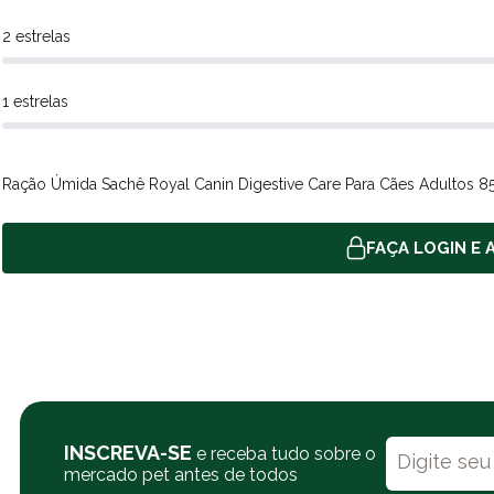
2 estrelas
1 estrelas
Ração Úmida Sachê Royal Canin Digestive Care Para Cães Adultos 8
FAÇA LOGIN E A
INSCREVA-SE
e receba tudo sobre o
mercado pet antes de todos