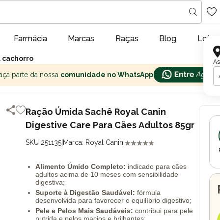
Farmácia
Marcas
Raças
Blog
Lojas
a cachorro
As
aça parte da nossa
comunidade no WhatsApp
Ração Úmida Sachê Royal Canin
Digestive Care Para Cães Adultos 85gr
SKU 251135
|
Marca: Royal Canin
|
Alimento Úmido Completo:
indicado para cães
adultos acima de 10 meses com sensibilidade
digestiva;
Suporte à Digestão Saudável:
fórmula
desenvolvida para favorecer o equilíbrio digestivo;
Pele e Pelos Mais Saudáveis:
contribui para pele
nutrida e pelos macios e brilhantes;