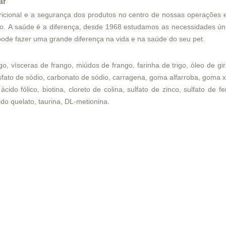
ar
tricional e a segurança dos produtos no centro de nossas operaçõe
ção. A saúde é a diferença, desde 1968 estudamos as necessidades ú
ode fazer uma grande diferença na vida e na saúde do seu pet.
vísceras de frango, miúdos de frango, farinha de trigo, óleo de gira
sfato de sódio, carbonato de sódio, carragena, goma alfarroba, goma xa
cido fólico, biotina, cloreto de colina, sulfato de zinco, sulfato de f
o quelato, taurina, DL-metionina.