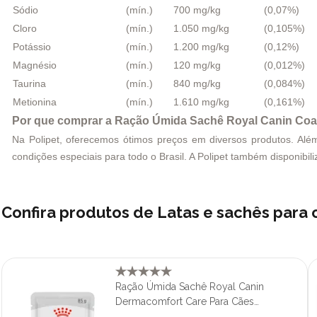
Sódio
(mín.)
700 mg/kg
(0,07%)
Cloro
(mín.)
1.050 mg/kg
(0,105%)
Potássio
(mín.)
1.200 mg/kg
(0,12%)
Magnésio
(mín.)
120 mg/kg
(0,012%)
Taurina
(mín.)
840 mg/kg
(0,084%)
Metionina
(mín.)
1.610 mg/kg
(0,161%)
Por que comprar a
Ração Úmida Sachê Royal Canin Coa
Na Polipet, oferecemos ótimos preços em diversos produtos. Além 
condições especiais para todo o Brasil. A Polipet também disponibili
Confira produtos de Latas e sachês para
Ração Úmida Sachê Royal Canin
Dermacomfort Care Para Cães
Adultos 85gr