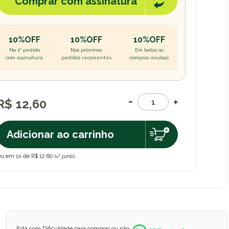
Comprar com assinatura
10%OFF
10%OFF
10%OFF
No 1º pedido
Nos próximos
Em todas as
com assinatura
pedidos recorrentes
compras avulsas
R$ 12,60
Adicionar ao carrinho
u em 1x de R$ 12,60 s/ juros
Está com Dificuldade para comprar ou não