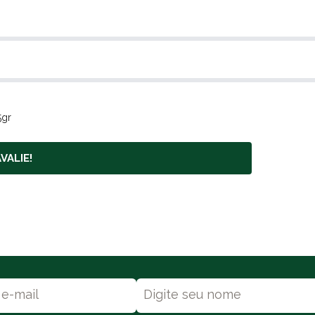
5gr
VALIE!