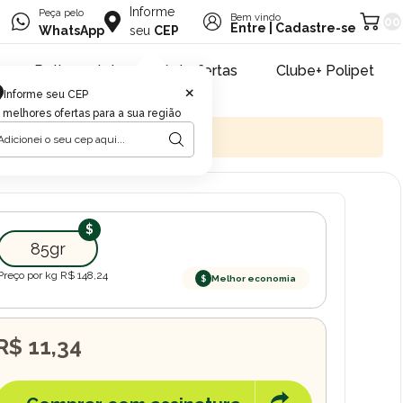
Informe
Peça pelo
Bem vindo
00
Entre
|
Cadastre-se
WhatsApp
seu
CEP
Retire na loja
Pet ofertas
Clube+ Polipet
×
Informe seu CEP
 melhores ofertas para a sua região
85gr
Preço por kg R$
148,24
$
Melhor economia
R$ 11,34