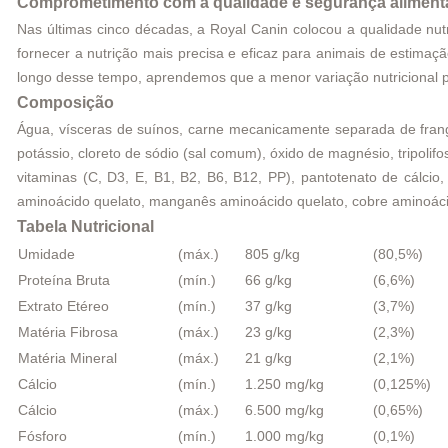
Comprometimento com a qualidade e segurança aliment
Nas últimas cinco décadas, a Royal Canin colocou a qualidade nu
fornecer a nutrição mais precisa e eficaz para animais de estima
longo desse tempo, aprendemos que a menor variação nutricional p
Composição
Água, vísceras de suínos, carne mecanicamente separada de frango, 
potássio, cloreto de sódio (sal comum), óxido de magnésio, tripolifo
vitaminas (C, D3, E, B1, B2, B6, B12, PP), pantotenato de cálcio, á
aminoácido quelato, manganês aminoácido quelato, cobre aminoácid
Tabela Nutricional
Umidade
(máx.)
805 g/kg
(80,5%)
Proteína Bruta
(mín.)
66 g/kg
(6,6%)
Extrato Etéreo
(mín.)
37 g/kg
(3,7%)
Matéria Fibrosa
(máx.)
23 g/kg
(2,3%)
Matéria Mineral
(máx.)
21 g/kg
(2,1%)
Cálcio
(mín.)
1.250 mg/kg
(0,125%)
Cálcio
(máx.)
6.500 mg/kg
(0,65%)
Fósforo
(mín.)
1.000 mg/kg
(0,1%)