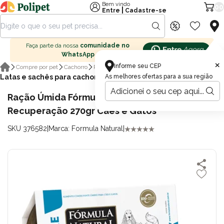
Bem vindo
00
|
Entre
Cadastre-se
Faça parte da nossa
comunidade no
WhatsApp
×
Informe seu CEP
Compre por pet
Cachorro
Ração para cachorro
Latas e sachês para cachorro
As melhores ofertas para a sua região
Ração Úmida Fórmula Natural Vet Care
Recuperação 270gr Cães e Gatos
SKU 376582
|
Marca: Formula Natural
|