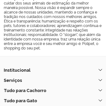
Sódio (Mín.)
1.200 mg/kg
-
cuidar dos seus animais de estimação da melhor
Mananoligossacarídeos
maneira possível. Nossa visão é expandir sempre o
50 mg/kg
-
alcance de nossas unidades, mantendo a confiança e
(Mín.)
tradição nos cuidados com nossos melhores amigos.
Frutoligossacarídeos (Mín.)
50 mg/kg
-
Ética e transparência; humanização e respeito com os
Inulina (Mín.)
20 mg/kg
-
pets, tutores e colaboradores; aprendizagem contínua e
treinamento constante; integridade nas relações
Ômega 6 (Ácido Linoleico)
7.000 mg/kg
-
institucionais; responsabilidade. O “slogan”, que além da
(Mín.)
identidade com nossa empresa, traz uma relação única
Ômega 3 (EPA+DHA) (Mín.)
1.000 mg/kg
-
entre a empresa você e seu melhor amigo é: Polipet, o
shopping do seu pet.
Energia Metabolizável (Mín.)
1.300
-
(Cálculo NRC)
kcal/kg
Composição básica:
Institucional
Água, carne mecanicamente separada de frango, fígado suíno,
fibra de cana-de-açúcar, plasma sanguíneo desidratado de suíno,
Quem Somos
Serviços
fécula de mandioca, óleo de aves, óleo de salmão, óleo de
Nossas Lojas
canola, carbonato de cálcio, carragena, goma guar, biomassa de
Banho e Tosa
Tudo para Cachorro
Prazos de Entrega
microalgas (Schizochytrium sp.), parede celular de levedura,
Retire na Loja
frutooligossacarídeos, inulina, subproduto da extração da L-
Ração
Tudo para Gato
Fale Conosco
Peça pelo Delivery
cistina, vitaminas (retinol, colecalciferol, acetato de DL-alfa-