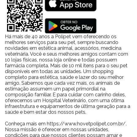
Zinco
60 mg
Zinco quelatado
15,0 mg
Selênio
0,04 mg
Selênio Complexado
0,09 mg
Há mais de 40 anos a Polipet vem oferecendo os
Proteinato de manganês
3,75 mg
melhores serviços para seu pet, sempre buscando
novidades em estética animal, acessórios, medicina
Níveis de garantia:
veterinária. Você e seus melhores amigos contam com
10 lojas físicas, nossa loja online e todas possuem
farmácia completa. Mais de 10 mil itens para o seu pet
Componente
Quantidade
Percentual
disponíveis em todas as unidades. Um shopping
Umidade (Máx.)
730 g/kg
73,00%
completo para estética, saúde e lazer do seu melhor
Proteína Bruta (Mín.)
110 g/kg
11,00%
amigo. Sabemos que cada vez mais, os animais de
estimação assumem um papel primordial na
Extrato Etéreo (Mín.)
95 g/kg
9,50%
composição familiar. E para cuidar com carinho deles,
Matéria Fibrosa (Máx.)
5.000 mg/kg
0,50%
oferecemos um Hospital Veterinário, com uma ótima
infraestrutura e equipamentos de última geração para a
Matéria Mineral (Máx.)
20 g/kg
2,00%
saúde e bem estar dos nossos pets.
Cálcio (Máx.)
3.000 mg/kg
0,30%
Cálcio (Mín.)
2.000 mg/kg
0,20%
Conheça mais em https://www.hovetpolipet.com.br/.
Nossa missão é oferecer em nossas unidades,
Fósforo (Mín.)
1.700 mg/kg
0,17%
condições para que nossos clientes possam amar e