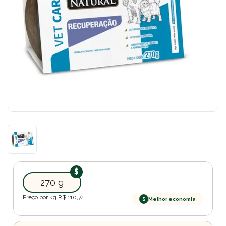
270 g
Preço por kg R$
110,74
$
Melhor economia