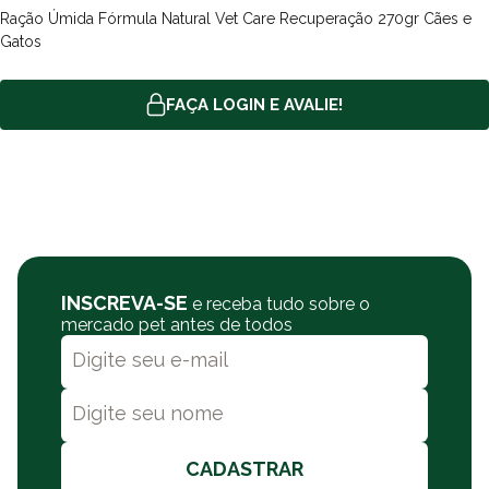
Consistência Ideal para Administração
Ração Úmida Fórmula Natural Vet Care Recuperação 270gr Cães e
Outro diferencial importante desta ração é a sua consistência,
Gatos
cuidadosamente desenvolvida para facilitar a administração. Isso
é especialmente útil em casos onde o cão pode ter dificuldade
FAÇA LOGIN E AVALIE!
para mastigar ou engolir alimentos sólidos. A textura suave
permite uma alimentação mais fácil, podendo ser misturada com
outros alimentos ou oferecida diretamente, tornando o ato de
alimentar-se menos estressante para o animal e mais prático
para o tutor.
Benefícios Adicionais
A Ração Úmida Fórmula Natural Vet Care Recuperação não
apenas atende às necessidades nutricionais dos cães em
INSCREVA-SE
e receba tudo sobre o
recuperação, mas também é formulada sem o uso de
mercado pet antes de todos
conservantes, corantes ou palatabilizantes artificiais. Isso
assegura que o alimento seja o mais natural e seguro possível,
minimizando o risco de reações adversas. Além disso, a presença
de nutrientes balanceados promove a saúde geral do pet,
ajudando a manter o sistema imunológico forte e funcionando de
CADASTRAR
maneira ideal.