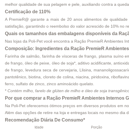
melhor qualidade de sua pelagem e pele, auxiliando contra a queda 
Certificação de 110%
A PremieR@ garante a mais de 20 anos alimentos de qualidade 
satisfação, garantindo o reembolso do valor acrescido de 10% no re
Quais os tamanhos das embalagens disponíveis da Raçã
Nas lojas da Poli-Pet você encontra a Ração PremieR Ambientes In
Composição: Ingredientes da Ração PremieR Ambientes I
Farinha de salmão, farinha de vísceras de frango, plasma suíno em 
de frango, óleo de peixe, óleo de soja*, aditivo acidificante, antio
de frango, levedura seca de cervejaria, Llisina, mananoligossacaríd
pantotênico, biotina, cloreto de colina, niacina, piridoxina, ribofla
ferro, sulfato de zinco, zinco aminoácido quelato.
*
Contém milho, farelo de glúten de milho e óleo de soja transgêni
Por que comprar a Ração PremieR Ambientes Internos Ga
Na Poli-Pet oferecemos ótimos preços em diversos produtos em nosso
Além das opções de retire na loja e entregas locais no mesmo dia
Recomendação Diária De Consumo*
Idade
Porção