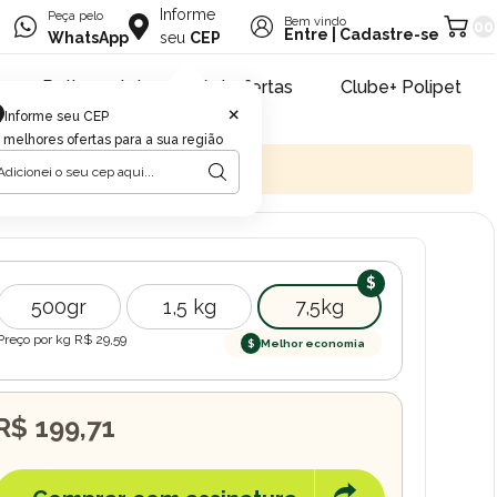
Informe
Peça pelo
Bem vindo
00
Entre
|
Cadastre-se
WhatsApp
seu
CEP
Retire na loja
Pet ofertas
Clube+ Polipet
×
Informe seu CEP
 melhores ofertas para a sua região
500gr
1,5 kg
7,5kg
Preço por kg R$
29,59
$
Melhor economia
R$ 199,71