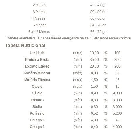
2 Meses
43 - 47 gr
3 Meses
50 - 56 gr
4 Meses
60 - 66 gr
5 Meses
64 - 70 gr
6 a 12 Meses
66 - 72 gr
* Tabela orientativa. A necessidade energética de seu Gato pode variar conform
Tabela Nutricional
Umidade
(máx)
10,00
%
100
Proteína Bruta
(mín)
35,00
%
350
Extrato Etéreo
(mín)
20,00
%
200
Matéria Mineral
(máx)
8,00
%
80
Matéria Fibrosa
(máx)
4,50
%
45
Cálcio
(máx)
1,50
%
15
Cálcio
(mín)
0,90
%
9.000
Fósforo
(mín)
0,80
%
8.000
Sódio
(mín)
0,30
%
3.000
Potássio
(mín)
0,52
%
5.200
Ômega 6
(mín)
4,00
%
40
Ômega 3
(mín)
0,40
%
4.000