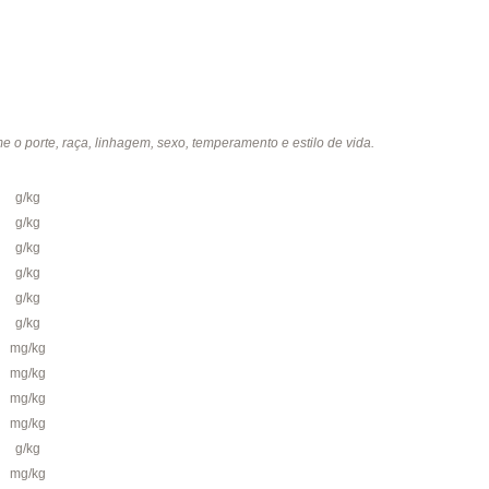
e o porte, raça, linhagem, sexo, temperamento e estilo de vida.
g/kg
g/kg
g/kg
g/kg
g/kg
g/kg
mg/kg
mg/kg
mg/kg
mg/kg
g/kg
mg/kg