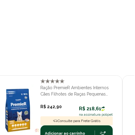
Ração PremieR Ambientes Internos
Cães Filhotes de Raças Pequenas
Sabor Frango e Salmão 7,5kg
R$ 242,90
R$ 218,61
na assinatura polipet
Consulte para Frete Grátis
Adicionar ao carrinho