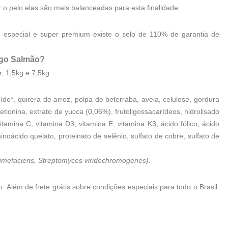
 o pelo elas são mais balanceadas para esta finalidade.
especial e super premium existe o selo de 110% de garantia de
ngo Salmão?
, 1,5kg e 7,5kg.
do*, quirera de arroz, polpa de beterraba, aveia, celulose, gordura
etionina, extrato de yucca (0,06%), frutoligossacarídeos, hidrolisado
itamina C, vitamina D3, vitamina E, vitamina K3, ácido fólico, ácido
minoácido quelato, proteinato de selênio, sulfato de cobre, sulfato de
 tumefaciens, Streptomyces viridochromogenes).
 Além de frete grátis sobre condições especiais para todo o Brasil.