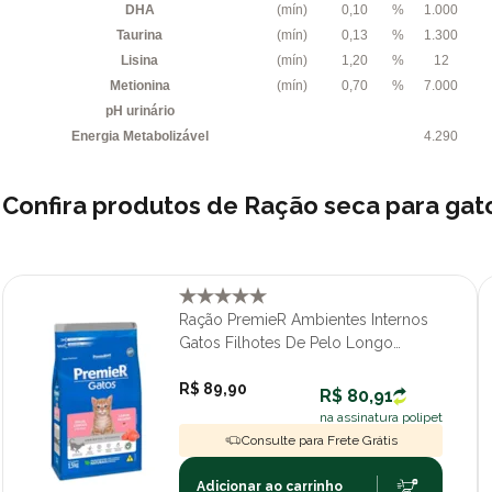
DHA
(mín)
0,10
%
1.000
Taurina
(mín)
0,13
%
1.300
Lisina
(mín)
1,20
%
12
Metionina
(mín)
0,70
%
7.000
pH urinário
Energia Metabolizável
4.290
Confira produtos de Ração seca para ga
Ração PremieR Ambientes Internos
Gatos Filhotes De Pelo Longo
Salmão 1,5 kg
R$ 89,90
R$ 80,91
na assinatura polipet
Consulte para Frete Grátis
Adicionar ao carrinho