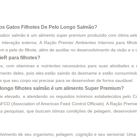
nos Gatos Filhotes De Pelo Longo Salmão?
 sabor salmão é um alimento super premium produzido com ótima seleç
interação externa. A Ração Premier Ambientes Internos para filhot
m e pele do filhote, além de auxiliar no desenvolvimento da visão e o c
eR para filhotes?
s, com vitaminas e nutrientes necessários para suas atividades 
mento deles, pois eles estão saindo do desmame e estão consumindo u
nte que seu corpo vai precisar para se desenvolver de forma saudável.
longo filhotes salmão é um alimento Super Premium?
 elevado, e atendendo os requisitos mínimos estabelecidos pelo Co
FCO (Association of American Feed Control Officials). A Ração Premie
las pesquisas, que buscam ótimas condições de pelagem, desenvolvim
lvimento de seu organismo, pelagem, cognição e seu sensorial. Uma 