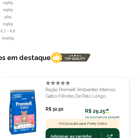
mg/kg
mg/kg
g/kg
mg/kg
6,2 – 6,8
kcal/kg
tos em destaque
Ração PremieR Ambientes Internos
Gatos Filhotes De Pelo Longo
Salmão 500gr
R$ 32,50
R$ 29,25
na assinatura polipet
Consulte para Frete Grátis
Adicionar ao carrinho