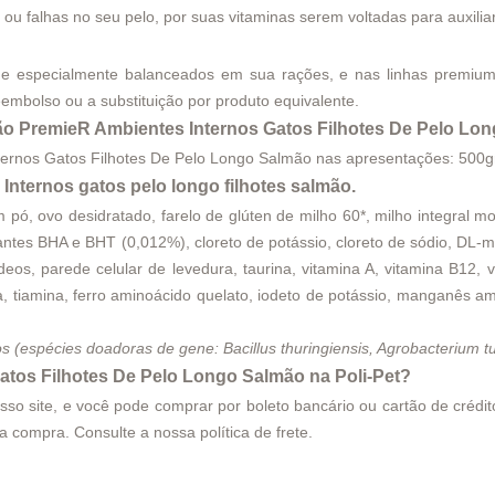
ou falhas no seu pelo, por suas vitaminas serem voltadas para auxiliar
e especialmente balanceados em sua rações, e nas linhas premium 
embolso ou a substituição por produto equivalente.
o PremieR Ambientes Internos Gatos Filhotes De Pelo Lo
ternos Gatos Filhotes De Pelo Longo Salmão nas apresentações: 500gr
nternos gatos pelo longo filhotes salmão.
pó, ovo desidratado, farelo de glúten de milho 60*, milho integral moí
xidantes BHA e BHT (0,012%), cloreto de potássio, cloreto de sódio, DL-m
eos, parede celular de levedura, taurina, vitamina A, vitamina B12, v
vina, tiamina, ferro aminoácido quelato, iodeto de potássio, manganês a
cos (espécies doadoras de gene: Bacillus thuringiensis, Agrobacterium
tos Filhotes De Pelo Longo Salmão na Poli-Pet?
 site, e você pode comprar por boleto bancário ou cartão de crédito.
 da compra. Consulte a nossa
política de frete
.