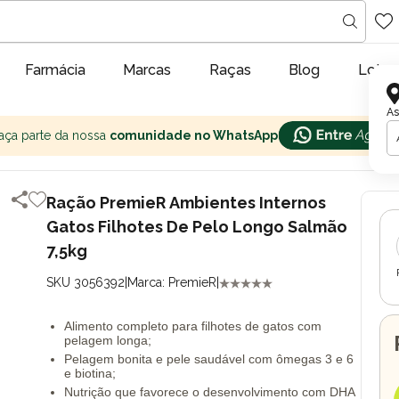
Farmácia
Marcas
Raças
Blog
Lojas
As
aça parte da nossa
comunidade no WhatsApp
Ração PremieR Ambientes Internos
Gatos Filhotes De Pelo Longo Salmão
7,5kg
SKU 3056392
|
Marca: PremieR
|
Alimento completo para filhotes de gatos com
pelagem longa;
Pelagem bonita e pele saudável com ômegas 3 e 6
e biotina;
Nutrição que favorece o desenvolvimento com DHA