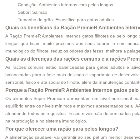
Condição: Ambientes Internos com pelos longos
Sabor: Salmão
Tamanho de grão: Específico para gatos adultos
Quais os benefícios da Ração PremieR Ambientes Inter
A Ração PremieR Ambientes Internos gatos filhotes de pelo longo
longos que ficam muito próximos aos seus tutores e com pouca 
imunológico do filhote, reduz os odores das fezes, melhora a pelage
Quais as diferenças das rações comuns e a rações Premi
As rações comuns estão balanceadas para gatos adultos e ativo
balanceadas para a fase mais delicada e importante de desenvolvi
sensorial, físico e até social do filhote, além da manutenção conta
Porque a Ração PremieR Ambientes Internos gatos pelo 
Os alimentos Super Premium apresentam um nível nutricional mais
equilíbrio entre os níveis mínimos e máximos apresentados pela AA
atendendo todos os requisitos. Esses níveis são determinados pe
na reprodução e no sistema imunológico.
Por que oferecer uma ração para pelos longos?
A alimentação saudável vai garantir ao seu pet um melhor desenvo