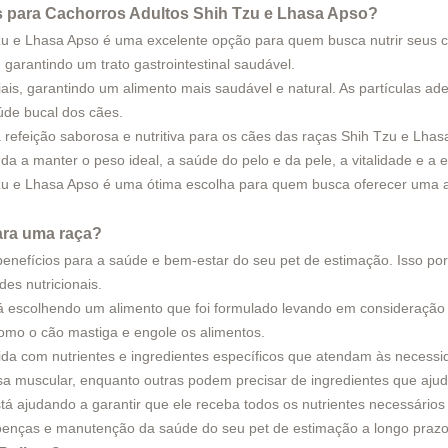
 para Cachorros Adultos Shih Tzu e Lhasa Apso
?
u e Lhasa Apso é uma excelente opção para quem busca nutrir seus cã
 garantindo um trato gastrointestinal saudável.
ciais, garantindo um alimento mais saudável e natural. As partículas 
úde bucal dos cães.
a refeição saborosa e nutritiva para os cães das raças Shih Tzu e Lh
a a manter o peso ideal, a saúde do pelo e da pele, a vitalidade e a 
zu e Lhasa Apso é uma ótima escolha para quem busca oferecer uma a
para uma raça?
enefícios para a saúde e bem-estar do seu pet de estimação. Isso porq
es nutricionais.
tá escolhendo um alimento que foi formulado levando em consideração 
omo o cão mastiga e engole os alimentos.
ida com nutrientes e ingredientes específicos que atendam às necess
a muscular, enquanto outras podem precisar de ingredientes que ajude
tá ajudando a garantir que ele receba todos os nutrientes necessário
doenças e manutenção da saúde do seu pet de estimação a longo prazo