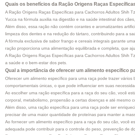
Quais os benefícios da
Ração Origens Raças Específicas
A Ração Origens Raças Específicas para Cachorros Adultos Shih Tz
Yucca na fórmula auxilia na digestão e na saúde intestinal dos cães,
Além disso, essa ração não contém corantes e aromatizantes artifi
limpeza dos dentes e na redução do tártaro, contribuindo para a sa
A fórmula exclusiva de sabor frango e cereais integrais garante um
ração proporciona uma alimentação equilibrada e completa, que ajud
A Ração Origens Raças Específicas para Cachorros Adultos Shih T
a saúde e o bem-estar dos pets.
Qual a importância de oferecer um alimento específico 
Oferecer um alimento específico para uma raça pode trazer vários b
comportamentais únicas, o que pode influenciar em suas necessidad
Ao escolher uma ração específica para a raça do seu cão, você es
corporal, metabolismo, propensão a certas doenças e até mesmo c
Além disso, uma ração específica para uma raça pode ser enriquec
precisar de uma maior quantidade de proteínas para manter a mass
Ao fornecer um alimento específico para a raça do seu cão, você es
adequada pode contribuir para o controle do peso, prevenção de 