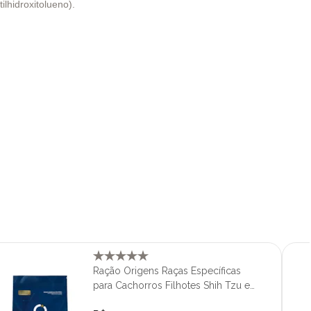
tilhidroxitolueno).
Ração Origens Raças Específicas
para Cachorros Filhotes Shih Tzu e
Lhasa Apso 1 kg