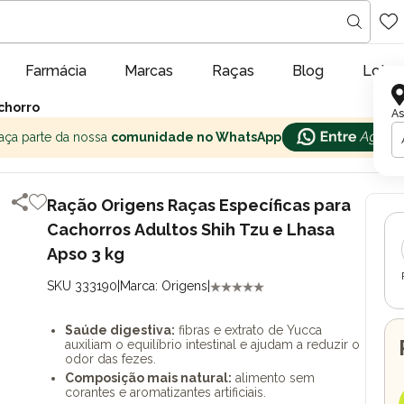
Farmácia
Marcas
Raças
Blog
Lojas
chorro
As
aça parte da nossa
comunidade no WhatsApp
Ração Origens Raças Específicas para
Cachorros Adultos Shih Tzu e Lhasa
Apso 3 kg
SKU 333190
|
Marca: Origens
|
Saúde digestiva:
fibras e extrato de Yucca
auxiliam o equilíbrio intestinal e ajudam a reduzir o
odor das fezes.
Composição mais natural:
alimento sem
corantes e aromatizantes artificiais.