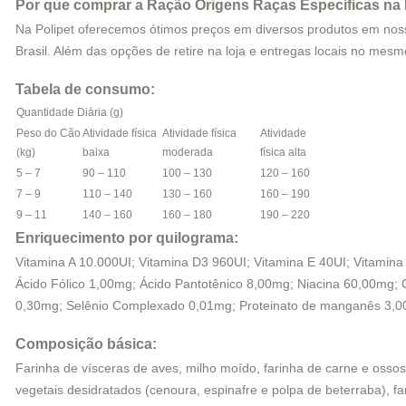
Por que comprar a Ração Origens Raças Específicas na 
Na Polipet oferecemos ótimos preços em diversos produtos em nosso 
Brasil. Além das opções de retire na loja e entregas locais no me
Tabela de consumo:
Quantidade Diária (g)
Peso do Cão
Atividade física
Atividade física
Atividade
(kg)
baixa
moderada
física alta
5 – 7
90 – 110
100 – 130
120 – 160
7 – 9
110 – 140
130 – 160
160 – 190
9 – 11
140 – 160
160 – 180
190 – 220
Enriquecimento por quilograma:
Vitamina A 10.000UI; Vitamina D3 960UI; Vitamina E 40UI; Vitamin
Ácido Fólico 1,00mg; Ácido Pantotênico 8,00mg; Niacina 60,00mg
0,30mg; Selênio Complexado 0,01mg; Proteinato de manganês 3,0
Composição básica:
Farinha de vísceras de aves, milho moído, farinha de carne e ossos 
vegetais desidratados (cenoura, espinafre e polpa de beterraba), fa