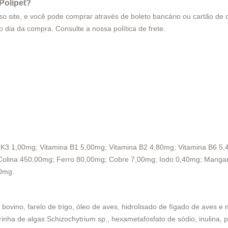
Polipet?
site, e você pode comprar através de boleto bancário ou cartão de cr
smo dia da compra. Consulte a nossa
política de frete
.
a K3 1,00mg; Vitamina B1 5,00mg; Vitamina B2 4,80mg; Vitamina B6 5
; Colina 450,00mg; Ferro 80,00mg; Cobre 7,00mg; Iodo 0,40mg; Manga
0mg.
bovino, farelo de trigo, óleo de aves, hidrolisado de fígado de aves e 
rinha de algas Schizochytrium sp., hexametafosfato de sódio, inulina, p