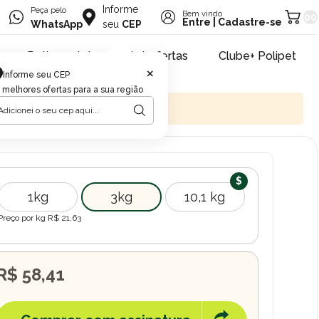
Informe
Peça pelo
Bem vindo
00
Entre
|
Cadastre-se
WhatsApp
seu
CEP
Retire na loja
Pet ofertas
Clube+ Polipet
×
Informe seu CEP
 melhores ofertas para a sua região
1kg
3kg
10,1 kg
Preço por kg R$
21,63
R$ 58,41