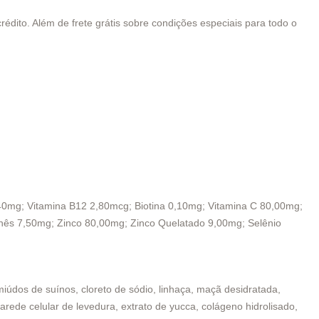
édito. Além de frete grátis sobre condições especiais para todo o
,40mg; Vitamina B12 2,80mcg; Biotina 0,10mg; Vitamina C 80,00mg;
nês 7,50mg; Zinco 80,00mg; Zinco Quelatado 9,00mg; Selênio
miúdos de suínos, cloreto de sódio, linhaça, maçã desidratada,
arede celular de levedura, extrato de yucca, colágeno hidrolisado,