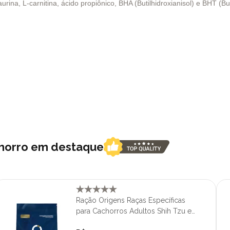
aurina, L-carnitina, ácido propiônico, BHA (Butilhidroxianisol) e BHT (Bu
chorro em destaque
Ração Origens Raças Específicas
para Cachorros Adultos Shih Tzu e
Lhasa Apso 10,1 kg