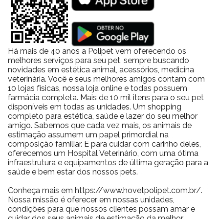
O alimento também é enriquecido com Vitamina A dez mil UI,
Vitamina D3 mil UI, Vitamina E cinquenta UI, Vitamina K3 zero
vírgula vinte miligrama, Vitamina B1 cinco miligramas, Vitamina
B2 quatro miligramas, Vitamina B5 seis vírgula oitenta e cinco
miligramas, Vitamina B6 três vírgula cinquenta miligramas,
Há mais de 40 anos a Polipet vem oferecendo os
melhores serviços para seu pet, sempre buscando
Vitamina B12 vinte e três microgramas, Niacina trinta e sete
novidades em estética animal, acessórios, medicina
vírgula cinquenta miligramas, Ácido Fólico zero vírgula oitenta e
veterinária. Você e seus melhores amigos contam com
cinco miligrama e Biotina zero vírgula zero sete miligrama.
10 lojas físicas, nossa loja online e todas possuem
Minerais como Ferro oitenta miligramas, Zinco noventa e seis
farmácia completa. Mais de 10 mil itens para o seu pet
disponíveis em todas as unidades. Um shopping
vírgula cinquenta miligramas, Selênio zero vírgula quarenta e seis
completo para estética, saúde e lazer do seu melhor
miligrama e Iodo zero vírgula setenta e cinco miligrama
amigo. Sabemos que cada vez mais, os animais de
completam o perfil nutricional.
estimação assumem um papel primordial na
composição familiar. E para cuidar com carinho deles,
Quantidade diária recomendada
oferecemos um Hospital Veterinário, com uma ótima
A recomendação varia conforme peso corporal e condição física.
infraestrutura e equipamentos de última geração para a
Para gatos entre três e quatro quilogramas, a indicação é de
saúde e bem estar dos nossos pets.
sessenta a sessenta e cinco gramas para sobrepeso e sessenta
Conheça mais em https://www.hovetpolipet.com.br/.
a setenta e cinco gramas para peso ideal. Já para animais entre
Nossa missão é oferecer em nossas unidades,
seis e sete quilogramas, recomenda-se setenta e cinco a oitenta
condições para que nossos clientes possam amar e
e cinco gramas para sobrepeso e noventa e cinco a cento e dez
cuidar dos seus animais de estimação da melhor