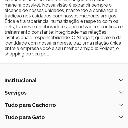
maneira possível. Nossa visão é expandir sempre o
gramas para peso ideal.
alcance de nossas unidades, mantendo a confiança e
Esses valores devem ser ajustados conforme orientação
tradição nos cuidados com nossos melhores amigos.
profissional e nível de atividade do animal.
Ética e transparência; humanização e respeito com os
FAQ – Perguntas Frequentes
pets, tutores e colaboradores; aprendizagem contínua e
treinamento constante; integridade nas relações
Essa ração é indicada para gatos não castrados?
institucionais; responsabilidade. O “slogan”, que além da
O foco da formulação é atender às necessidades de gatos
identidade com nossa empresa, traz uma relação única
castrados, especialmente aqueles com tendência ao ganho de
entre a empresa você e seu melhor amigo é: Polipet, o
shopping do seu pet.
peso.
Possui corantes artificiais?
Não. O produto não contém corantes e aromatizantes artificiais.
Ajuda no controle de peso?
Institucional
Sim. Conta com L-carnitina mínima de duzentos miligramas por
quilograma e equilíbrio entre proteína e gordura.
Quem Somos
Serviços
Contribui para saúde intestinal?
Nossas Lojas
Sim. Contém mananoligossacarídeos, frutooligossacarídeos e
Banho e Tosa
Tudo para Cachorro
Prazos de Entrega
inulina que auxiliam no equilíbrio da microbiota.
Retire na Loja
Pode ser oferecida para mais de um gato na mesma casa?
Ração
Tudo para Gato
Fale Conosco
Peça pelo Delivery
Sim. É indicada inclusive para lares com múltiplos gatos.
Petiscos
Formas de Pagamento