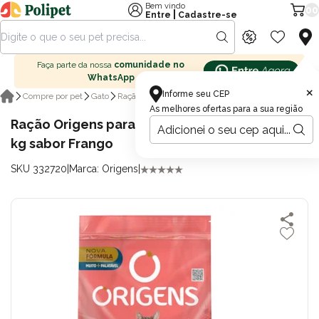
Bem vindo
00
|
Entre
Cadastre-se
Faça parte da nossa
comunidade no
WhatsApp
×
Informe seu CEP
Ração seca para gatos
Compre por pet
Gato
Ração para gatos
As melhores ofertas para a sua região
Ração Origens para Gatos Adultos Castrados 1
kg sabor Frango
SKU 332720
|
Marca: Origens
|