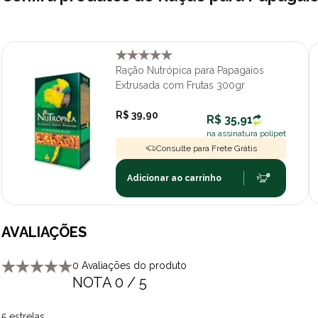
Ração Nutrópica para Papagaios
Extrusada com Frutas 300gr
R$ 39,90
R$ 35,91
na assinatura polipet
Consulte para Frete Grátis
Adicionar ao carrinho
AVALIAÇÕES
0 Avaliações do produto
NOTA 0 / 5
5 estrelas