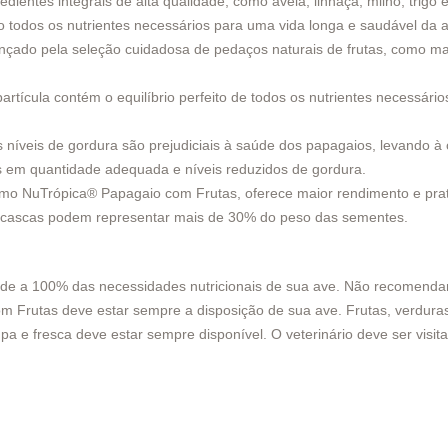
ntes integrais de alta qualidade, como aveia, linhaça, milho, trigo
o todos os nutrientes necessários para uma vida longa e saudável da 
ançado pela seleção cuidadosa de pedaços naturais de frutas, como m
tícula contém o equilíbrio perfeito de todos os nutrientes necessári
níveis de gordura são prejudiciais à saúde dos papagaios, levando à 
s em quantidade adequada e níveis reduzidos de gordura.
como NuTrópica® Papagaio com Frutas, oferece maior rendimento e prat
as cascas podem representar mais de 30% do peso das sementes.
e a 100% das necessidades nutricionais de sua ave. Não recomendamo
om Frutas deve estar sempre a disposição de sua ave. Frutas, verdur
pa e fresca deve estar sempre disponível. O veterinário deve ser visit