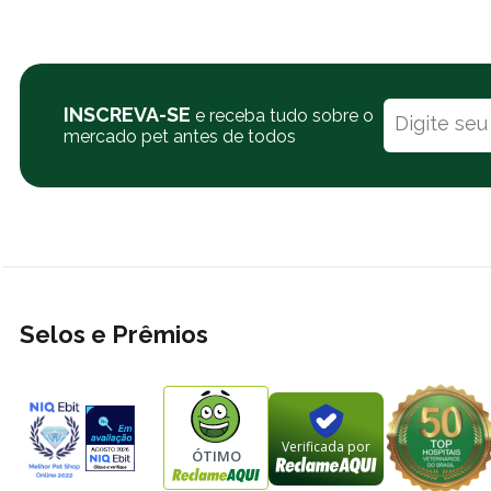
INSCREVA-SE
e receba tudo sobre o
mercado pet antes de todos
Selos e Prêmios
Verificada por
ÓTIMO