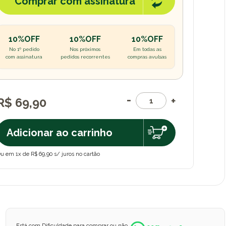
Comprar com assinatura
10%OFF
10%OFF
10%OFF
No 1º pedido
Nos próximos
Em todas as
com assinatura
pedidos recorrentes
compras avulsas
R$ 69,90
Adicionar ao carrinho
u em 1x de R$ 69,90 s/ juros no cartão
Está com Dificuldade para comprar ou não