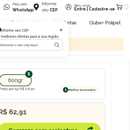
Informe
Peça pelo
Bem vindo
00
Entre
|
Cadastre-se
WhatsApp
seu
CEP
Retire na loja
Pet ofertas
Clube+ Polipet
×
Informe seu CEP
 melhores ofertas para a sua região
600gr
Preço por kg R$
116,50
$
Melhor economia
R$ 62,91