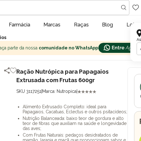
Farmácia
Marcas
Raças
Blog
Lojas
ios
As
aça parte da nossa
comunidade no WhatsApp
Ração Nutrópica para Papagaios
Extrusada com Frutas 600gr
SKU 3117251
|
Marca: Nutropica
|
Alimento Extrusado Completo: ideal para
Papagaios, Cacatuas, Eclectus e outros psitacídeos;
Nutrição Balanceada: baixo teor de gordura e alto
teor de fibras que auxiliam na saúde e longevidade
das aves;
Com Frutas Naturais: pedaços desidratados de
mamão, laranja e maçã que proporcionam sabor e