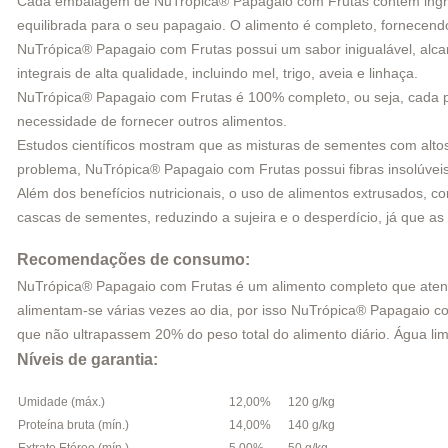
Cada embalagem de NuTrópica® Papagaio com Frutas contém ingredie
equilibrada para o seu papagaio. O alimento é completo, fornecend
NuTrópica® Papagaio com Frutas possui um sabor inigualável, alc
integrais de alta qualidade, incluindo mel, trigo, aveia e linhaça.
NuTrópica® Papagaio com Frutas é 100% completo, ou seja, cada par
necessidade de fornecer outros alimentos.
Estudos científicos mostram que as misturas de sementes com altos 
problema, NuTrópica® Papagaio com Frutas possui fibras insolúvei
Além dos benefícios nutricionais, o uso de alimentos extrusados, 
cascas de sementes, reduzindo a sujeira e o desperdício, já que 
Recomendações de consumo:
NuTrópica® Papagaio com Frutas é um alimento completo que atend
alimentam-se várias vezes ao dia, por isso NuTrópica® Papagaio c
que não ultrapassem 20% do peso total do alimento diário. Água lim
Níveis de garantia:
Umidade (máx.)
12,00%
120 g/kg
Proteína bruta (mín.)
14,00%
140 g/kg
Extrato Etéreo (mín.)
5,00%
50 g/kg