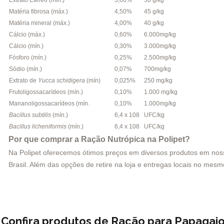
Matéria fibrosa (máx.)
4,50%
45 g/kg
Matéria mineral (máx.)
4,00%
40 g/kg
Cálcio (máx.)
0,60%
6.000mg/kg
Cálcio (mín.)
0,30%
3.000mg/kg
Fósforo (mín.)
0,25%
2.500mg/kg
Sódio (mín.)
0,07%
700mg/kg
Extrato de
Yucca schidigera
(mín)
0,025%
250 mg/kg
Frutoligossacarídeos (mín.)
0,10%
1.000 mg/kg
Mananoligossacarídeos (mín.
0,10%
1.000mg/kg
Bacillus subtilis
(mín.)
6,4 x 108
UFC/kg
Bacillus licheniformis
(mín.)
6,4 x 108
UFC/kg
Por que comprar a Ração Nutrópica na Polipet?
Na Polipet oferecemos ótimos preços em diversos produtos em nosso 
Brasil. Além das opções de retire na loja e entregas locais no me
Confira produtos de Ração para Papagai