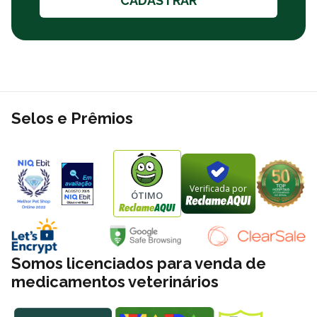
CADASTRAR
Selos e Prêmios
Verificada por
ÓTIMO
GranPlus Menu: Nutrição
Personalizada para Todos os
Somos licenciados para venda de
Momentos
medicamentos veterinários
Por outro lado, a linha **GranPlus Menu** se destaca