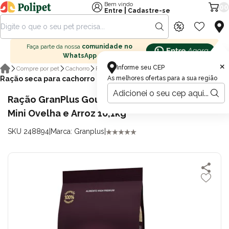
Bem vindo
00
|
Entre
Cadastre-se
Faça parte da nossa
comunidade no
WhatsApp
×
Informe seu CEP
Compre por pet
Cachorro
Ração para cachorro
Ração seca para cachorro
As melhores ofertas para a sua região
Ração GranPlus Gourmet Cachorros Adultos
Mini Ovelha e Arroz 10,1kg
SKU 248894
|
Marca: Granplus
|