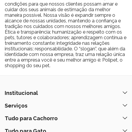
combinação única transforma cada refeição em um
condições para que nossos clientes possam amar e
verdadeiro banquete para cães e gatos, elevando o
cuidar dos seus animais de estimação da melhor
momento de comer a outro nível de prazer. Além de
maneira possível. Nossa visão é expandir sempre o
deliciosa, a linha GranPlus Gourmet é nutricionalmente
alcance de nossas unidades, mantendo a confiança e
balanceada, oferecendo uma refeição completa e rica
tradição nos cuidados com nossos melhores amigos.
em nutrientes essenciais. Isso garante que, além de
Ética e transparência; humanização e respeito com os
desfrutar de um sabor irresistível, seu pet também
pets, tutores e colaboradores; aprendizagem contínua e
receba todos os componentes necessários para uma
treinamento constante; integridade nas relações
vida saudável, ativa e feliz, com a vitalidade que ele
institucionais; responsabilidade. O “slogan”, que além da
merece em todas as fases da vida.
identidade com nossa empresa, traz uma relação única
entre a empresa você e seu melhor amigo é: Polipet, o
shopping do seu pet.
Institucional
Quem Somos
Serviços
Nossas Lojas
Banho e Tosa
Tudo para Cachorro
Prazos de Entrega
Retire na Loja
Ração
Tudo para Gato
Fale Conosco