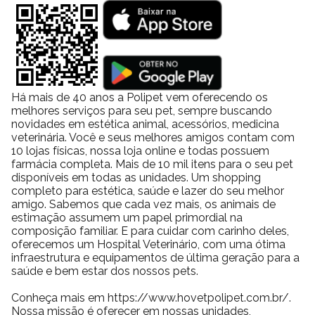
merece um cuidado nutricional único e eficaz.
GranPlus Gourmet: Uma Experiência
de Sabor Inigualável
Há mais de 40 anos a Polipet vem oferecendo os
melhores serviços para seu pet, sempre buscando
Se o seu objetivo é oferecer ao seu pet uma experiência
novidades em estética animal, acessórios, medicina
de sabor inigualável, a linha **GranPlus Gourmet** é a
veterinária. Você e seus melhores amigos contam com
escolha perfeita. Especialmente projetada para agradar
10 lojas físicas, nossa loja online e todas possuem
até os paladares mais exigentes, essa linha se destaca
farmácia completa. Mais de 10 mil itens para o seu pet
pelo uso de antioxidantes naturais, que ajudam a
disponíveis em todas as unidades. Um shopping
preservar o frescor dos ingredientes e garantem o
completo para estética, saúde e lazer do seu melhor
máximo de sabor em cada refeição. Com GranPlus
amigo. Sabemos que cada vez mais, os animais de
Gourmet, cada porção é cuidadosamente preparada
estimação assumem um papel primordial na
com ingredientes de qualidade premium,
composição familiar. E para cuidar com carinho deles,
proporcionando uma verdadeira explosão de sabores e
oferecemos um Hospital Veterinário, com uma ótima
texturas.
infraestrutura e equipamentos de última geração para a
saúde e bem estar dos nossos pets.
A linha é completamente livre de corantes e aromas
artificiais, reforçando o compromisso da marca com a
Conheça mais em https://www.hovetpolipet.com.br/.
alimentação natural e saudável dos pets. Essa
Nossa missão é oferecer em nossas unidades,