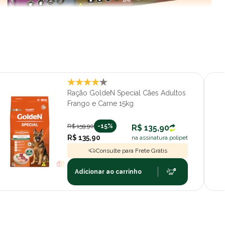
Ração GoldeN Special Cães Adultos
Frango e Carne 15kg
R$ 159,90
-15%
R$ 135,90
R$ 135,90
na assinatura polipet
Consulte para Frete Grátis
Adicionar ao carrinho