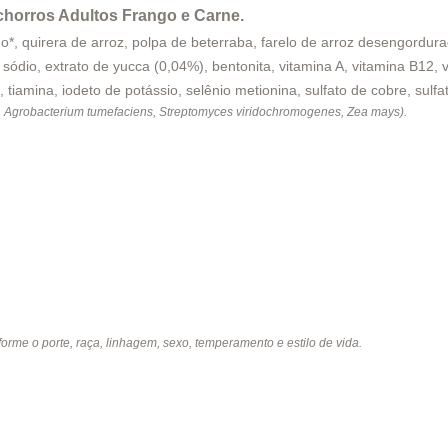
horros Adultos Frango e Carne.
do*, quirera de arroz, polpa de beterraba, farelo de arroz desengordura
 sódio, extrato de yucca (0,04%), bentonita, vitamina A, vitamina B12, v
na, tiamina, iodeto de potássio, selênio metionina, sulfato de cobre, sulf
s, Agrobacterium tumefaciens, Streptomyces viridochromogenes, Zea mays).
orme o porte, raça, linhagem, sexo, temperamento e estilo de vida.