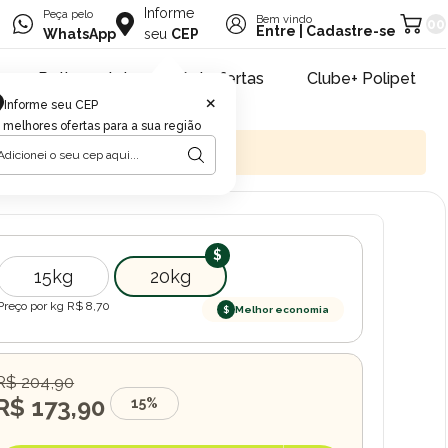
Informe
Peça pelo
Bem vindo
00
Entre
|
Cadastre-se
WhatsApp
seu
CEP
Retire na loja
Pet ofertas
Clube+ Polipet
×
Informe seu CEP
 melhores ofertas para a sua região
15kg
20kg
Preço por kg R$
8,70
$
Melhor economia
R$ 204,90
R$ 173,90
15%