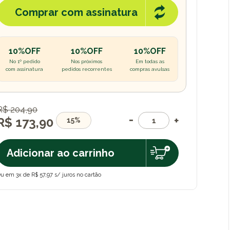
Comprar com assinatura
10%OFF
10%OFF
10%OFF
No 1º pedido
Nos próximos
Em todas as
com assinatura
pedidos recorrentes
compras avulsas
R$ 204,90
R$ 173,90
15%
Adicionar ao carrinho
u em 3x de R$ 57,97 s/ juros no cartão