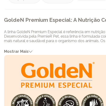
GoldeN Premium Especial: A Nutrição 
A linha GoldeN Premium Especial é referência em nutriçã
Desenvolvida pela PremieR Pet, essa linha é formulada com 
mais natural e saudável para o organismo dos animais. O
um desenvolvimento ideal em cada fase da vida. Além de n
problemas comuns em diferentes raças e idades. Neste ar
Mostrar Mais
nutrição e qualidade de vida. Ao final, você conhecerá a
adulta, garantindo bem-estar contínuo e suporte nutriciona