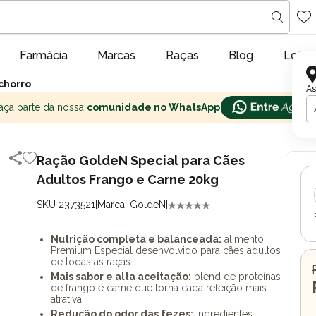
Farmácia
Marcas
Raças
Blog
Lojas
chorro
As
aça parte da nossa
comunidade no WhatsApp
Ração GoldeN Special para Cães
Adultos Frango e Carne 20kg
SKU 2373521
|
Marca: GoldeN
|
Nutrição completa e balanceada:
alimento
Premium Especial desenvolvido para cães adultos
de todas as raças.
Mais sabor e alta aceitação:
blend de proteínas
de frango e carne que torna cada refeição mais
atrativa.
Redução do odor das fezes:
ingredientes