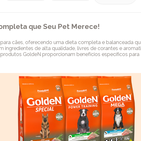
Completa que Seu Pet Merece!
o para cães, oferecendo uma dieta completa e balanceada q
ingredientes de alta qualidade, livres de corantes e aromatiz
s produtos GoldeN proporcionam benefícios específicos para
utrir, a GoldeN Premium Especial contribui para o sistema 
tigo, você entenderá por que a GoldeN Premium Especial é a
s vantagens dessa linha que acompanha o crescimento e a lon
l.