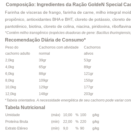
Composição: Ingredientes da Ração GoldeN Special Cac
Farinha de vísceras de frango, farinha de carne, milho integral moí
propiônico, antioxidantes BHA e BHT, cloreto de potássio, cloreto de
pantotênico, biotina, cloreto de colina, niacina, piridoxina, riboflavi
*Contém milho transgênico (espécies doadoras de gene: Bacillus thuringiensi
Recomendação Diária de Consumo*
Peso do
Cachorros com atividade
Cachorros
cachorro adulto
normal
ativos
2,0kg
39gr
53gr
4,0kg
65gr
89gr
6,0kg
88gr
121gr
8,0kg
109gr
150gr
10,0kg
129gr
177gr
12,0kg
148gr
203gr
*
Tabela orientativa. A necessidade energética de seu cachorro pode variar conf
Tabela Nutricional
Umidade
(máx)
10,00
%
100
g/kg
Proteína Bruta
(mín)
22,00
%
220
g/kg
Extrato Etéreo
(mín)
9,0
%
90
g/kg