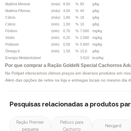
Matéria Mineral
(máx)
8,50
%
85
g/kg
Matéria Fibrosa
(máx)
4,00
%
40
g/kg
Cálcio
(máx)
1,80
%
18
g/kg
Cálcio
(mín)
1,00
%
10
g/kg
Fósforo
(mín)
0,70
%
7.000
mg/kg
Sódio
(mín)
0,20
%
2.000
mg/kg
Potássio
(mín)
0,58
%
5.800
mg/kg
Ômega 6
(mín)
1,50
%
15,0
g/kg
Energia Metabolizável
3.010
kcal/kg
Por que comprar a Ração GoldeN Special Cachorros Adu
Na Polipet oferecemos ótimos preços em diversos produtos em nosso 
Além das opções de retire na loja e entregas locais no mesmo dia
Pesquisas relacionadas a produtos pa
Ração Premier
Petisco para
Nexgard
pequena
Cachorro