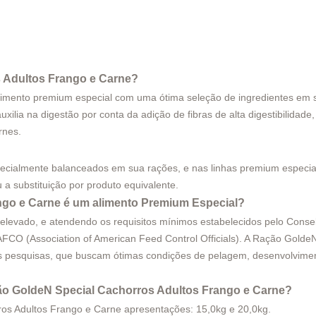
s Adultos Frango e Carne?
imento premium especial com uma ótima seleção de ingredientes em s
uxilia na digestão por conta da adição de fibras de alta digestibilida
rnes.
ecialmente balanceados em sua rações, e nas linhas premium especial 
a substituição por produto equivalente.
ngo e Carne é um alimento Premium Especial?
levado, e atendendo os requisitos mínimos estabelecidos pelo Conselh
AFCO (Association of American Feed Control Officials). A Ração Golde
las pesquisas, que buscam ótimas condições de pelagem, desenvolvime
o GoldeN Special Cachorros Adultos Frango e Carne?
rros Adultos Frango e Carne apresentações:
15,0kg
e
20,0kg
.