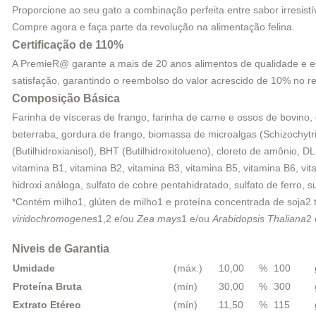
Proporcione ao seu gato a combinação perfeita entre sabor irresis
Compre agora e faça parte da revolução na alimentação felina.
Certificação de 110%
A PremieR@ garante a mais de 20 anos alimentos de qualidade e e
satisfação, garantindo o reembolso do valor acrescido de 10% no re
Composição Básica
Farinha de vísceras de frango, farinha de carne e ossos de bovino, 
beterraba, gordura de frango, biomassa de microalgas (Schizochytriu
(Butilhidroxianisol), BHT (Butilhidroxitolueno), cloreto de amônio, 
vitamina B1, vitamina B2, vitamina B3, vitamina B5, vitamina B6, vit
hidroxi análoga, sulfato de cobre pentahidratado, sulfato de ferro,
*Contém milho1, glúten de milho1 e proteína concentrada de soja2
viridochromogenes
1,2 e/ou
Zea mays
1 e/ou
Arabidopsis Thaliana
2
Niveis de Garantia
Umidade
(máx.)
10,00
%
100
Proteína Bruta
(mín)
30,00
%
300
Extrato Etéreo
(mín)
11,50
%
115