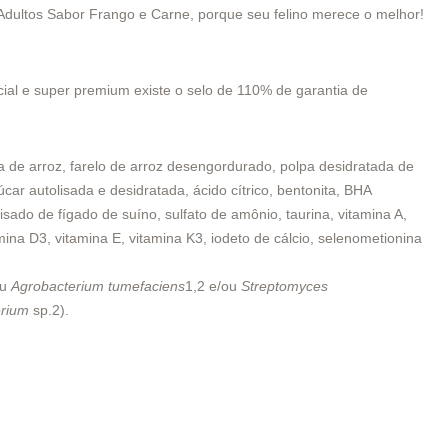
 Adultos Sabor Frango e Carne, porque seu felino merece o melhor!
al e super premium existe o selo de 110% de garantia de
ra de arroz, farelo de arroz desengordurado, polpa desidratada de
car autolisada e desidratada, ácido cítrico, bentonita, BHA
isado de fígado de suíno, sulfato de amônio, taurina, vitamina A,
amina D3, vitamina E, vitamina K3, iodeto de cálcio, selenometionina
ou
Agrobacterium tumefaciens
1,2 e/ou
Streptomyces
erium
sp.2).