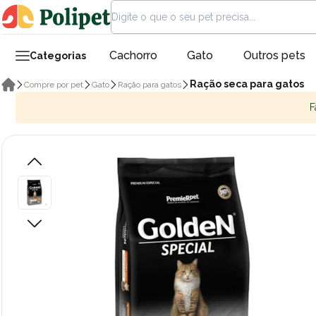
Cachorro
Gato
Outros pets
Categorias
Ração seca para gatos
Compre por pet
Gato
Ração para gatos
F