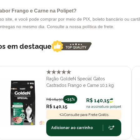
abor Frango e Carne na Polipet?
site, e você pode comprar por meio de PIX, boleto bancário ou cartão
entregas no mesmo dia. Consulte a nossa política de frete.
tos em destaque
Ração GoldeN Special Gatos
Castrados Frango e Carne 10,1 kg
R$ 164,90
-15%
R$ 140,15
R$ 140,15
na assinatura polipet
Consulte para Frete Grátis
Adicionar ao carrinho