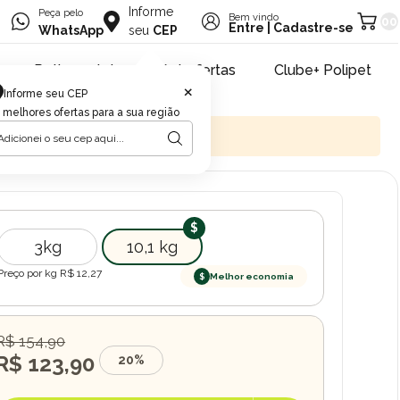
Informe
Peça pelo
Bem vindo
00
Entre
|
Cadastre-se
WhatsApp
seu
CEP
Retire na loja
Pet ofertas
Clube+ Polipet
×
Informe seu CEP
 melhores ofertas para a sua região
3kg
10,1 kg
Preço por kg R$
12,27
$
Melhor economia
R$ 154,90
R$ 123,90
20%