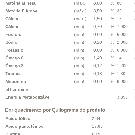
Matéria Mineral
(máx.)
8,00
%
80
Matéria Fibrosa
(máx.)
3,50
%
35
Cálcio
(máx.)
1,50
%
15
Cálcio
(mín)
0,70
%
7.000
Fósforo
(mín)
0,60
%
6.000
Sódio
(mín)
0,20
%
2.000
Potássio
(mín)
0,60
%
6.000
Ômega 6
(mín)
1,40
%
14
Ômega 3
(mín)
0,12
%
1.200
Taurina
(mín)
0,13
%
1.30
Metionina
(mín)
0,80
%
8.000
pH urinário
Energia Metabolizável
3.853
Enriquecimento por Quilograma do produto
Ácido fólico
2,34
Ácido pantotênico
17,85
Biotina
0,19