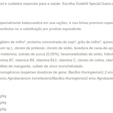
tível e cuidados especiais para a saúde. Escolha GoldeN Special Gatos
specialmente balanceados em sua rações, e nas linhas premium especi
embolso ou a substituição por produto equivalente.
glúten de milho*, proteína concentrada de soja*, grão de milho*, quire
m sp.), cloreto de potássio, cloreto de sódio, levedura de cana-de-açú
DL-metionina, extrato de yucca (0,05%), hexametafosfato de sódio, hidrol
amina B7, vitamina B9, vitamina B12, vitamina C, cloreto de colina, vit
 sulfato de manganês, sulfato de zinco monohidratado.
 transgênicos (espécies doadoras de gene:
Bacillus thuringiensis
1,2 e/
 e/ou
Agrobacterium tumefaciens/Bacillus thuringiensis
2 e/ou
Agrobact
g/kg
g/kg
g/kg