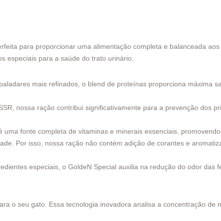
rfeita para proporcionar uma alimentação completa e balanceada aos 
especiais para a saúde do trato urinário.
paladares mais refinados, o blend de proteínas proporciona máxima sa
R, nossa ração contribui significativamente para a prevenção dos prin
 é uma fonte completa de vitaminas e minerais essenciais, promovendo 
dade. Por isso, nossa ração não contém adição de corantes e aromatiza
dientes especiais, o GoldeN Special auxilia na redução do odor das
a o seu gato. Essa tecnologia inovadora analisa a concentração de m