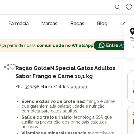
Farmácia
Marcas
Raças
Blog
Lojas
As
aça parte da nossa
comunidade no WhatsApp
Ração GoldeN Special Gatos Adultos
Sabor Frango e Carne 10,1 kg
SKU 356298
|
Marca: GoldeN
|
Blend exclusivo de proteínas:
frango e carne
que garantem alta palatabilidade e nutrição
completa para gatos adultos.
Saúde do trato urinário:
tecnologia SSR que
auxilia na prevenção dos principais cálculos
urinários.
Vitaminas e minerais essenciais:
contribuem