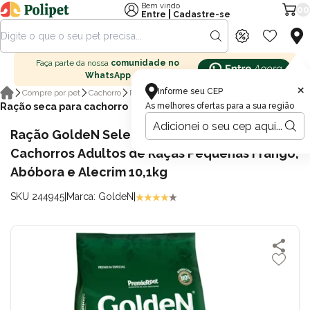
Bem vindo
00
|
Entre
Cadastre-se
Faça parte da nossa
comunidade no
WhatsApp
×
Informe seu CEP
Compre por pet
Cachorro
Ração para cachorro
Ração seca para cachorro
As melhores ofertas para a sua região
Ração GoldeN Seleção Natural Mini Bits
Cachorros Adultos de Raças Pequenas Frango,
Abóbora e Alecrim 10,1kg
SKU 244945
|
Marca: GoldeN
|