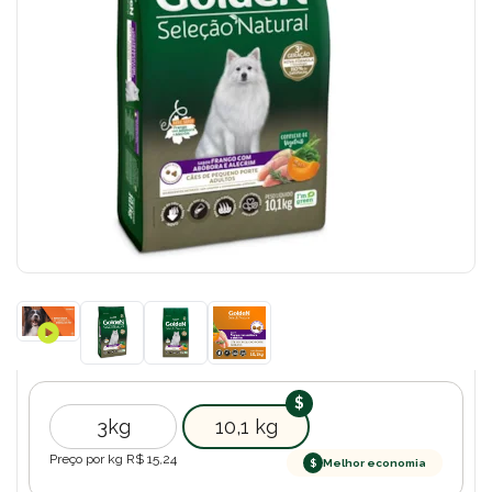
3kg
10,1 kg
Preço por kg R$
15,24
$
Melhor economia