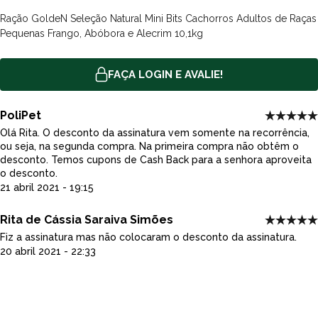
apresentados pela AAFCO (Association of American Feed
Ração GoldeN Seleção Natural Mini Bits Cachorros Adultos de Raças
Control Officials). A
Ração GoldeN Seleção Natural Mini Bits
Pequenas Frango, Abóbora e Alecrim 10,1kg
Cachorros Adultos de Raças Pequenas Frango, Abóbora e
Alecrim
foi produzida atendendo todos os requisitos. Esses níveis
FAÇA LOGIN E AVALIE!
são determinados pelas pesquisas, que buscam ótimas
condições de pelagem, desenvolvimento de musculatura e,
principalmente, otimização de desempenho na reprodução e no
PoliPet
sistema imunológico.
Olá Rita. O desconto da assinatura vem somente na recorrência,
ou seja, na segunda compra. Na primeira compra não obtêm o
Quais os tamanhos das embalagens disponíveis
desconto. Temos cupons de Cash Back para a senhora aproveita
da
Ração GoldeN Seleção Natural Mini Bits Cachorros
o desconto.
21 abril 2021 - 19:15
Adultos de Raças Pequenas Frango, Abóbora e
Alecrim
?
Rita de Cássia Saraiva Simões
Nas lojas da Poli-Pet você encontra a
Ração GoldeN Seleção
Fiz a assinatura mas não colocaram o desconto da assinatura.
Natural Mini Bits Cachorros Adultos de Raças Pequenas Frango,
20 abril 2021 - 22:33
Abóbora e Alecrim
apresentações:
3,0kg
e
10,1kg
.
Composição: Ingredientes da Ração GoldeN Seleção
Natural Mini Bits Cachorros Adultos de Raças