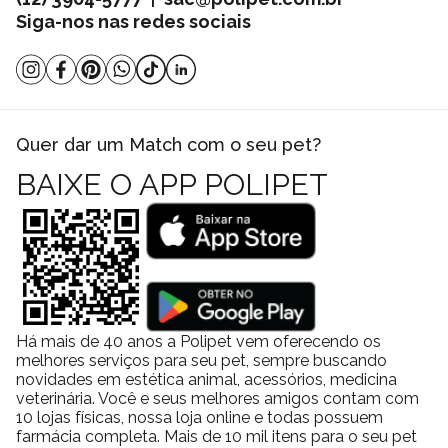
Abóbora e Alecrim na Polipet?
Siga-nos nas redes sociais
Na Polipet oferecemos ótimos preços em diversos produtos em
nosso site, e você pode comprar por boleto bancário ou cartão de
crédito. Além de frete grátis sobre condições especiais para todo
o Brasil. Além das opções de retire na loja e entregas locais no
mesmo dia da compra. Consulte a nossa
política de frete
.
Quer dar um Match com o seu pet?
BAIXE O APP POLIPET
Há mais de 40 anos a Polipet vem oferecendo os
melhores serviços para seu pet, sempre buscando
novidades em estética animal, acessórios, medicina
veterinária. Você e seus melhores amigos contam com
10 lojas físicas, nossa loja online e todas possuem
farmácia completa. Mais de 10 mil itens para o seu pet