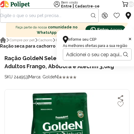
Bem vindo
00
|
Entre
Cadastre-se
Faça parte da nossa
comunidade no
WhatsApp
×
Informe seu CEP
Compre por pet
Cachorro
Ração para cachorro
Ração seca para cachorro
As melhores ofertas para a sua região
Ração GoldeN Seleção Natural Cachorros
Adultos Frango, Abóbora e Alecrim 3,0kg
SKU 244953
|
Marca: GoldeN
|