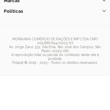
Ração
Marcas
Assinatura Polipet
Tapete Higiênico
Como Comprar
Areia
Hospital Veterinário
Nexgard
Políticas
Coleiras
Lista de Desejos
Caixa de Areia
Clube mais Polipet
Simparic
Comedouros
Regulamentos Promocionais
Política de Privacidade
Bebedouro
PremieR
Antipulgas
Trocas e Devoluções
Termos de Uso
Fonte de Água
Golden
Dúvidas Frequentes
Arranhador
Pedigree
MORIKAWA COMÉRCIO DE RAÇÕES E IMP LTDA CNPJ
005.886.844/0003-67
Whiskas
Av. Jorge Zarur, 531, Vila Ema, São José dos Campos, São
Paulo, 12243-081
Dog Chow
A reprodução total ou parcial do conteúdo deste site é
proibida.
Royal Canin
Polipet ® 2019 - 2025 - Todos os direitos reservados.
Guabi Natural