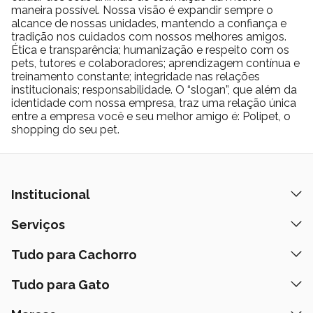
maneira possível. Nossa visão é expandir sempre o
alcance de nossas unidades, mantendo a confiança e
tradição nos cuidados com nossos melhores amigos.
Ética e transparência; humanização e respeito com os
pets, tutores e colaboradores; aprendizagem contínua e
treinamento constante; integridade nas relações
institucionais; responsabilidade. O “slogan”, que além da
identidade com nossa empresa, traz uma relação única
entre a empresa você e seu melhor amigo é: Polipet, o
shopping do seu pet.
Institucional
Quem Somos
Serviços
Nossas Lojas
Banho e Tosa
Tudo para Cachorro
Prazos de Entrega
Retire na Loja
Ração
Tudo para Gato
Fale Conosco
Peça pelo Delivery
Petiscos
Formas de Pagamento