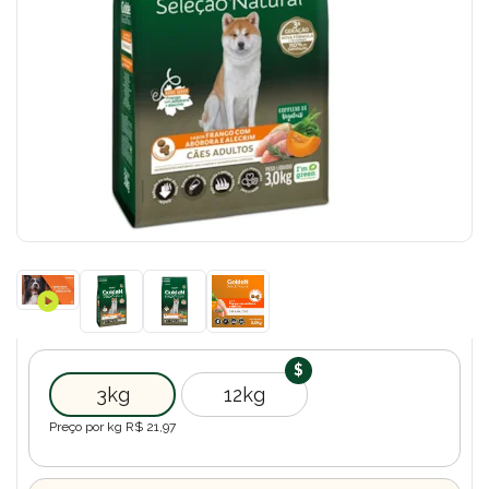
3kg
12kg
Preço por kg R$
21,97