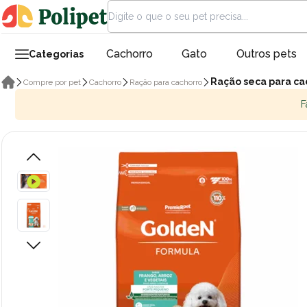
Cachorro
Gato
Outros pets
Categorias
Ração seca para ca
Compre por pet
Cachorro
Ração para cachorro
F