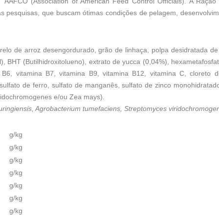
a AAFCO (Association of American Feed Control Officials). A Raçã
las pesquisas, que buscam ótimas condições de pelagem, desenvolvi
arelo de arroz desengordurado, grão de linhaça, polpa desidratada de
ol), BHT (Butilhidroxitolueno), extrato de yucca (0,04%), hexametafosf
 B6, vitamina B7, vitamina B9, vitamina B12, vitamina C, cloreto de
 sulfato de ferro, sulfato de manganês, sulfato de zinco monohidrata
iridochromogenes e/ou Zea mays).
huringiensis, Agrobacterium tumefaciens, Streptomyces viridochromoge
g/kg
g/kg
g/kg
g/kg
g/kg
g/kg
g/kg