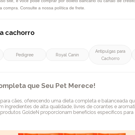
 site, e você pode comprar por boleto bancário ou cartão de crédito. 
 compra. Consulte a nossa política de frete.
ra cachorro
Antipulgas para
Pedigree
Royal Canin
Cachorro
Completa que Seu Pet Merece!
o para cães, oferecendo uma dieta completa e balanceada q
ingredientes de alta qualidade, livres de corantes e aromatiz
s produtos GoldeN proporcionam benefícios específicos para
utrir, a GoldeN Premium Especial contribui para o sistema 
tigo, você entenderá por que a GoldeN Premium Especial é a
s vantagens dessa linha que acompanha o crescimento e a lon