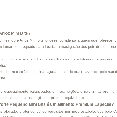
rroz Mini Bits?
 Frango e Arroz Mini Bits foi desenvolvida para quem quer oferecer
m tamanho adequado para facilitar a mastigação dos pets de pequeno por
a com ótima aceitação. É uma escolha ideal para tutores que procura
dia.
tribui para a saúde intestinal, ajuda na saúde oral e favorece pele nut
ina.
 e especialmente balanceados em sua rações, e nas linhas premium
embolso ou a substituição por produto equivalente.
Porte Pequeno
Mini Bits é um alimento Premium Especial?
 elevado, e atendendo os requisitos mínimos estabelecidos pelo Co