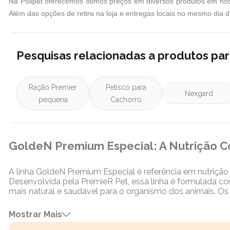
Na Polipet oferecemos ótimos preços em diversos produtos em nosso
Além das opções de retire na loja e entregas locais no mesmo dia da
Pesquisas relacionadas a produtos pa
Ração Premier
Petisco para
Nexgard
pequena
Cachorro
GoldeN Premium Especial: A Nutrição 
A linha GoldeN Premium Especial é referência em nutriçã
Desenvolvida pela PremieR Pet, essa linha é formulada com 
mais natural e saudável para o organismo dos animais. O
um desenvolvimento ideal em cada fase da vida. Além de n
problemas comuns em diferentes raças e idades. Neste ar
Mostrar Mais
nutrição e qualidade de vida. Ao final, você conhecerá a