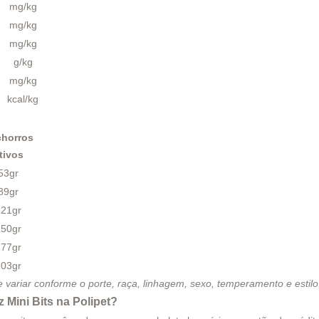
mg/kg
mg/kg
mg/kg
g/kg
mg/kg
kcal/kg
horros
tivos
53gr
89gr
121gr
150gr
177gr
203gr
 variar conforme o porte, raça, linhagem, sexo, temperamento e estilo
Mini Bits na Polipet?