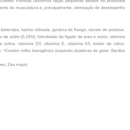
o GoldeN Formula cachorros raças pequenas adultos
foi produzida
mento de musculatura e, principalmente, otimização de desempenho
 beterraba, banha refinada, gordura de frango, cloreto de potássio,
ato de sódio (0,10%), hidrolisado de fígado de aves e suíno, vitamina
 colina, vitamina D3, vitamina E, vitamina K3, iodeto de cálcio,
do. *Contém milho transgênico (espécies doadoras de gene: Bacillus
nes, Zea mays).