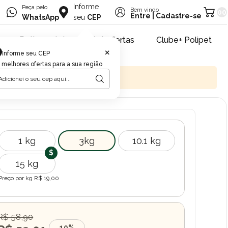
Informe
Peça pelo
Bem vindo
00
Entre
|
Cadastre-se
WhatsApp
seu
CEP
Retire na loja
Pet ofertas
Clube+ Polipet
×
Informe seu CEP
 melhores ofertas para a sua região
1 kg
3kg
10.1 kg
15 kg
Preço por kg R$
19,00
R$ 58,90
10%