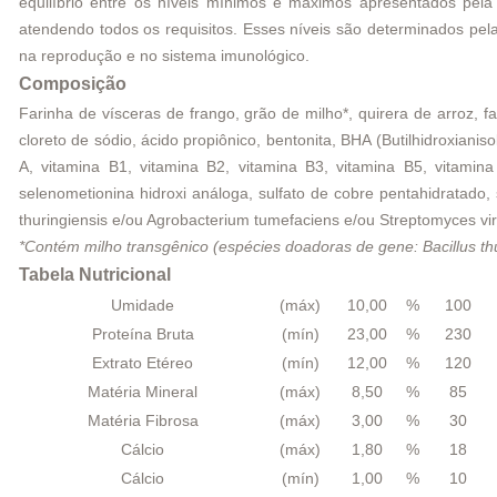
equilíbrio entre os níveis mínimos e máximos apresentados pel
atendendo todos os requisitos. Esses níveis são determinados pe
na reprodução e no sistema imunológico.
Composição
Farinha de vísceras de frango, grão de milho*, quirera de arroz, f
cloreto de sódio, ácido propiônico, bentonita, BHA (Butilhidroxianis
A, vitamina B1, vitamina B2, vitamina B3, vitamina B5, vitamina
selenometionina hidroxi análoga, sulfato de cobre pentahidratado,
thuringiensis e/ou Agrobacterium tumefaciens e/ou Streptomyces v
*Contém milho transgênico (espécies doadoras de gene: Bacillus t
Tabela Nutricional
Umidade
(máx)
10,00
%
100
Proteína Bruta
(mín)
23,00
%
230
Extrato Etéreo
(mín)
12,00
%
120
Matéria Mineral
(máx)
8,50
%
85
Matéria Fibrosa
(máx)
3,00
%
30
Cálcio
(máx)
1,80
%
18
Cálcio
(mín)
1,00
%
10