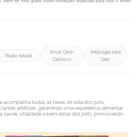
Além de frete grátis sobre condições especiais para todo o Brasil.
Royal Canin
Antipulgas para
Ração natural
Cachorro
Gato
ue acompanha todas as fases de vida dos pets.
antes artificiais, garantindo uma experiência alimentar
 a saúde, vitalidade e bem-estar dos pets, promovendo
imunológico e ajuda a manter o peso adequado, evitando
 escolha ideal para tutores que buscam o melhor em
gevidade do seu pet, desde os primeiros meses até a fase