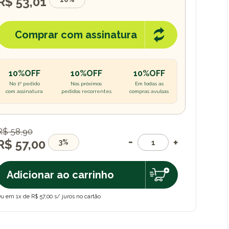
R$ 53,01
Comprar com assinatura
10%OFF
10%OFF
10%OFF
No 1º pedido
Nos próximos
Em todas as
com assinatura
pedidos recorrentes
compras avulsas
R$ 58,90
R$ 57,00
3%
Adicionar ao carrinho
u em 1x de R$ 57,00 s/ juros no cartão