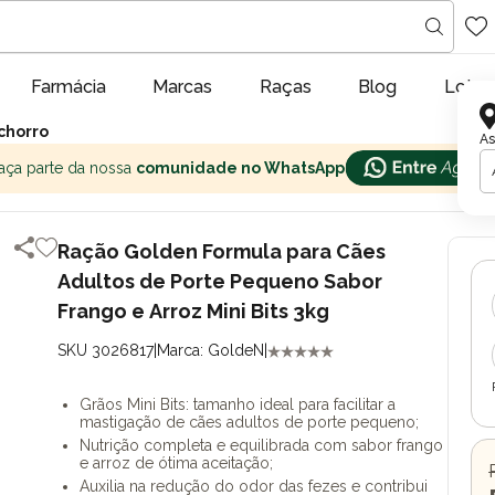
Farmácia
Marcas
Raças
Blog
Lojas
chorro
As
aça parte da nossa
comunidade no WhatsApp
Ração Golden Formula para Cães
Adultos de Porte Pequeno Sabor
Frango e Arroz Mini Bits 3kg
SKU 3026817
|
Marca: GoldeN
|
Grãos Mini Bits: tamanho ideal para facilitar a
mastigação de cães adultos de porte pequeno;
Nutrição completa e equilibrada com sabor frango
e arroz de ótima aceitação;
Auxilia na redução do odor das fezes e contribui