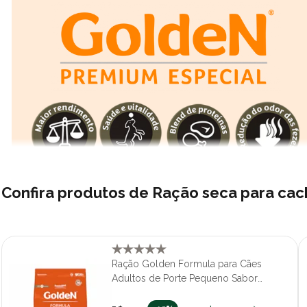
adulta, garantindo bem-estar contínuo e suporte nutriciona
Confira produtos de Ração seca para ca
Ingredientes Premium e Cuidados para 
Articular!
Ração Golden Formula para Cães
Adultos de Porte Pequeno Sabor
A GoldeN Premium Especial se destaca pela sua composiç
variedade de opções desenvolvidas para atender às neces
Frango e Arroz Mini Bits 10,1kg
dos grandes diferenciais é a linha GoldeN Power Training,