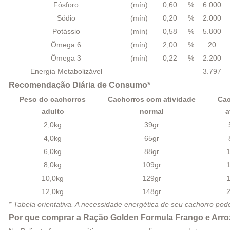
Fósforo
(mín)
0,60
%
6.000
Sódio
(mín)
0,20
%
2.000
Potássio
(mín)
0,58
%
5.800
Ômega 6
(mín)
2,00
%
20
Ômega 3
(mín)
0,22
%
2.200
Energia Metabolizável
3.797
Recomendação Diária de Consumo*
Peso do cachorros
Cachorros com atividade
Cac
adulto
normal
a
2,0kg
39gr
4,0kg
65gr
6,0kg
88gr
8,0kg
109gr
10,0kg
129gr
12,0kg
148gr
* Tabela orientativa. A necessidade energética de seu cachorro pode
Por que comprar a Ração Golden Formula Frango e Arroz 