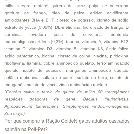
milho integral moído*, quirera de arroz, polpa de beterraba,
gordura de frango, óleo de peixe, aditivo acidificante,
antioxidantes BHA e BHT, cloreto de potássio, cloreto de sódio,
extrato de yucca (0,05%), DL-metionina, hidrolisado de frango, L-
carnitina, levedura seca de cervejaria, bentonita,
mananoligossacarídeos (0,2%), taurina, vitamina A, vitamina B12,
vitamina C, vitamina D3, vitamina E, vitamina K3, ácido fólico,
ácido pantotênico, biotina, cloreto de colina, niacina, piridoxina,
riboflavina, tiamina, cobre aminoácido quelato, ferro aminoácido
quelato, iodeto de potássio, manganês aminoácido quelato,
selênio metionina, sulfato de cobre, sulfato de ferro, sulfato de
manganês, sulfato de zinco, zinco aminoácido quelato.
*Contém milho e farelo de glúten de milho 60 transgênicos
(espécies doadoras de gene: Bacillus thuringiensis,
Agrobacterium tumefaciens, Streptomyces viridochromogenes,
Zea mays).
Por que comprar a Ração GoldeN gatos adultos castrados
salmão na Poli-Pet?