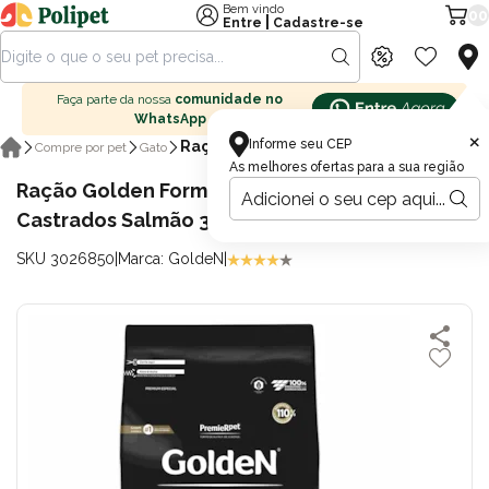
Bem vindo
00
|
Entre
Cadastre-se
Faça parte da nossa
comunidade no
WhatsApp
×
Informe seu CEP
Ração para gatos
Compre por pet
Gato
As melhores ofertas para a sua região
Ração Golden Formula Gatos Adultos
Castrados Salmão 3kg
SKU 3026850
|
Marca: GoldeN
|