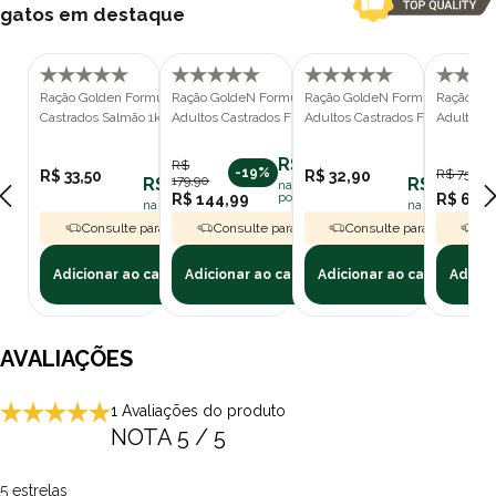
gatos em destaque
Ração Golden Formula Gatos Adultos
Ração GoldeN Formula Gatos
Ração GoldeN Formula Gatos
Ração Go
Castrados Salmão 1kg
Adultos Castrados Frango 10,1 kg
Adultos Castrados Frango 1kg
Adultos C
R$ 144,99
R$
-19%
R$ 75,90
R$ 33,50
R$ 32,90
179,90
R$ 30,15
R$ 29,61
na assinatura
R$ 144,99
polipet
R$ 64,5
na assinatura polipet
na assinatura p
Consulte para Frete Grátis
Consulte para Frete Grátis
Consulte para Frete Grát
Con
Adicionar ao carrinho
Adicionar ao carrinho
Adicionar ao carrinho
Adicio
AVALIAÇÕES
1 Avaliações do produto
NOTA 5 / 5
5 estrelas