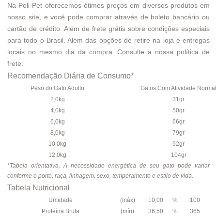
Na Poli-Pet oferecemos ótimos preços em diversos produtos em
nosso site, e você pode comprar através de boleto bancário ou
cartão de crédito. Além de frete grátis sobre condições especiais
para todo o Brasil. Além das opções de retire na loja e entregas
locais no mesmo dia da compra. Consulte a nossa
política de
frete
.
Recomendação Diária de Consumo*
Peso do Gato Adulto
Gatos Com Atividade Normal
2,0kg
31gr
4,0kg
50gr
6,0kg
66gr
8,0kg
79gr
10,0kg
92gr
12,0kg
104gr
*Tabela orientativa. A necessidade energética de seu gato pode variar
conforme o porte, raça, linhagem, sexo, temperamento e estilo de vida
.
Tabela Nutricional
Umidade
(máx)
10,00
%
100
Proteína Bruta
(mín)
36,50
%
365