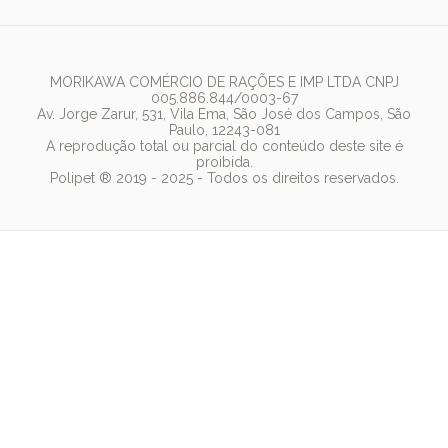
Política de Privacidade
Bebedouro
PremieR
Antipulgas
Trocas e Devoluções
Termos de Uso
Fonte de Água
Golden
Dúvidas Frequentes
Arranhador
Pedigree
MORIKAWA COMÉRCIO DE RAÇÕES E IMP LTDA CNPJ
005.886.844/0003-67
Whiskas
Av. Jorge Zarur, 531, Vila Ema, São José dos Campos, São
Paulo, 12243-081
Dog Chow
A reprodução total ou parcial do conteúdo deste site é
proibida.
Royal Canin
Polipet ® 2019 - 2025 - Todos os direitos reservados.
Guabi Natural