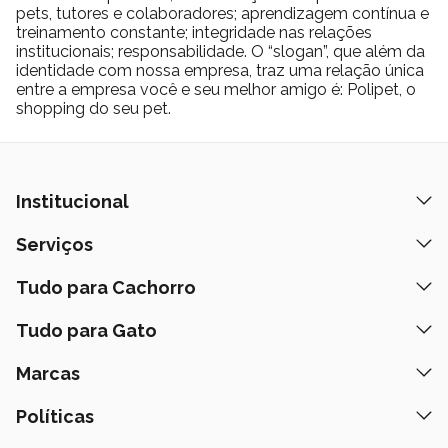
pets, tutores e colaboradores; aprendizagem contínua e
treinamento constante; integridade nas relações
institucionais; responsabilidade. O “slogan”, que além da
identidade com nossa empresa, traz uma relação única
entre a empresa você e seu melhor amigo é: Polipet, o
shopping do seu pet.
Institucional
Quem Somos
Serviços
Nossas Lojas
Banho e Tosa
Tudo para Cachorro
Prazos de Entrega
Retire na Loja
Ração
Tudo para Gato
Fale Conosco
Peça pelo Delivery
Petiscos
Formas de Pagamento
Ração
Marcas
Assinatura Polipet
Tapete Higiênico
Como Comprar
Areia
Hospital Veterinário
Nexgard
Políticas
Coleiras
Lista de Desejos
Caixa de Areia
Clube mais Polipet
Simparic
Comedouros
Regulamentos Promocionais