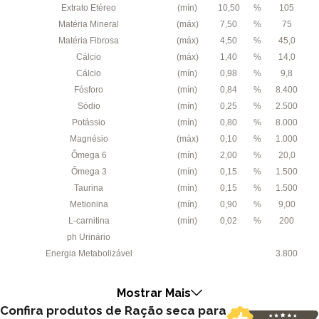
Extrato Etéreo
(mín)
10,50
%
105
Matéria Mineral
(máx)
7,50
%
75
Matéria Fibrosa
(máx)
4,50
%
45,0
Cálcio
(máx)
1,40
%
14,0
Cálcio
(mín)
0,98
%
9,8
Fósforo
(mín)
0,84
%
8.400
Sódio
(mín)
0,25
%
2.500
Potássio
(mín)
0,80
%
8.000
Magnésio
(máx)
0,10
%
1.000
Ômega 6
(mín)
2,00
%
20,0
Ômega 3
(mín)
0,15
%
1.500
Taurina
(mín)
0,15
%
1.500
Metionina
(mín)
0,90
%
9,00
L-carnitina
(mín)
0,02
%
200
ph Urinário
Energia Metabolizável
3.800
Mostrar Mais
Confira produtos de Ração seca para