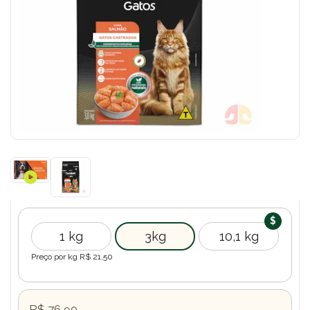
1 kg
3kg
10,1 kg
Preço por kg R$
21,50
R$ 76,90