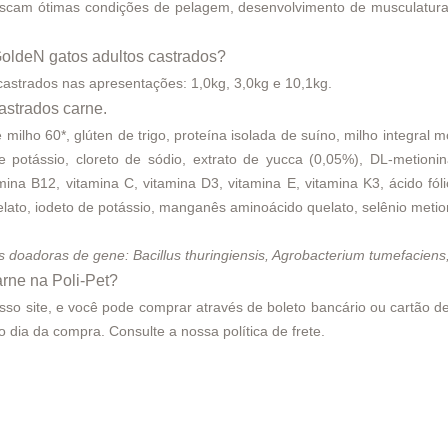
buscam ótimas condições de pelagem, desenvolvimento de musculatura
oldeN gatos adultos castrados?
 castrados nas apresentações:
1,0kg
,
3,0kg
e
10,1kg
.
astrados carne.
 milho 60*, glúten de trigo, proteína isolada de suíno, milho integral 
de potássio, cloreto de sódio, extrato de yucca (0,05%), DL-metionina
na B12, vitamina C, vitamina D3, vitamina E, vitamina K3, ácido fólico
elato, iodeto de potássio, manganês aminoácido quelato, selênio metioni
es doadoras de gene: Bacillus thuringiensis, Agrobacterium tumefacie
rne na Poli-Pet?
o site, e você pode comprar através de boleto bancário ou cartão de c
smo dia da compra. Consulte a nossa
política de frete
.