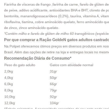
Farinha de vísceras de frango ,farinha de carne, farelo de glúten de
de peixe, aditivo acidificante, antioxidantes BHA e BHT, cloreto de p
bentonita, mananoligossacarídeos (0,2%), taurina, vitamina A, vitamin
riboflavina, tiamina, cobre aminoácido quelato, ferro aminoácido qu
de zinco, zinco aminoácido quelato.
*Contém milho e farelo de glúten de milho 60 transgênicos (espéci
Por que comprar a Ração GoldeN gatos adultos castrado
Na Polipet oferecemos ótimos preços em diversos produtos em nosso 
Brasil. Além das opções de retire na loja e entregas locais no me
Recomendação Diária de Consumo*
Peso do gato adulto
Gatos com atividade normal
2,0kg
31gr
4,0kg
50gr
6,0kg
66gr
8,0kg
79gr
10,0kg
92gr
12,0kg
104gr