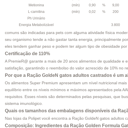
Metionina
(mín)
0,90
%
9,00
L-carnitina
(mín)
0,02
%
200
Ph Urinário
Energia Metabolizável
3.800
comuns são indicadas para pets com alguma atividade física mode
seu organismo tende a não gastar tanta energia, principalmente p
eles tendem ganhar peso e podem ter algum tipo de obesidade por 
Certificação de 110%
A PremieR@ garante a mais de 20 anos alimentos de qualidade e e
satisfação, garantindo o reembolso do valor acrescido de 10% no re
Por que a Ração GoldeN gatos adultos castrados é um 
Os alimentos Super Premium apresentam um nível nutricional mais e
equilíbrio entre os níveis mínimos e máximos apresentados pela AA
requisitos. Esses níveis são determinados pelas pesquisas, que b
sistema imunológico.
Quais os tamanhos das embalagens disponíveis da
Raçã
Nas lojas da Polipet você encontra a Ração GoldeN gatos adultos 
Composição: Ingredientes da
Ração Golden Formula Gat