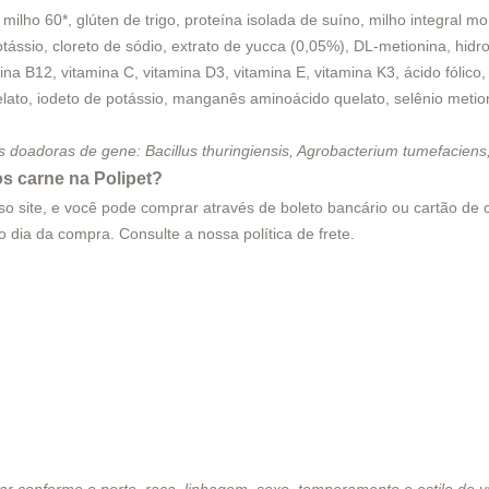
 milho 60*, glúten de trigo, proteína isolada de suíno, milho integral m
otássio, cloreto de sódio, extrato de yucca (0,05%), DL-metionina, hidro
a B12, vitamina C, vitamina D3, vitamina E, vitamina K3, ácido fólico, ác
elato, iodeto de potássio, manganês aminoácido quelato, selênio metioni
es doadoras de gene: Bacillus thuringiensis, Agrobacterium tumefacie
s carne na Polipet?
site, e você pode comprar através de boleto bancário ou cartão de cr
smo dia da compra. Consulte a nossa
política de frete
.