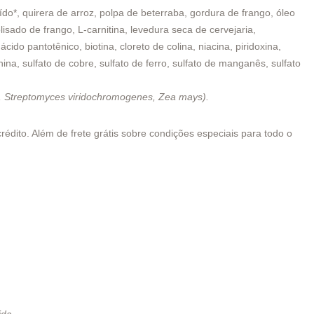
oído*, quirera de arroz, polpa de beterraba, gordura de frango, óleo
lisado de frango, L-carnitina, levedura seca de cervejaria,
ido pantotênico, biotina, cloreto de colina, niacina, piridoxina,
na, sulfato de cobre, sulfato de ferro, sulfato de manganês, sulfato
ns, Streptomyces viridochromogenes, Zea mays).
édito. Além de frete grátis sobre condições especiais para todo o