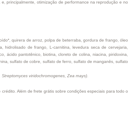
 e, principalmente, otimização de performance na reprodução e no
moído*, quirera de arroz, polpa de beterraba, gordura de frango, óleo
, hidrolisado de frango, L-carnitina, levedura seca de cervejaria,
, ácido pantotênico, biotina, cloreto de colina, niacina, piridoxina,
na, sulfato de cobre, sulfato de ferro, sulfato de manganês, sulfato
ns, Streptomyces viridochromogenes, Zea mays).
rédito. Além de frete grátis sobre condições especiais para todo o