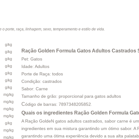
 o porte, raça, linhagem, sexo, temperamento e estilo de vida.
g/kg
Ração Golden Formula Gatos Adultos Castrados 
g/kg
Pet: Gatos
g/kg
g/kg
Idade: Adultos
g/kg
Porte de Raça: todos
g/kg
Condição: castrados
g/kg
Sabor: Carne
mg/kg
Tamanho de grão: proporcional para gatos adultos
mg/kg
C
ódigo de barras: 7897348205852
.
mg/kg
Quais os ingredientes
Ração Golden Formula Gat
mg/kg
A Ração GoldeN gatos adultos castrados, sabor carne é u
g/kg
ingredientes em sua mistura garantindo um ótimo sabor. A
mg/kg
garantindo uma ótima experiência devido a sua alta palatab
mg/kg