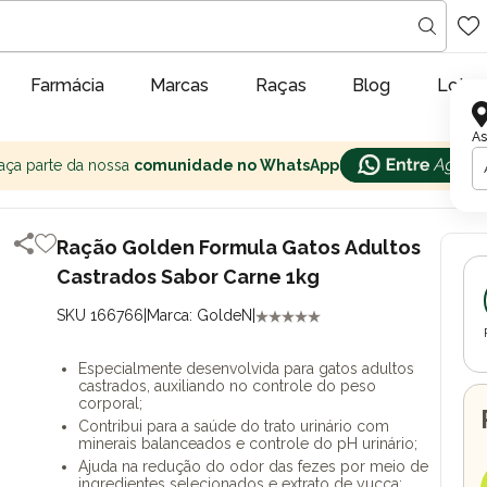
Farmácia
Marcas
Raças
Blog
Lojas
As
aça parte da nossa
comunidade no WhatsApp
Ração Golden Formula Gatos Adultos
Castrados Sabor Carne 1kg
SKU 166766
|
Marca: GoldeN
|
Especialmente desenvolvida para gatos adultos
castrados, auxiliando no controle do peso
corporal;
Contribui para a saúde do trato urinário com
minerais balanceados e controle do pH urinário;
Ajuda na redução do odor das fezes por meio de
ingredientes selecionados e extrato de yucca;