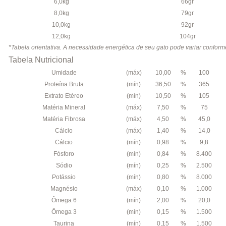
6,0kg
66gr
8,0kg
79gr
10,0kg
92gr
12,0kg
104gr
*Tabela orientativa. A necessidade energética de seu gato pode variar conforme
Tabela Nutricional
Umidade
(máx)
10,00
%
100
Proteína Bruta
(mín)
36,50
%
365
Extrato Etéreo
(mín)
10,50
%
105
Matéria Mineral
(máx)
7,50
%
75
Matéria Fibrosa
(máx)
4,50
%
45,0
Cálcio
(máx)
1,40
%
14,0
Cálcio
(mín)
0,98
%
9,8
Fósforo
(mín)
0,84
%
8.400
Sódio
(mín)
0,25
%
2.500
Potássio
(mín)
0,80
%
8.000
Magnésio
(máx)
0,10
%
1.000
Ômega 6
(mín)
2,00
%
20,0
Ômega 3
(mín)
0,15
%
1.500
Taurina
(mín)
0,15
%
1.500