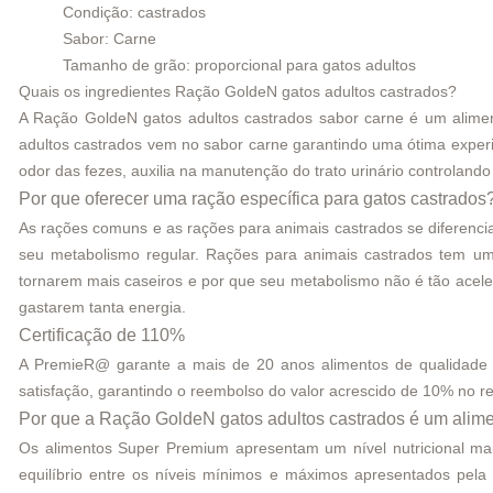
Condição: castrados
Sabor: Carne
Tamanho de grão: proporcional para gatos adultos
Quais os ingredientes Ração GoldeN gatos adultos castrados?
A Ração GoldeN gatos adultos castrados sabor carne é um alime
adultos castrados vem no sabor carne garantindo uma ótima experie
odor das fezes, auxilia na manutenção do trato urinário controland
Por que oferecer uma ração específica para gatos castrados
As rações comuns e as rações para animais castrados se diferenc
seu metabolismo regular. Rações para animais castrados tem um
tornarem mais caseiros e por que seu metabolismo não é tão ace
gastarem tanta energia.
Certificação de 110%
A PremieR@ garante a mais de 20 anos alimentos de qualidade 
satisfação, garantindo o reembolso do valor acrescido de 10% no re
Por que a Ração GoldeN gatos adultos castrados é um alim
Os alimentos Super Premium apresentam um nível nutricional mais
equilíbrio entre os níveis mínimos e máximos apresentados pela