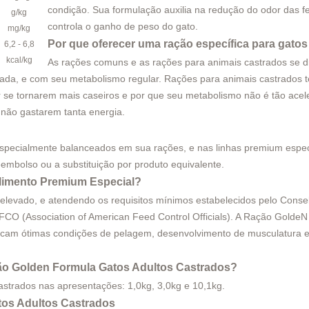
condição. Sua formulação auxilia na redução do odor das fe
g/kg
controla o ganho de peso do gato.
mg/kg
Por que oferecer uma ração específica para gato
6,2 - 6,8
kcal/kg
As rações comuns e as rações para animais castrados se d
rada, e com seu metabolismo regular. Rações para animais castrados
or se tornarem mais caseiros e por que seu metabolismo não é tão a
não gastarem tanta energia.
specialmente balanceados em sua rações, e nas linhas premium especi
embolso ou a substituição por produto equivalente.
alimento Premium Especial?
levado, e atendendo os requisitos mínimos estabelecidos pelo Conselh
FCO (Association of American Feed Control Officials). A Ração GoldeN
uscam ótimas condições de pelagem, desenvolvimento de musculatura e
o Golden Formula Gatos Adultos Castrados
?
castrados nas apresentações:
1,0kg
,
3,0kg
e
10,1kg
.
os Adultos Castrados