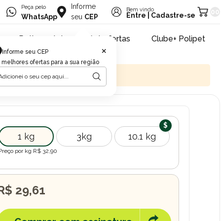
Informe
Peça pelo
Bem vindo
00
Entre
|
Cadastre-se
WhatsApp
seu
CEP
Retire na loja
Pet ofertas
Clube+ Polipet
×
Informe seu CEP
 melhores ofertas para a sua região
1 kg
3kg
10.1 kg
Preço por kg R$
32,90
R$ 29,61