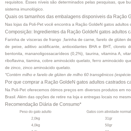
requisitos. Esses níveis são determinados pelas pesquisas, que 
sistema imunológico.
Quais os tamanhos das embalagens disponiveis da Ração G
Nas lojas da Poli-Pet você encontra a Ração GoldeN gatos adultos
Composição: Ingredientes da Ração GoldeN gatos adultos c
Farinha de vísceras de frango ,farinha de carne, farelo de glúten de
de peixe, aditivo acidificante, antioxidantes BHA e BHT, cloreto 
bentonita, mananoligossacarídeos (0,2%), taurina, vitamina A, vitami
riboflavina, tiamina, cobre aminoácido quelato, ferro aminoácido qu
de zinco, zinco aminoácido quelato.
*Contém milho e farelo de glúten de milho 60 transgênicos (espéci
Por que comprar a Ração GoldeN gatos adultos castrados ca
Na Poli-Pet oferecemos ótimos preços em diversos produtos em noss
Brasil. Além das opções de retire na loja e entregas locais no me
Recomendação Diária de Consumo*
Peso do gato adulto
Gatos com atividade normal
2,0kg
31gr
4,0kg
50gr