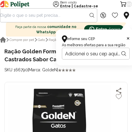
Bem vindo
00
|
Entre
Cadastre-se
Faça parte da nossa
comunidade no
WhatsApp
×
Informe seu CEP
Ração seca para gatos
Compre por pet
Gato
Ração para gatos
As melhores ofertas para a sua região
Ração Golden Formula Gatos Adultos
Castrados Sabor Carne 10,1kg
SKU 166790
|
Marca: GoldeN
|