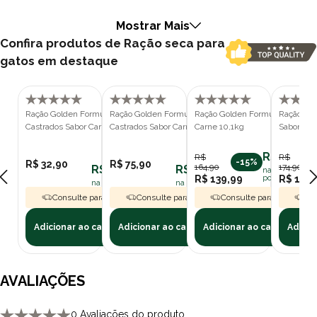
Mostrar Mais
Confira produtos de Ração seca para
gatos em destaque
Ração Golden Formula Gatos Adultos
Ração Golden Formula Gatos Adultos
Ração Golden Formula Gatos Ad
Ração Gol
Castrados Sabor Carne 1kg
Castrados Sabor Carne 3kg
Carne 10,1kg
Sabor Car
R$ 139,99
R$
R$
-15%
R$ 32,90
R$ 75,90
164,90
174,90
R$ 29,61
R$ 68,31
na assinatura
R$ 139,99
polipet
R$ 148,
na assinatura polipet
na assinatura polipet
Consulte para Frete Grátis
Consulte para Frete Grátis
Consulte para Frete Grát
Con
Adicionar ao carrinho
Adicionar ao carrinho
Adicionar ao carrinho
Adicio
AVALIAÇÕES
0 Avaliações do produto