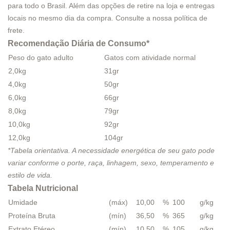
para todo o Brasil. Além das opções de retire na loja e entregas
locais no mesmo dia da compra. Consulte a nossa
política de
frete
.
Recomendação Diária de Consumo*
Peso do gato adulto
Gatos com atividade normal
2,0kg
31gr
4,0kg
50gr
6,0kg
66gr
8,0kg
79gr
10,0kg
92gr
12,0kg
104gr
*Tabela orientativa. A necessidade energética de seu gato pode
variar conforme o porte, raça, linhagem, sexo, temperamento e
estilo de vida.
Tabela Nutricional
Umidade
(máx)
10,00
%
100
g/kg
Proteína Bruta
(mín)
36,50
%
365
g/kg
Extrato Etéreo
(mín)
10,50
%
105
g/kg