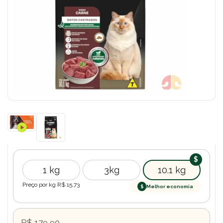
1 kg
3kg
10.1 kg
Preço por kg R$
15,73
$
Melhor economia
R$ 179,90