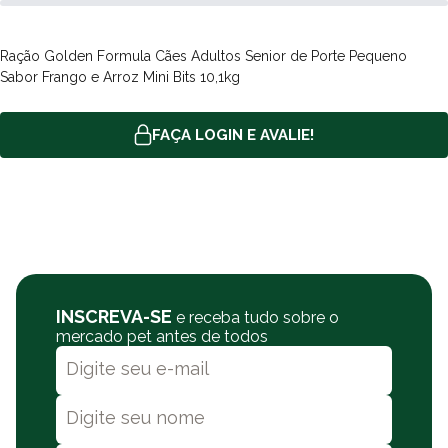
As rações garantem ao seu pet a nutrição e vitaminas que o
organismo dele necessita, mas ao decorrer do envelhecimento
Ração Golden Formula Cães Adultos Senior de Porte Pequeno
dele a sua necessidade energética e nutricional se modifica, não
Sabor Frango e Arroz Mini Bits 10,1kg
necessitando de certos nutrientes e vitaminas, e até
apresentando dificuldades em absorver nutrientes necessários
FAÇA LOGIN E AVALIE!
nessa fase. As rações sênior vão prover ao pet uma dose
adequada das vitaminas que eles mais necessitam e reduzir
vitaminas que acabam por serem prejudiciais nas porções que
eles consumiam antes, além de uma quantidade melhor de fibras
digestivas para facilitar a absorção dos nutrientes e
funcionamento do aparelho digestivo.
Composição
Farinha de vísceras de frango, proteína isolada de suíno, milho
INSCREVA-SE
e receba tudo sobre o
mercado pet antes de todos
integral moído*, quirera de arroz, polpa de beterraba, farelo de
arroz desengordurado, fibra de cana-de-açúcar, gordura de
frango, semente de linhaça, hidrolisado de suíno e frango, ácido
propiônico, antioxidantes BHA e BHT, cloreto de potássio, cloreto
de sódio, extrato de yucca (0,04%), hexametafosfato de sódio