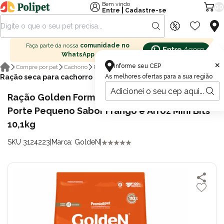
Bem vindo
00
|
Entre
Cadastre-se
Faça parte da nossa
comunidade no
WhatsApp
×
Informe seu CEP
Compre por pet
Cachorro
Ração para cachorro
Ração seca para cachorro
As melhores ofertas para a sua região
Ração Golden Formula Cães Adultos Senior de
Porte Pequeno Sabor Frango e Arroz Mini Bits
10,1kg
SKU 3124223
|
Marca: GoldeN
|