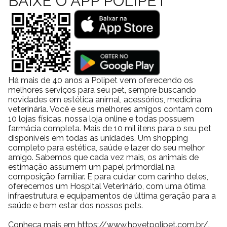
BAIXE O APP POLIPET
Energia Metabolizável
3.705
kcal/kg
Por que comprar a
Ração Golden Formula Cães
Adultos Senior de Porte Pequeno Sabor Frango e
Arroz Mini Bits
na Polipet?
Na Polipet oferecemos ótimos preços em diversos produtos em
nosso site, e você pode comprar por boleto bancário ou cartão de
Há mais de 40 anos a Polipet vem oferecendo os
melhores serviços para seu pet, sempre buscando
crédito. Além de frete grátis sobre condições especiais para todo
novidades em estética animal, acessórios, medicina
o Brasil. Além das opções de retire na loja e entregas locais no
veterinária. Você e seus melhores amigos contam com
mesmo dia da compra. Consulte a nossa
política de frete
.
10 lojas físicas, nossa loja online e todas possuem
farmácia completa. Mais de 10 mil itens para o seu pet
disponíveis em todas as unidades. Um shopping
completo para estética, saúde e lazer do seu melhor
Pesquisas relacionadas a produtos
amigo. Sabemos que cada vez mais, os animais de
estimação assumem um papel primordial na
para cachorro
composição familiar. E para cuidar com carinho deles,
oferecemos um Hospital Veterinário, com uma ótima
infraestrutura e equipamentos de última geração para a
saúde e bem estar dos nossos pets.
Ração
Petisco para
Premier
Nexgard
Conheça mais em https://www.hovetpolipet.com.br/.
Cachorro