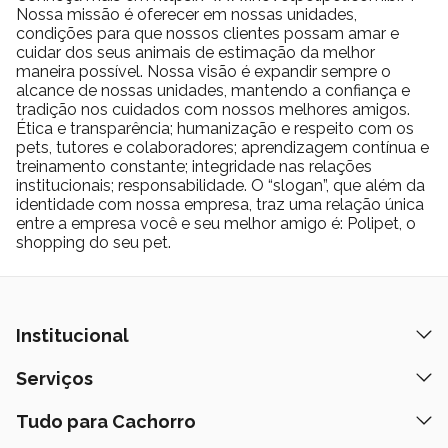
pequena
Nossa missão é oferecer em nossas unidades,
condições para que nossos clientes possam amar e
Antipulgas
cuidar dos seus animais de estimação da melhor
Royal
Ração
maneira possível. Nossa visão é expandir sempre o
Pedigree
para
Canin
natural
alcance de nossas unidades, mantendo a confiança e
Cachorro
tradição nos cuidados com nossos melhores amigos.
Ética e transparência; humanização e respeito com os
Royal Canin Cachorro
Antipulgas para Gato
pets, tutores e colaboradores; aprendizagem contínua e
treinamento constante; integridade nas relações
institucionais; responsabilidade. O “slogan”, que além da
identidade com nossa empresa, traz uma relação única
entre a empresa você e seu melhor amigo é: Polipet, o
GoldeN Premium Especial: A Nutrição
shopping do seu pet.
Completa que Seu Pet Merece!
A linha GoldeN Premium Especial é referência em
Institucional
nutrição para cães, oferecendo uma dieta completa e
balanceada que acompanha todas as fases de vida dos
pets. Desenvolvida pela PremieR Pet, essa linha é
Quem Somos
Serviços
formulada com ingredientes de alta qualidade, livres de
Mostrar Mais
Nossas Lojas
corantes e aromatizantes artificiais, garantindo uma
Mostrar Mais
Banho e Tosa
Tudo para Cachorro
experiência alimentar mais natural e saudável para o
Prazos de Entrega