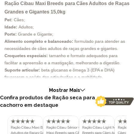
Ração Cibau Maxi Breeds para Cães Adultos de Raças
Grandes e Gigantes 15,0kg
Pet:
Cães;
Idade:
Adultos;
Porte:
Grande e Gigante;
Alimento completo e balanceado:
formulado para atender as
necessidades de cães adultos de raças grandes e gigantes.
Croquetes especiais:
tamanho e formato adequados para
facilitar a apreensão e a mastigação, melhorando a digestão.
Suporte articular:
beta glucanas e ômega 3 (EPA e DHA)
favorecem a saúde das articulações e a mobilidade.
Alta biodisponibilidade:
minerais orgânicos otimizam a
Mostrar Mais
absorção, garantindo mais saúde e vitalidade.
Confira produtos de Ração seca para
Apresentação:
disponível em embalagens de 15kg e 25kg;
cachorro em destaque
Código de barras:
7898938047173.
A Ração Cibau para Cães Adultos de Raças Grandes e Gigantes
é formulada para atender as necessidades específicas desses
animais, garantindo saúde, vitalidade e bem-estar. Este alimento
Ração Cibau Maxi Breeds Para Cães
Ração Cibau Sênior 6+ Medium e
Ração Cibau Light Medium e M
Ração Ci
Adultos de Raças Grandes e
Maxi Breeds para Cães de Raças
Breeds para Cães Adultos 12kg
Cães Adul