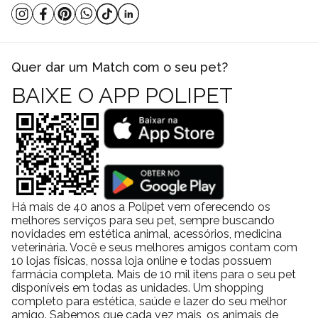
DHA
(min)
450
mg/kg
EPA
(min)
350
mg/kg
E. Metabolizavel
3.730
Kcal/kg
Por que comprar a
Ração Cibau Maxi Breeds para
Quer dar um Match com o seu pet?
Cães Adultos de Raças Grandes
na Polipet?
BAIXE O APP POLIPET
Na Polipet oferecemos ótimos preços em diversos produtos em
nosso site, e você pode comprar através de PIX, boleto bancário
ou cartão de crédito. Além de frete grátis sobre condições
especiais para todo o Brasil. Além das opções de retire na loja e
entregas locais no mesmo dia da compra. Consulte a
nossa política de frete.
Há mais de 40 anos a Polipet vem oferecendo os
melhores serviços para seu pet, sempre buscando
novidades em estética animal, acessórios, medicina
veterinária. Você e seus melhores amigos contam com
10 lojas físicas, nossa loja online e todas possuem
farmácia completa. Mais de 10 mil itens para o seu pet
disponíveis em todas as unidades. Um shopping
completo para estética, saúde e lazer do seu melhor
amigo. Sabemos que cada vez mais, os animais de