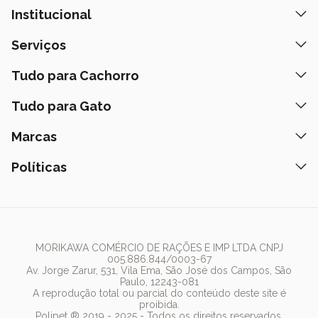
Institucional
Quem Somos
Serviços
Nossas Lojas
Banho e Tosa
Tudo para Cachorro
Prazos de Entrega
Retire na Loja
Ração
Tudo para Gato
Fale Conosco
Peça pelo Delivery
Petiscos
Formas de Pagamento
Ração
Marcas
Assinatura Polipet
Tapete Higiênico
Como Comprar
Areia
Hospital Veterinário
Nexgard
Políticas
Coleiras
Lista de Desejos
Caixa de Areia
Clube mais Polipet
Simparic
Comedouros
Regulamentos Promocionais
Política de Privacidade
Bebedouro
PremieR
Antipulgas
Trocas e Devoluções
Termos de Uso
Fonte de Água
Golden
Dúvidas Frequentes
Arranhador
Pedigree
MORIKAWA COMÉRCIO DE RAÇÕES E IMP LTDA CNPJ
005.886.844/0003-67
Whiskas
Av. Jorge Zarur, 531, Vila Ema, São José dos Campos, São
Paulo, 12243-081
Dog Chow
A reprodução total ou parcial do conteúdo deste site é
proibida.
Royal Canin
Polipet ® 2019 - 2025 - Todos os direitos reservados.