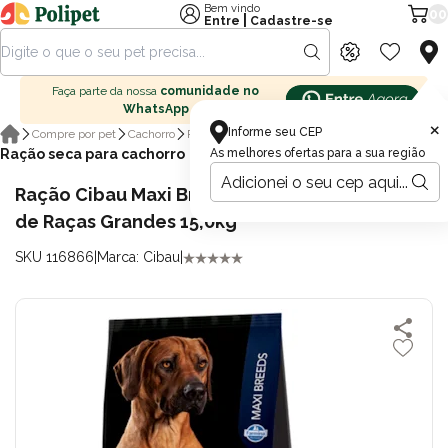
Bem vindo
00
|
Entre
Cadastre-se
Faça parte da nossa
comunidade no
WhatsApp
×
Informe seu CEP
Compre por pet
Cachorro
Ração para cachorro
Ração seca para cachorro
As melhores ofertas para a sua região
Ração Cibau Maxi Breeds para Cães Adultos
de Raças Grandes 15,0kg
SKU 116866
|
Marca: Cibau
|