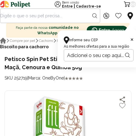
Bem vindo
00
|
Entre
Cadastre-se
Faça parte da nossa
comunidade no
WhatsApp
×
Informe seu CEP
Compre por pet
Cachorro
Petisco para cachorro
Biscoito para cachorro
As melhores ofertas para a sua região
Petisco Spin Pet Stick Fit para Cães Sabor
Maçã, Cenoura e Quinoa 50g
SKU 252719
|
Marca: OneByOne
|