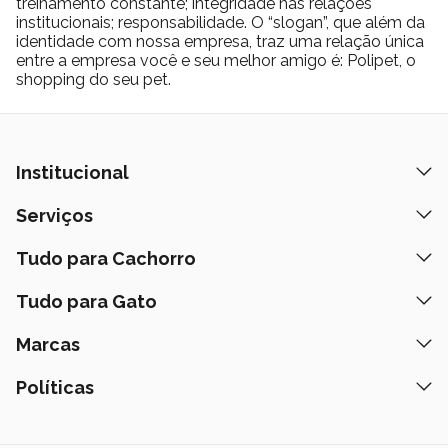
treinamento constante; integridade nas relações
institucionais; responsabilidade. O “slogan”, que além da
identidade com nossa empresa, traz uma relação única
entre a empresa você e seu melhor amigo é: Polipet, o
shopping do seu pet.
Institucional
Quem Somos
Serviços
Nossas Lojas
Banho e Tosa
Tudo para Cachorro
Prazos de Entrega
Retire na Loja
Ração
Tudo para Gato
Fale Conosco
Peça pelo Delivery
Petiscos
Formas de Pagamento
Ração
Marcas
Assinatura Polipet
Tapete Higiênico
Como Comprar
Areia
Hospital Veterinário
Nexgard
Políticas
Coleiras
Lista de Desejos
Caixa de Areia
Clube mais Polipet
Simparic
Comedouros
Regulamentos Promocionais
Política de Privacidade
Bebedouro
PremieR
Antipulgas
Trocas e Devoluções