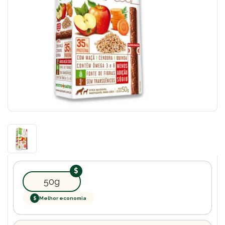
50g
$
Melhor economia