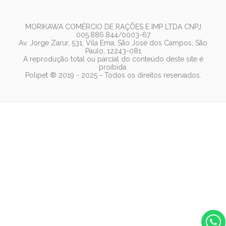
Termos de Uso
Fonte de Água
Golden
Dúvidas Frequentes
Arranhador
Pedigree
MORIKAWA COMÉRCIO DE RAÇÕES E IMP LTDA CNPJ
005.886.844/0003-67
Whiskas
Av. Jorge Zarur, 531, Vila Ema, São José dos Campos, São
Paulo, 12243-081
Dog Chow
A reprodução total ou parcial do conteúdo deste site é
proibida.
Royal Canin
Polipet ® 2019 - 2025 - Todos os direitos reservados.
Guabi Natural