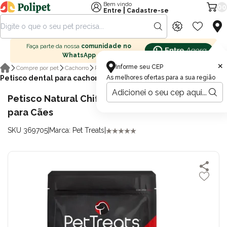
Bem vindo
00
|
Entre
Cadastre-se
Faça parte da nossa
comunidade no
WhatsApp
×
Informe seu CEP
Compre por pet
Cachorro
Petisco para cachorro
Petisco dental para cachorro
As melhores ofertas para a sua região
Petisco Natural Chifre Bovino Pet Treats 2UN
para Cães
SKU 369705
|
Marca: Pet Treats
|