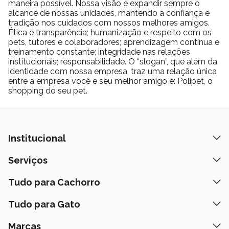
maneira possível. Nossa visão é expandir sempre o
alcance de nossas unidades, mantendo a confiança e
tradição nos cuidados com nossos melhores amigos.
Ética e transparência; humanização e respeito com os
pets, tutores e colaboradores; aprendizagem contínua e
treinamento constante; integridade nas relações
institucionais; responsabilidade. O “slogan”, que além da
identidade com nossa empresa, traz uma relação única
entre a empresa você e seu melhor amigo é: Polipet, o
shopping do seu pet.
Institucional
Quem Somos
Serviços
Nossas Lojas
Banho e Tosa
Tudo para Cachorro
Prazos de Entrega
Retire na Loja
Ração
Tudo para Gato
Fale Conosco
Peça pelo Delivery
Petiscos
Formas de Pagamento
Ração
Marcas
Assinatura Polipet