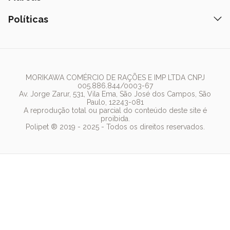
Tapete Higiênico
Como Comprar
Areia
Hospital Veterinário
Nexgard
Políticas
Coleiras
Lista de Desejos
Caixa de Areia
Clube mais Polipet
Simparic
Comedouros
Regulamentos Promocionais
Política de Privacidade
Bebedouro
PremieR
Antipulgas
Trocas e Devoluções
Termos de Uso
Fonte de Água
Golden
Dúvidas Frequentes
Arranhador
Pedigree
MORIKAWA COMÉRCIO DE RAÇÕES E IMP LTDA CNPJ
005.886.844/0003-67
Whiskas
Av. Jorge Zarur, 531, Vila Ema, São José dos Campos, São
Paulo, 12243-081
Dog Chow
A reprodução total ou parcial do conteúdo deste site é
proibida.
Royal Canin
Polipet ® 2019 - 2025 - Todos os direitos reservados.
Guabi Natural