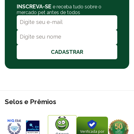
INSCREVA-SE
e receba tudo sobre o
Miniatura (até 5kg)
1 unidade
mercado pet antes de todos
Pequeno (5kg a 10kg)
2 unidades
Médio (10kg a 20kg)
3 unidades
Grande (acima de 20kg)
4 unidades
Por que comprar o Palito Bilisko Select Stick Master na
Polipet?
CADASTRAR
Na Polipet oferecemos ótimos preços em diversos produtos em
nosso site, e você pode comprar por meio de PIX, boleto
bancário ou cartão de crédito. Além de frete grátis sobre
condições especiais para todo o Brasil. A Polipet oferece também
a opção de retire na loja e entregas no mesmo dia. Consulte a
nossa política de frete.
Selos e Prêmios
Verificada por