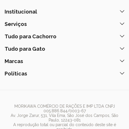
Institucional
Quem Somos
Serviços
Nossas Lojas
Banho e Tosa
Tudo para Cachorro
Prazos de Entrega
Retire na Loja
Ração
Tudo para Gato
Fale Conosco
Peça pelo Delivery
Petiscos
Formas de Pagamento
Ração
Marcas
Assinatura Polipet
Tapete Higiênico
Como Comprar
Areia
Hospital Veterinário
Nexgard
Políticas
Coleiras
Lista de Desejos
Caixa de Areia
Clube mais Polipet
Simparic
Comedouros
Regulamentos Promocionais
Política de Privacidade
Bebedouro
PremieR
Antipulgas
Trocas e Devoluções
Termos de Uso
Fonte de Água
Golden
Dúvidas Frequentes
Arranhador
Pedigree
MORIKAWA COMÉRCIO DE RAÇÕES E IMP LTDA CNPJ
005.886.844/0003-67
Whiskas
Av. Jorge Zarur, 531, Vila Ema, São José dos Campos, São
Paulo, 12243-081
Dog Chow
A reprodução total ou parcial do conteúdo deste site é