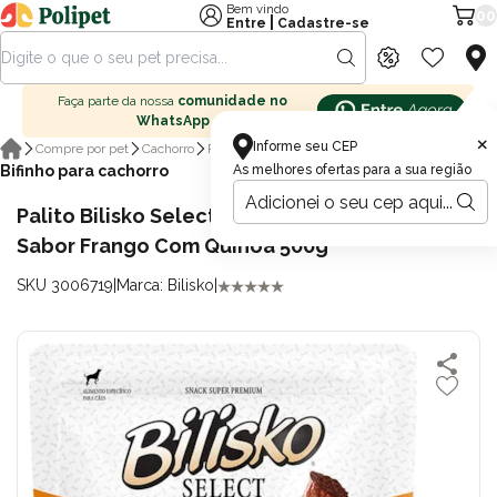
Bem vindo
00
|
Entre
Cadastre-se
Faça parte da nossa
comunidade no
WhatsApp
×
Informe seu CEP
Compre por pet
Cachorro
Petisco para cachorro
Bifinho para cachorro
As melhores ofertas para a sua região
Palito Bilisko Select Stick Master Para Cães
Sabor Frango Com Quinoa 500g
SKU 3006719
|
Marca: Bilisko
|