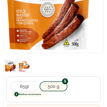
65gr
500 g
$
Melhor economia