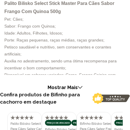
Palito Bilisko Select Stick Master Para Cães Sabor
Frango Com Quinoa 500g
Pet: Cães;
Sabor: Frango com Quinoa;
Idade: Adultos, Filhotes, Idosos;
Porte: Raças pequenas, raças médias, raças grandes;
Petisco saudável e nutritivo, sem conservantes e corantes
artificiais;
Auxilia no adestramento, sendo uma ótima recompensa para
incentivar o bom comportamento;
Disponível em sabores variados: Carne, Frango Caipira com
Quinoa e Maçã e Cenoura;
Mostrar Mais
Pode ser utilizado como demonstração de afeto e recompensa no
Confira produtos de Bifinho para
dia a dia;
cachorro em destaque
Apresentação: disponível em embalagem de 65g e 500g;
Código de barras: 7896447102536
.
O Palito Bilisko Select para cães é o petisco ideal para quem
busca uma opção saudável e nutritiva para recompensar seu pet.
PREÇO DE ATACADO
PREÇO DE ATACADO
PREÇO DE 
Palito Bilisko Select Stick Master
Bifinho Bilisko Select Beef Mast
Para Cães Sabor Carne 500g
Para Cães Sabor Frango Com Qu
Bifinho Bilisko Select Beef Master
Palito Bil