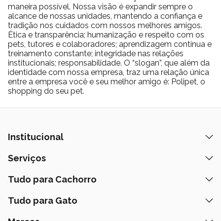
maneira possível. Nossa visão é expandir sempre o
alcance de nossas unidades, mantendo a confiança e
tradição nos cuidados com nossos melhores amigos.
Ética e transparência; humanização e respeito com os
pets, tutores e colaboradores; aprendizagem contínua e
treinamento constante; integridade nas relações
institucionais; responsabilidade. O “slogan”, que além da
identidade com nossa empresa, traz uma relação única
entre a empresa você e seu melhor amigo é: Polipet, o
shopping do seu pet.
Institucional
Quem Somos
Serviços
Nossas Lojas
Banho e Tosa
Tudo para Cachorro
Prazos de Entrega
Retire na Loja
Ração
Tudo para Gato
Fale Conosco
Peça pelo Delivery
Petiscos
Formas de Pagamento