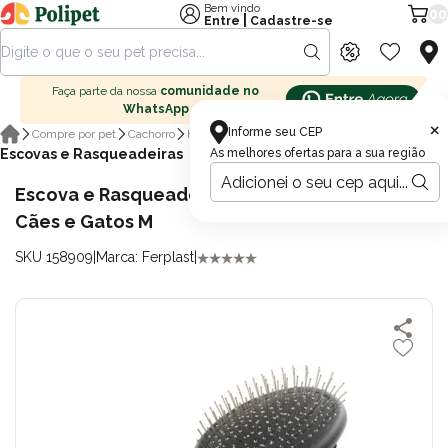
Bem vindo
00
|
Entre
Cadastre-se
Faça parte da nossa
comunidade no
WhatsApp
×
Informe seu CEP
Compre por pet
Cachorro
Higiene para cachorro
Escovas e Rasqueadeiras
As melhores ofertas para a sua região
Escova e Rasqueadeira Dupla Ferplast para
Cães e Gatos M
SKU 158909
|
Marca: Ferplast
|