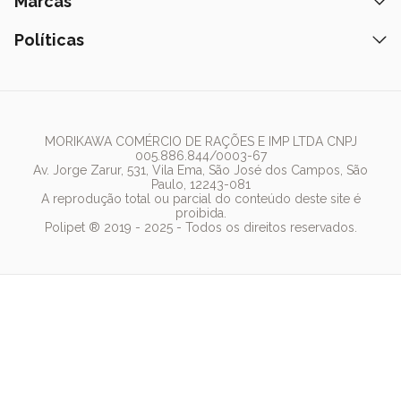
Ração
Marcas
Assinatura Polipet
Tapete Higiênico
Como Comprar
Areia
Hospital Veterinário
Nexgard
Políticas
Coleiras
Lista de Desejos
Caixa de Areia
Clube mais Polipet
Simparic
Comedouros
Regulamentos Promocionais
Política de Privacidade
Bebedouro
PremieR
Antipulgas
Trocas e Devoluções
Termos de Uso
Fonte de Água
Golden
Dúvidas Frequentes
Arranhador
Pedigree
MORIKAWA COMÉRCIO DE RAÇÕES E IMP LTDA CNPJ
005.886.844/0003-67
Whiskas
Av. Jorge Zarur, 531, Vila Ema, São José dos Campos, São
Paulo, 12243-081
Dog Chow
A reprodução total ou parcial do conteúdo deste site é
proibida.
Royal Canin
Polipet ® 2019 - 2025 - Todos os direitos reservados.
Guabi Natural