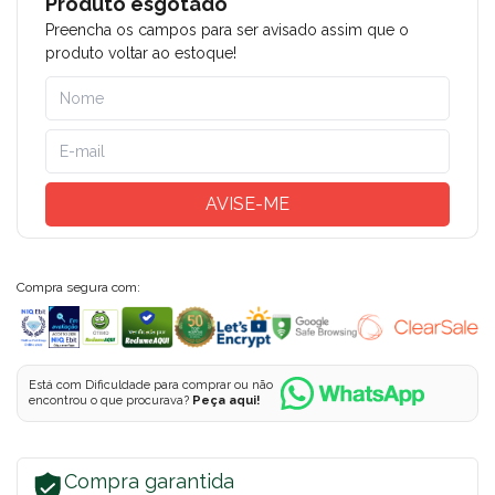
Produto esgotado
Preencha os campos para ser avisado assim que o
produto voltar ao estoque!
AVISE-ME
Compra segura com:
Está com Dificuldade para comprar ou não
encontrou o que procurava?
Peça aqui!
Compra garantida