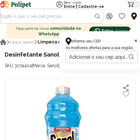
Bem vindo
00
|
Entre
Cadastre-se
Faça parte da nossa
comunidade no
WhatsApp
×
Informe seu CEP
Limpeza de Ambiente
Casa e Jardim
As melhores ofertas para a sua região
Desinfetante Sanol Ocean 2 litros
SKU 3074404
|
Marca: Sanol
|