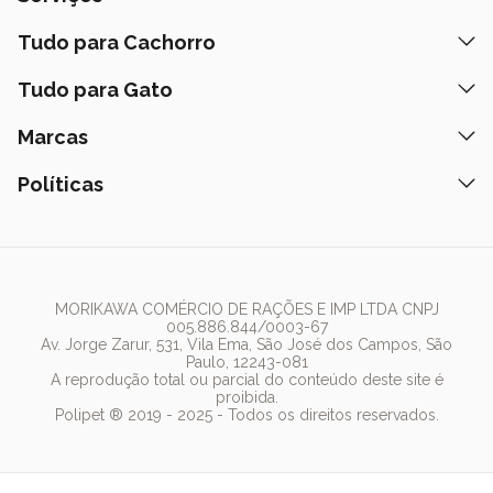
Nossas Lojas
Banho e Tosa
Tudo para Cachorro
Prazos de Entrega
Retire na Loja
Ração
Tudo para Gato
Fale Conosco
Peça pelo Delivery
Petiscos
Formas de Pagamento
Ração
Marcas
Assinatura Polipet
Tapete Higiênico
Como Comprar
Areia
Hospital Veterinário
Nexgard
Políticas
Coleiras
Lista de Desejos
Caixa de Areia
Clube mais Polipet
Simparic
Comedouros
Regulamentos Promocionais
Política de Privacidade
Bebedouro
PremieR
Antipulgas
Trocas e Devoluções
Termos de Uso
Fonte de Água
Golden
Dúvidas Frequentes
Arranhador
Pedigree
MORIKAWA COMÉRCIO DE RAÇÕES E IMP LTDA CNPJ
005.886.844/0003-67
Whiskas
Av. Jorge Zarur, 531, Vila Ema, São José dos Campos, São
Paulo, 12243-081
Dog Chow
A reprodução total ou parcial do conteúdo deste site é
proibida.
Royal Canin
Polipet ® 2019 - 2025 - Todos os direitos reservados.
Guabi Natural