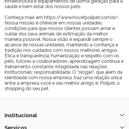
infraestrutura e equipamentos de última geração para a
saúde e bem estar dos nossos pets.
Conheça mais em https://www.hovetpolipet.com.br/.
Nossa missão é oferecer em nossas unidades,
condições para que nossos clientes possam amar e
cuidar dos seus animais de estimação da melhor
maneira possível. Nossa visão é expandir sempre o
alcance de nossas unidades, mantendo a confiança e
tradição nos cuidados com nossos melhores amigos.
Ética e transparência; humanização e respeito com os
pets, tutores e colaboradores; aprendizagem contínua e
treinamento constante; integridade nas relações
institucionais; responsabilidade. O “slogan”, que além da
identidade com nossa empresa, traz uma relação única
entre a empresa você e seu melhor amigo é: Polipet, o
shopping do seu pet.
Institucional
Quem Somos
Serviços