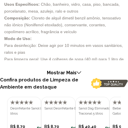
Usos Específicos:
Chão, banheiro, vidro, casa, piso, bancada,
porcelanato, mesa, azulejo, ralo e outros
Composição:
Cloreto de alquil dimetil benzil amônio, tensoativo
não iônico (Nonilfenol etoxilado), conservante, corantes,
copolímero acrílico, fragrância e veículo
Modo de Uso:
Para desinfecção: Deixe agir por 10 minutos em vasos sanitários,
ralos e pias
Para limpeza geral: Use 4 colheres de sopa (40 ml) para 1 litro de
água
Mostrar Mais
Benefícios:
Ação bactericida e germicida, desodorizante,
Confira produtos de Limpeza de
elevado poder de limpeza e perfume duradouro
Ambiente em destaque
Recomendações:
Não utilizar para desinfecção de alimentos,
não misturar com outros produtos, ler as instruções antes do uso
O Desinfetante Sanol Ocean 2 litros é uma escolha eficaz e
Desinfetante Sanol Lavanda com 2
Sanol Desinfetante Eucalipto 2 litros
Sanol Dog Eliminador de Odores
Bebedouro
versátil para manter seu ambiente limpo e com um aroma
litros
Tracional 5 litros
Gatos Azul
agradável. Com uma fórmula poderosa, este desinfetante é ideal
para diversos usos, como limpeza de chão, banheiro, vidro, casa,
R$ 8,70
R$ 8,70
R$ 40,40
R$ 99,