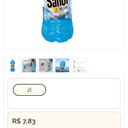
2l
R$ 7,83