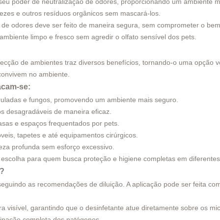
r seu poder de neutralização de odores, proporcionando um ambiente m
fezes e outros resíduos orgânicos sem mascará-los.
le de odores deve ser feito de maneira segura, sem comprometer o bem-
biente limpo e fresco sem agredir o olfato sensível dos pets.
fecção de ambientes traz diversos benefícios, tornando-o uma opção 
convivem no ambiente.
tacam-se:
poruladas e fungos, promovendo um ambiente mais seguro.
os desagradáveis de maneira eficaz.
 casas e espaços frequentados por pets.
veis, tapetes e até equipamentos cirúrgicos.
impeza profunda sem esforço excessivo.
e escolha para quem busca proteção e higiene completas em diferente
a?
lo seguindo as recomendações de diluição. A aplicação pode ser feita c
a visível, garantindo que o desinfetante atue diretamente sobre os m
iminação completa dos patógenos.