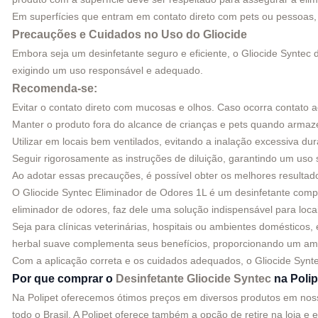
Em superfícies que entram em contato direto com pets ou pessoas,
Precauções e Cuidados no Uso do Gliocide
Embora seja um desinfetante seguro e eficiente, o Gliocide Syntec 
exigindo um uso responsável e adequado.
Recomenda-se:
Evitar o contato direto com mucosas e olhos. Caso ocorra contato 
Manter o produto fora do alcance de crianças e pets quando arma
Utilizar em locais bem ventilados, evitando a inalação excessiva dur
Seguir rigorosamente as instruções de diluição, garantindo um uso 
Ao adotar essas precauções, é possível obter os melhores result
O Gliocide Syntec Eliminador de Odores 1L é um desinfetante compl
eliminador de odores, faz dele uma solução indispensável para loc
Seja para clínicas veterinárias, hospitais ou ambientes domésticos,
herbal suave complementa seus benefícios, proporcionando um ambi
Com a aplicação correta e os cuidados adequados, o Gliocide Synte
Por que comprar o
Desinfetante Gliocide Syntec
na Polip
Na Polipet oferecemos ótimos preços em diversos produtos em nosso 
todo o Brasil. A Polipet oferece também a opção de retire na loja e 