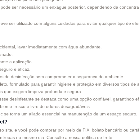
 pode ser necessário um enxágue posterior, dependendo da concentraç
deve ser utilizado com alguns cuidados para evitar qualquer tipo de e
acidental, lavar imediatamente com água abundante.
zenado.
ante a aplicação.
seguro e eficaz.
ados de desinfecção sem comprometer a segurança do ambiente.
eto, formulado para garantir higiene e proteção em diversos tipos de 
ais que exigem limpeza profunda e segura.
 esse desinfetante se destaca como uma opção confiável, garantindo efi
ente fresco e livre de odores desagradáveis.
c se torna um aliado essencial na manutenção de um espaço seguro, l
et?
site, e você pode comprar por meio de PIX, boleto bancário ou cartão
entregas no mesmo dia. Consulte a nossa política de frete.