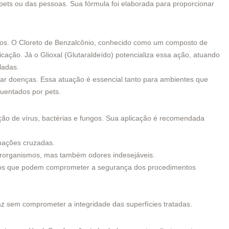
pets ou das pessoas. Sua fórmula foi elaborada para proporcionar
ivos. O Cloreto de Benzalcônio, conhecido como um composto de
ação. Já o Glioxal (Glutaraldeído) potencializa essa ação, atuando
ladas.
ar doenças. Essa atuação é essencial tanto para ambientes que
quentados por pets.
nação de vírus, bactérias e fungos. Sua aplicação é recomendada
inações cruzadas.
icrorganismos, mas também odores indesejáveis.
nismos que podem comprometer a segurança dos procedimentos
az sem comprometer a integridade das superfícies tratadas.