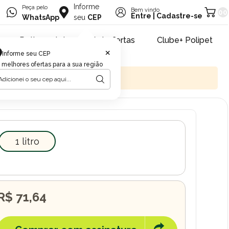
Informe
Peça pelo
Bem vindo
00
Entre
|
Cadastre-se
WhatsApp
seu
CEP
Retire na loja
Pet ofertas
Clube+ Polipet
×
Informe seu CEP
 melhores ofertas para a sua região
1 litro
R$ 71,64