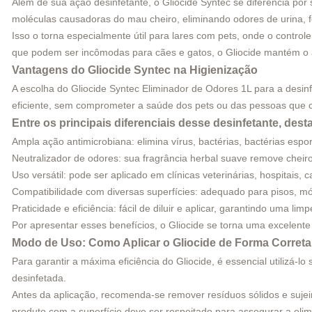
Além de sua ação desinfetante, o Gliocide Syntec se diferencia po
moléculas causadoras do mau cheiro, eliminando odores de urina, 
Isso o torna especialmente útil para lares com pets, onde o contro
que podem ser incômodas para cães e gatos, o Gliocide mantém o am
Vantagens do Gliocide Syntec na Higienização
A escolha do Gliocide Syntec Eliminador de Odores 1L para a desin
eficiente, sem comprometer a saúde dos pets ou das pessoas que 
Entre os principais diferenciais desse desinfetante, des
Ampla ação antimicrobiana: elimina vírus, bactérias, bactérias es
Neutralizador de odores: sua fragrância herbal suave remove cheir
Uso versátil: pode ser aplicado em clínicas veterinárias, hospitais,
Compatibilidade com diversas superfícies: adequado para pisos, mó
Praticidade e eficiência: fácil de diluir e aplicar, garantindo uma l
Por apresentar esses benefícios, o Gliocide se torna uma excelent
Modo de Uso: Como Aplicar o Gliocide de Forma Corret
Para garantir a máxima eficiência do Gliocide, é essencial utilizá-
desinfetada.
Antes da aplicação, recomenda-se remover resíduos sólidos e sujeir
produto com a superfície deve ser respeitado para assegurar a el