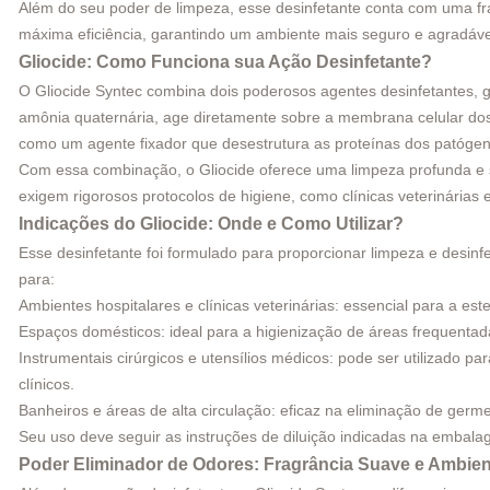
Além do seu poder de limpeza, esse desinfetante conta com uma fra
máxima eficiência, garantindo um ambiente mais seguro e agradáve
Gliocide: Como Funciona sua Ação Desinfetante?
O Gliocide Syntec combina dois poderosos agentes desinfetantes,
amônia quaternária, age diretamente sobre a membrana celular dos 
como um agente fixador que desestrutura as proteínas dos patógen
Com essa combinação, o Gliocide oferece uma limpeza profunda e 
exigem rigorosos protocolos de higiene, como clínicas veterinárias
Indicações do Gliocide: Onde e Como Utilizar?
Esse desinfetante foi formulado para proporcionar limpeza e desinfe
para:
Ambientes hospitalares e clínicas veterinárias: essencial para a es
Espaços domésticos: ideal para a higienização de áreas frequenta
Instrumentais cirúrgicos e utensílios médicos: pode ser utilizad
clínicos.
Banheiros e áreas de alta circulação: eficaz na eliminação de ger
Seu uso deve seguir as instruções de diluição indicadas na embala
Poder Eliminador de Odores: Fragrância Suave e Ambien