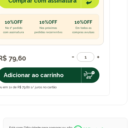
Comprar com assinatura
10%OFF
10%OFF
10%OFF
No 1º pedido
Nos próximos
Em todas as
com assinatura
pedidos recorrentes
compras avulsas
R$ 79,60
Adicionar ao carrinho
u em 1x de R$ 79,60 s/ juros no cartão
Está com Dificuldade para comprar ou não