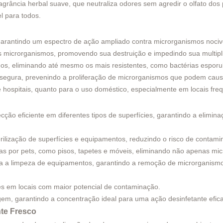
grância herbal suave, que neutraliza odores sem agredir o olfato dos 
l para todos.
 garantindo um espectro de ação ampliado contra microrganismos noc
microrganismos, promovendo sua destruição e impedindo sua multiplic
os, eliminando até mesmo os mais resistentes, como bactérias esporu
segura, prevenindo a proliferação de microrganismos que podem caus
 e hospitais, quanto para o uso doméstico, especialmente em locais fre
cção eficiente em diferentes tipos de superfícies, garantindo a elimi
terilização de superfícies e equipamentos, reduzindo o risco de contam
das por pets, como pisos, tapetes e móveis, eliminando não apenas m
o para a limpeza de equipamentos, garantindo a remoção de microrga
mes em locais com maior potencial de contaminação.
gem, garantindo a concentração ideal para uma ação desinfetante efic
te Fresco