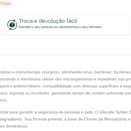
Troca e devolução fácil
Receba o seu produto ou devolvemos o seu dinheiro
icos e instrumentais cirúrgicos, eliminando vírus, bactérias, bactéria
ruturando a membrana celular dos microrganismos e impedindo sua pro
pectro antimicrobiano, compatibilidade com diversas superfícies e se
no, esponja ou borrifador, garantindo tempo de contato suficiente pa
ico.
ncial para garantir a segurança de pessoas e pets. O Gliocide Syntec 
desagradáveis. Sua fórmula potente, à base de Cloreto de Benzalcônio 
ntes domésticos.