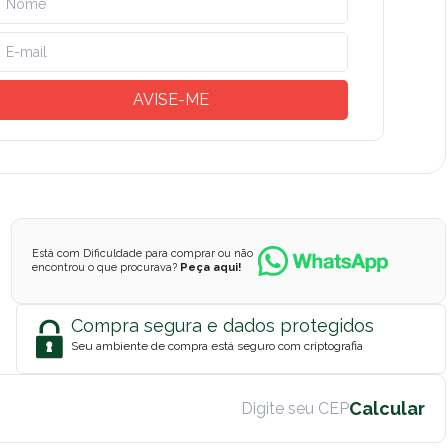
AVISE-ME
Está com Dificuldade para comprar ou não
encontrou o que procurava?
Peça aqui!
Compra segura e dados protegidos
Seu ambiente de compra está seguro com criptografia