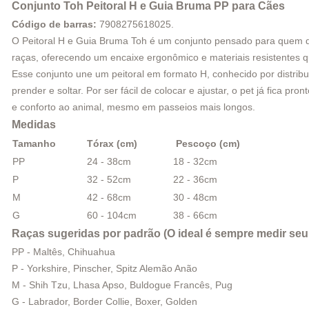
Conjunto Toh Peitoral H e Guia Bruma PP para Cães
Código de barras:
7908275618025
.
O Peitoral H e Guia Bruma Toh é um conjunto pensado para quem q
raças, oferecendo um encaixe ergonômico e materiais resistentes q
Esse conjunto une um peitoral em formato H, conhecido por distrib
prender e soltar. Por ser fácil de colocar e ajustar, o pet já fica 
e conforto ao animal, mesmo em passeios mais longos.
Medidas
Tamanho
Tórax (cm)
Pescoço (cm)
PP
24 - 38cm
18 - 32cm
P
32 - 52cm
22 - 36cm
M
42 - 68cm
30 - 48cm
G
60 - 104cm
38 - 66cm
Raças sugeridas por padrão (O ideal é sempre medir seu
PP - Maltês, Chihuahua
P - Yorkshire, Pinscher, Spitz Alemão Anão
M - Shih Tzu, Lhasa Apso, Buldogue Francês, Pug
G - Labrador, Border Collie, Boxer, Golden