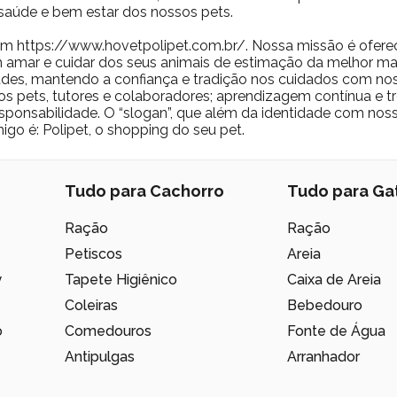
saúde e bem estar dos nossos pets.
m https://www.hovetpolipet.com.br/. Nossa missão é ofere
 amar e cuidar dos seus animais de estimação da melhor man
des, mantendo a confiança e tradição nos cuidados com nos
os pets, tutores e colaboradores; aprendizagem contínua e t
 responsabilidade. O “slogan”, que além da identidade com no
igo é: Polipet, o shopping do seu pet.
Tudo para Cachorro
Tudo para Ga
Ração
Ração
Petiscos
Areia
y
Tapete Higiênico
Caixa de Areia
Coleiras
Bebedouro
o
Comedouros
Fonte de Água
Antipulgas
Arranhador