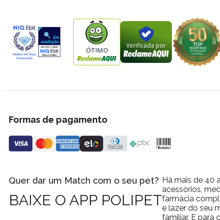
Verificada por
ÓTIMO
Formas de pagamento
Quer dar um Match com o seu pet?
Há mais de 40 a
acessórios, med
BAIXE O APP POLIPET
farmácia comple
e lazer do seu
familiar. E par