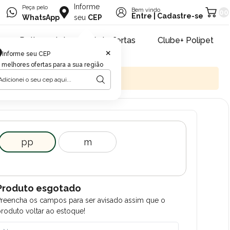
Informe
Peça pelo
Bem vindo
00
Entre
|
Cadastre-se
WhatsApp
seu
CEP
Retire na loja
Pet ofertas
Clube+ Polipet
×
Informe seu CEP
 melhores ofertas para a sua região
pp
m
Produto esgotado
Preencha os campos para ser avisado assim que o
roduto voltar ao estoque!