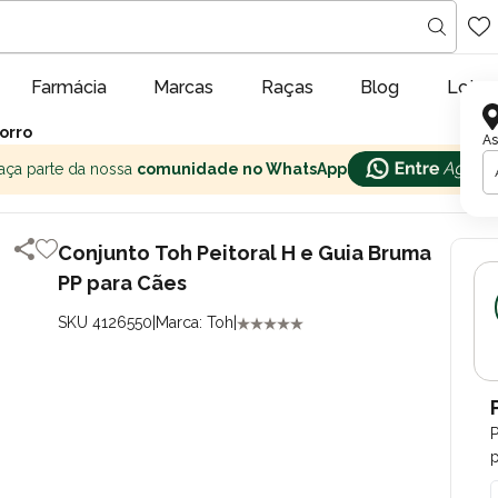
Farmácia
Marcas
Raças
Blog
Lojas
orro
As
aça parte da nossa
comunidade no WhatsApp
Conjunto Toh Peitoral H e Guia Bruma
PP para Cães
SKU 4126550
|
Marca: Toh
|
p