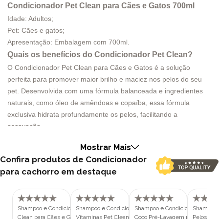
Condicionador Pet Clean para Cães e Gatos 700ml
Idade: Adultos;
Pet: Cães e gatos;
Apresentação: Embalagem com 700ml.
Quais os benefícios do
Condicionador Pet Clean
?
O Condicionador Pet Clean para Cães e Gatos é a solução
perfeita para promover maior brilho e maciez nos pelos do seu
pet. Desenvolvida com uma fórmula balanceada e ingredientes
naturais, como óleo de amêndoas e copaíba, essa fórmula
exclusiva hidrata profundamente os pelos, facilitando a
escovação.
Com sua aplicação suave e eficiente, o Condicionador Pet Clean
Mostrar Mais
é indicado tanto para cachorros quanto para gatos, garantindo
Confira produtos de Condicionador
resultados incríveis em ambas as espécies. Além de deixar os
para cachorro em destaque
pelos dos seus pets mais bonitos e sedosos, o condicionador
também deixa um perfume suave e delicado, proporcionando
uma experiência agradável para você e para o seu pet.
Por que comprar o
Shampoo e Condicionador 5 em 1 Pet
Shampoo e Condicionador Bomba de
Condicionador Pet Clean
Shampoo e Condicionador Pet C
na
Shampoo e
Clean para Cães e Gatos 700ml
Vitaminas Pet Clean para Cães e
Coco Pré-Lavagem para Cães e
Pelos Cla