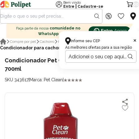
Bem vindo
00
|
Entre
Cadastre-se
Faça parte da nossa
comunidade no
WhatsApp
×
Informe seu CEP
Compre por pet
Cachorro
Higiene para cachorro
Condicionador para cachorro
As melhores ofertas para a sua região
Condicionador Pet Clean para Cães e Gatos
700ml
SKU 343617
|
Marca: Pet Clean
|