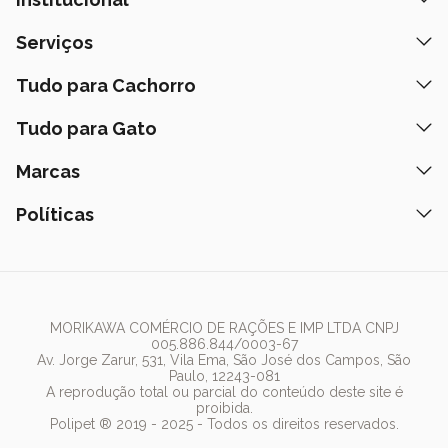
Quem Somos
Serviços
Nossas Lojas
Banho e Tosa
Tudo para Cachorro
Prazos de Entrega
Retire na Loja
Ração
Tudo para Gato
Fale Conosco
Peça pelo Delivery
Petiscos
Formas de Pagamento
Ração
Marcas
Assinatura Polipet
Tapete Higiênico
Como Comprar
Areia
Hospital Veterinário
Nexgard
Políticas
Coleiras
Lista de Desejos
Caixa de Areia
Clube mais Polipet
Simparic
Comedouros
Regulamentos Promocionais
Política de Privacidade
Bebedouro
PremieR
Antipulgas
Trocas e Devoluções
Termos de Uso
Fonte de Água
Golden
Dúvidas Frequentes
Arranhador
Pedigree
MORIKAWA COMÉRCIO DE RAÇÕES E IMP LTDA CNPJ
005.886.844/0003-67
Whiskas
Av. Jorge Zarur, 531, Vila Ema, São José dos Campos, São
Paulo, 12243-081
Dog Chow
A reprodução total ou parcial do conteúdo deste site é
proibida.
Royal Canin
Polipet ® 2019 - 2025 - Todos os direitos reservados.
Guabi Natural