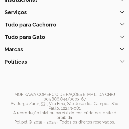
Quem Somos
Serviços
Nossas Lojas
Banho e Tosa
Tudo para Cachorro
Prazos de Entrega
Retire na Loja
Ração
Tudo para Gato
Fale Conosco
Peça pelo Delivery
Petiscos
Formas de Pagamento
Ração
Marcas
Assinatura Polipet
Tapete Higiênico
Como Comprar
Areia
Hospital Veterinário
Nexgard
Políticas
Coleiras
Lista de Desejos
Caixa de Areia
Clube mais Polipet
Simparic
Comedouros
Regulamentos Promocionais
Política de Privacidade
Bebedouro
PremieR
Antipulgas
Trocas e Devoluções
Termos de Uso
Fonte de Água
Golden
Dúvidas Frequentes
Arranhador
Pedigree
MORIKAWA COMÉRCIO DE RAÇÕES E IMP LTDA CNPJ
005.886.844/0003-67
Whiskas
Av. Jorge Zarur, 531, Vila Ema, São José dos Campos, São
Paulo, 12243-081
Dog Chow
A reprodução total ou parcial do conteúdo deste site é
proibida.
Royal Canin
Polipet ® 2019 - 2025 - Todos os direitos reservados.
Guabi Natural