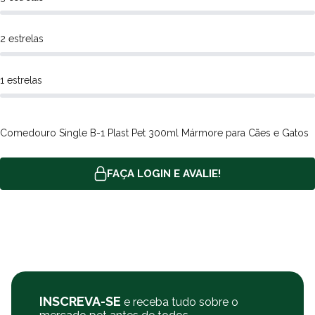
Comedouro Single B1
300 ml
Comedouro Single B2
500 ml
2 estrelas
Comedouro Single B3
900 ml
Dimensão
1 estrelas
Modelo
Comprimento
Largura
Comedouro Single B1
15 cm
13,4 cm
Comedouro Single B2
17,7 cm
15,8 cm
Comedouro Single B3
21,6 cm
19,2 cm
Comedouro Single B-1 Plast Pet 300ml Mármore para Cães e Gatos
FAÇA LOGIN E AVALIE!
INSCREVA-SE
e receba tudo sobre o