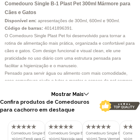
Comedouro Single B-1 Plast Pet 300ml Mármore para
Cães e Gatos
Disponível em:
apresentações de 300ml, 600ml e 900ml.
Código de barras:
40141896391
.
O Comedouro Single Plast Pet foi desenvolvido para tornar a
rotina de alimentação mais prática, organizada e confortável para
cães e gatos. Com design funcional e visual clean, ele une
praticidade no uso diário com uma estrutura pensada para
facilitar a higienização e o manuseio.
Pensado para servir água ou alimento com mais comodidade,
esse comedouro ajuda o tutor a manter o espaço do pet sempre
limpo e funcional. As aberturas laterais facilitam o transporte e o
Mostrar Mais
encaixe das mãos durante a limpeza, o que torna o uso mais
Confira produtos de Comedouros
simples na correria do dia a dia.
para cachorro em destaque
Entre os destaques do produto estão os cantos arredondados e a
textura fosca, características que colaboram para uma limpeza
mais prática e para um acabamento moderno. Sua estrutura foi
desenvolvida para atender diferentes portes, já que a linha conta
Comedouro Single B-1 Plast Pet
Comedouro Single B-1 Plast Pet
Comedouro Single B-1 Plast Pet
Comedouro
300ml Fendi para Cães e Gatos
300ml Nocciola para Cães e Gatos
300ml Terra Vermelha para Cãe
300ml Ver