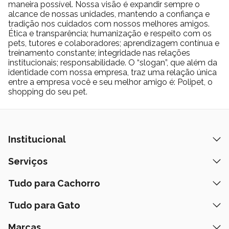
maneira possível. Nossa visão é expandir sempre o
alcance de nossas unidades, mantendo a confiança e
tradição nos cuidados com nossos melhores amigos.
Ética e transparência; humanização e respeito com os
pets, tutores e colaboradores; aprendizagem contínua e
treinamento constante; integridade nas relações
institucionais; responsabilidade. O “slogan”, que além da
identidade com nossa empresa, traz uma relação única
entre a empresa você e seu melhor amigo é: Polipet, o
shopping do seu pet.
Institucional
Quem Somos
Serviços
Nossas Lojas
Banho e Tosa
Tudo para Cachorro
Prazos de Entrega
Retire na Loja
Ração
Tudo para Gato
Fale Conosco
Peça pelo Delivery
Petiscos
Formas de Pagamento
Ração
Marcas
Assinatura Polipet