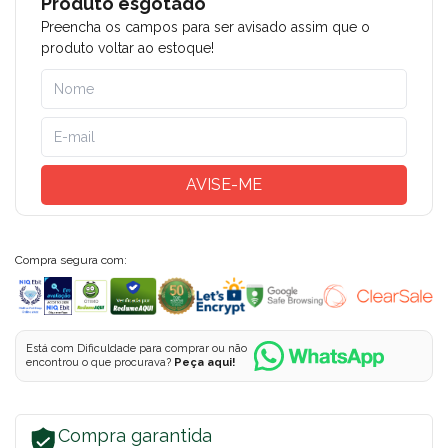
Produto esgotado
Preencha os campos para ser avisado assim que o
produto voltar ao estoque!
AVISE-ME
Compra segura com:
Está com Dificuldade para comprar ou não
encontrou o que procurava?
Peça aqui!
Compra garantida