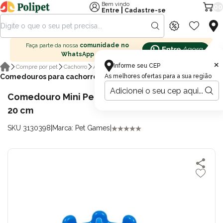
Bem vindo
00
|
Entre
Cadastre-se
Faça parte da nossa
comunidade no
WhatsApp
×
Informe seu CEP
Compre por pet
Cachorro
Acessórios para cachorro
Comedouros para cachorro
As melhores ofertas para a sua região
Comedouro Mini Pet Fit Pet Games Azul com
20 cm
SKU 3130398
|
Marca: Pet Games
|