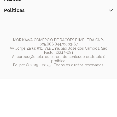
Tapete Higiênico
Como Comprar
Areia
Hospital Veterinário
Nexgard
Políticas
Coleiras
Lista de Desejos
Caixa de Areia
Clube mais Polipet
Simparic
Comedouros
Regulamentos Promocionais
Política de Privacidade
Bebedouro
PremieR
Antipulgas
Trocas e Devoluções
Termos de Uso
Fonte de Água
Golden
Dúvidas Frequentes
Arranhador
Pedigree
MORIKAWA COMÉRCIO DE RAÇÕES E IMP LTDA CNPJ
005.886.844/0003-67
Whiskas
Av. Jorge Zarur, 531, Vila Ema, São José dos Campos, São
Paulo, 12243-081
Dog Chow
A reprodução total ou parcial do conteúdo deste site é
proibida.
Royal Canin
Polipet ® 2019 - 2025 - Todos os direitos reservados.
Guabi Natural