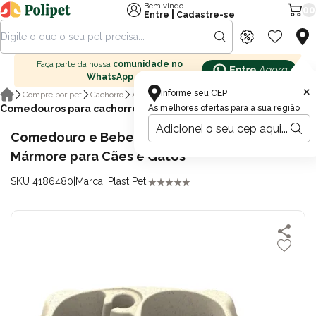
Bem vindo
00
|
Entre
Cadastre-se
Faça parte da nossa
comunidade no
WhatsApp
×
Informe seu CEP
Compre por pet
Cachorro
Acessórios para cachorro
Comedouros para cachorro
As melhores ofertas para a sua região
Comedouro e Bebedouro Plast Pet 900ml
Mármore para Cães e Gatos
SKU 4186480
|
Marca: Plast Pet
|