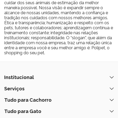
cuidar dos seus animais de estimação da melhor
maneira possível. Nossa visão é expandir sempre o
alcance de nossas unidades, mantendo a confiança e
tradição nos cuidados com nossos melhores amigos.
Ética e transparência; humanização e respeito com os
pets, tutores e colaboradores; aprendizagem contínua e
treinamento constante; integridade nas relações
institucionais; responsabilidade. O “slogan”, que além da
identidade com nossa empresa, traz uma relação única
entre a empresa você e seu melhor amigo é: Polipet, o
shopping do seu pet.
Institucional
Quem Somos
Serviços
Nossas Lojas
Banho e Tosa
Tudo para Cachorro
Prazos de Entrega
Retire na Loja
Ração
Tudo para Gato
Fale Conosco
Peça pelo Delivery