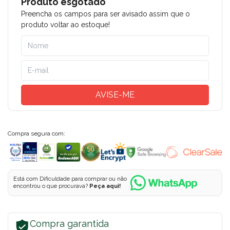
Produto esgotado
Preencha os campos para ser avisado assim que o
produto voltar ao estoque!
AVISE-ME
Compra segura com:
Está com Dificuldade para comprar ou não
encontrou o que procurava?
Peça aqui!
Compra garantida