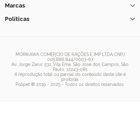
Petiscos
Formas de Pagamento
Ração
Marcas
Assinatura Polipet
Tapete Higiênico
Como Comprar
Areia
Hospital Veterinário
Nexgard
Políticas
Coleiras
Lista de Desejos
Caixa de Areia
Clube mais Polipet
Simparic
Comedouros
Regulamentos Promocionais
Política de Privacidade
Bebedouro
PremieR
Antipulgas
Trocas e Devoluções
Termos de Uso
Fonte de Água
Golden
Dúvidas Frequentes
Arranhador
Pedigree
MORIKAWA COMÉRCIO DE RAÇÕES E IMP LTDA CNPJ
005.886.844/0003-67
Whiskas
Av. Jorge Zarur, 531, Vila Ema, São José dos Campos, São
Paulo, 12243-081
Dog Chow
A reprodução total ou parcial do conteúdo deste site é
proibida.
Royal Canin
Polipet ® 2019 - 2025 - Todos os direitos reservados.
Guabi Natural