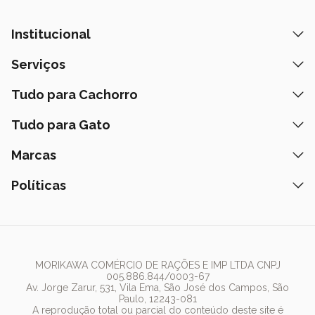
Institucional
Quem Somos
Serviços
Nossas Lojas
Banho e Tosa
Tudo para Cachorro
Prazos de Entrega
Retire na Loja
Ração
Tudo para Gato
Fale Conosco
Peça pelo Delivery
Petiscos
Formas de Pagamento
Ração
Marcas
Assinatura Polipet
Tapete Higiênico
Como Comprar
Areia
Hospital Veterinário
Nexgard
Políticas
Coleiras
Lista de Desejos
Caixa de Areia
Clube mais Polipet
Simparic
Comedouros
Regulamentos Promocionais
Política de Privacidade
Bebedouro
PremieR
Antipulgas
Trocas e Devoluções
Termos de Uso
Fonte de Água
Golden
Dúvidas Frequentes
Arranhador
Pedigree
MORIKAWA COMÉRCIO DE RAÇÕES E IMP LTDA CNPJ
005.886.844/0003-67
Whiskas
Av. Jorge Zarur, 531, Vila Ema, São José dos Campos, São
Paulo, 12243-081
Dog Chow
A reprodução total ou parcial do conteúdo deste site é