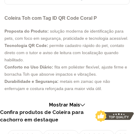
Coleira Toh com Tag ID QR Code Coral P
Proposta do Produto:
solução moderna de identificação para
pets, com foco em segurança, praticidade e tecnologia acessível.
Tecnologia QR Code:
permite cadastro rápido do pet, contato
direto com o tutor e aviso de leitura com localização quando
habilitado.
Conforto no Uso Diário:
fita em poliéster flexível, ajuste firme e
borracha Toh que absorve impactos e vibrações.
Durabilidade e Segurança:
metais em zamac que não
enferrujam e costura reforçada para maior vida útil.
Design e Estilo:
cor coral e estampas exclusivas que unem
identidade visual e funcionalidade.
Mostrar Mais
Produção Nacional:
produto criado, produzido e embalado no
Confira produtos de Coleira para
Brasil, com controle de qualidade.
cachorro em destaque
Tecnologia, segurança e design que caminham juntos