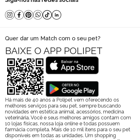
O QR Code precisa de aplicativo específico para funcionar?
Não. A leitura pode ser feita diretamente pela câmera do celular
ou por qualquer aplicativo leitor de QR Code.
Posso atualizar meus dados depois do cadastro inicial?
Sim. O perfil do pet pode ser atualizado sempre que necessário,
Quer dar um Match com o seu pet?
garantindo que as informações estejam sempre corretas.
BAIXE O APP POLIPET
A coleira machuca ou incomoda o pet?
Não. Os materiais foram escolhidos para oferecer conforto,
flexibilidade e segurança, sem puxar os pelos ou causar atrito
excessivo.
Uma escolha que combina cuidado, inovação e
tranquilidade
A Coleira Toh com Tag ID QR Code Coral P não é apenas um
Há mais de 40 anos a Polipet vem oferecendo os
acessório bonito. Ela é uma ferramenta de proteção ativa,
melhores serviços para seu pet, sempre buscando
novidades em estética animal, acessórios, medicina
pensada para o mundo real, onde imprevistos acontecem. Ao unir
veterinária. Você e seus melhores amigos contam com
tecnologia acessível, materiais de alta qualidade e um design
10 lojas físicas, nossa loja online e todas possuem
funcional, ela entrega mais do que estilo: entrega tranquilidade
farmácia completa. Mais de 10 mil itens para o seu pet
disponíveis em todas as unidades. Um shopping
no dia a dia e uma chance real de reencontro rápido caso algo