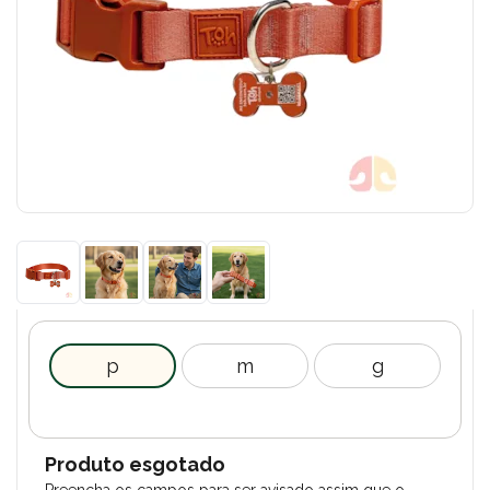
p
m
g
Produto esgotado