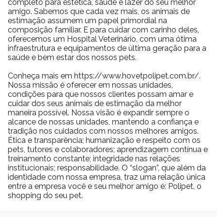
completo para estética, saúde e lazer do seu melhor
saia do planejado.
amigo. Sabemos que cada vez mais, os animais de
estimação assumem um papel primordial na
composição familiar. E para cuidar com carinho deles,
oferecemos um Hospital Veterinário, com uma ótima
infraestrutura e equipamentos de última geração para a
saúde e bem estar dos nossos pets.
Conheça mais em https://www.hovetpolipet.com.br/.
Nossa missão é oferecer em nossas unidades,
condições para que nossos clientes possam amar e
cuidar dos seus animais de estimação da melhor
maneira possível. Nossa visão é expandir sempre o
alcance de nossas unidades, mantendo a confiança e
tradição nos cuidados com nossos melhores amigos.
Ética e transparência; humanização e respeito com os
pets, tutores e colaboradores; aprendizagem contínua e
treinamento constante; integridade nas relações
institucionais; responsabilidade. O “slogan”, que além da
identidade com nossa empresa, traz uma relação única
entre a empresa você e seu melhor amigo é: Polipet, o
shopping do seu pet.