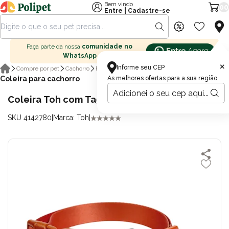
Bem vindo
00
|
Entre
Cadastre-se
Faça parte da nossa
comunidade no
WhatsApp
×
Informe seu CEP
Compre por pet
Cachorro
Passeio para cachorro
Coleira para cachorro
As melhores ofertas para a sua região
Coleira Toh com Tag ID QR Code Coral P
SKU 4142780
|
Marca: Toh
|