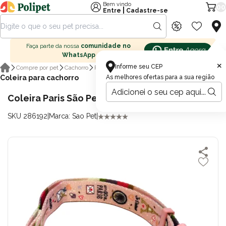
Bem vindo
00
|
Entre
Cadastre-se
Faça parte da nossa
comunidade no
WhatsApp
×
Informe seu CEP
Compre por pet
Cachorro
Passeio para cachorro
Coleira para cachorro
As melhores ofertas para a sua região
Coleira Paris São Pet Pequena para Cachorros
SKU 286192
|
Marca: Sao Pet
|