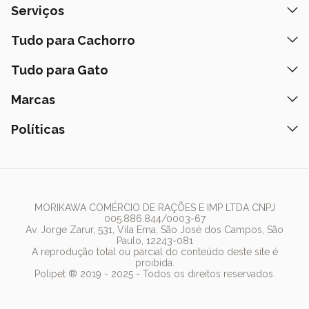
Quem Somos
Serviços
Nossas Lojas
Banho e Tosa
Tudo para Cachorro
Prazos de Entrega
Retire na Loja
Ração
Tudo para Gato
Fale Conosco
Peça pelo Delivery
Petiscos
Formas de Pagamento
Ração
Marcas
Assinatura Polipet
Tapete Higiênico
Como Comprar
Areia
Hospital Veterinário
Nexgard
Políticas
Coleiras
Lista de Desejos
Caixa de Areia
Clube mais Polipet
Simparic
Comedouros
Regulamentos Promocionais
Política de Privacidade
Bebedouro
PremieR
Antipulgas
Trocas e Devoluções
Termos de Uso
Fonte de Água
Golden
Dúvidas Frequentes
Arranhador
Pedigree
MORIKAWA COMÉRCIO DE RAÇÕES E IMP LTDA CNPJ
005.886.844/0003-67
Whiskas
Av. Jorge Zarur, 531, Vila Ema, São José dos Campos, São
Paulo, 12243-081
Dog Chow
A reprodução total ou parcial do conteúdo deste site é
proibida.
Royal Canin
Polipet ® 2019 - 2025 - Todos os direitos reservados.
Guabi Natural