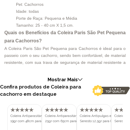
Pet: Cachorros
Idade: todas
Porte de Raça: Pequena e Média
Tamanho: 25 - 40 cm X 1,5 cm.
Quais os Benefícios da Coleira Paris São Pet Pequena
para Cachorros?
A Coleira Paris São Pet Pequena para Cachorros é ideal para o
passeio com o seu cachorro, sendo bem confortável, de material
resistente, com sua trava de segurança de material resistente a
trancos eventuais do cachorro, e um design alegre e muito bonito
para enfeitar o seu pet.
Mostrar Mais
Medidas da Coleira Paris São Pet Pequena para
Confira produtos de Coleira para
Cachorros.
cachorro em destaque
Tamanho
Comprimento (cm)
Largura 
P
25 - 40
1,5
M
30 - 50
2
Coleira Antiparasitária Scalibor MSD
Coleira Antiparasitária Scalibor MSD
Coleira Antipulgas e Carrapatos
Coleira A
G
40 - 65
2,5
19gr com 48cm para Cachorros
25gr com 65cm para Cachorros
Seresto 12,5gr para Cachorros e
Seresto 4
Como usar a Coleira Paris São Pet Pequena para
Gatos com menos de 8kg com 
Com Mais