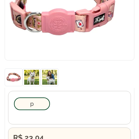
p
R$ 23,04