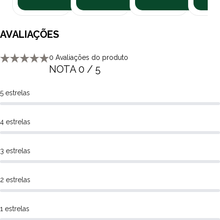
Na Polipet oferecemos ótimos preços em diversos produtos em
nosso site, e você pode comprar por boleto bancário ou cartão de
AVALIAÇÕES
crédito. Além de frete grátis sobre condições especiais para todo
o Brasil. Além das opções de retire na loja e entregas locais no
0 Avaliações do produto
mesmo dia da compra. Consulte a nossa
política de frete
.
NOTA 0 / 5
5 estrelas
4 estrelas
3 estrelas
2 estrelas
1 estrelas