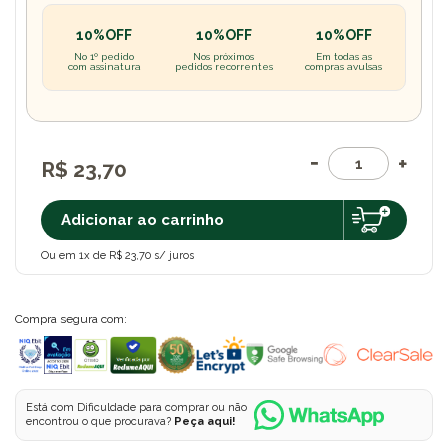
10%OFF
10%OFF
10%OFF
No 1º pedido
Nos próximos
Em todas as
com assinatura
pedidos recorrentes
compras avulsas
R$ 23,70
Adicionar ao carrinho
Ou em 1x de R$ 23,70 s/ juros
Compra segura com:
Está com Dificuldade para comprar ou não
encontrou o que procurava?
Peça aqui!