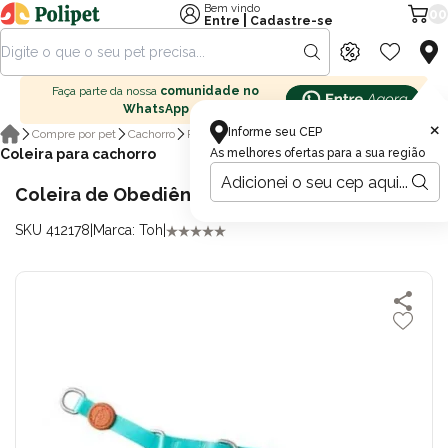
Bem vindo
00
|
Entre
Cadastre-se
Faça parte da nossa
comunidade no
WhatsApp
×
Informe seu CEP
Compre por pet
Cachorro
Passeio para cachorro
Coleira para cachorro
As melhores ofertas para a sua região
Coleira de Obediência Toh Maresia M
SKU 412178
|
Marca: Toh
|