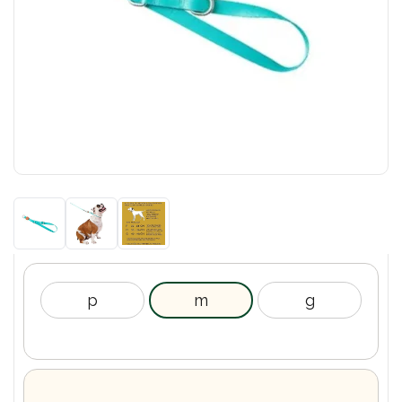
p
m
g