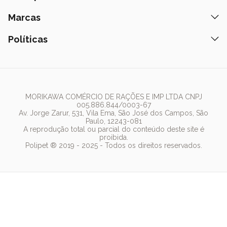
Peça pelo Delivery
Petiscos
Formas de Pagamento
Ração
Marcas
Assinatura Polipet
Tapete Higiênico
Como Comprar
Areia
Hospital Veterinário
Nexgard
Políticas
Coleiras
Lista de Desejos
Caixa de Areia
Clube mais Polipet
Simparic
Comedouros
Regulamentos Promocionais
Política de Privacidade
Bebedouro
PremieR
Antipulgas
Trocas e Devoluções
Termos de Uso
Fonte de Água
Golden
Dúvidas Frequentes
Arranhador
Pedigree
MORIKAWA COMÉRCIO DE RAÇÕES E IMP LTDA CNPJ
005.886.844/0003-67
Whiskas
Av. Jorge Zarur, 531, Vila Ema, São José dos Campos, São
Paulo, 12243-081
Dog Chow
A reprodução total ou parcial do conteúdo deste site é
proibida.
Royal Canin
Polipet ® 2019 - 2025 - Todos os direitos reservados.
Guabi Natural