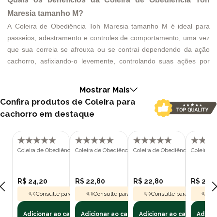
Maresia tamanho M?
A Coleira de Obediência Toh Maresia tamanho M é ideal para
passeios, adestramento e controles de comportamento, uma vez
que sua correia se afrouxa ou se contrai dependendo da ação
cachorro, asfixiando-o levemente, controlando suas ações por
desconforto sem os machucar. A Coleira de Obediência Toh
Maresia tamanho M é produzida em 100% poliéster ultra soft,
Mostrar Mais
confortável e agradável para o pet, acompanhada por peças
Confira produtos de Coleira para
metálicas em zamac, que não enferruja.
cachorro em destaque
Quais os tamanhos das Coleiras de Obediência Toh
Maresia?
Medida
Coleira de Obediência Toh Maresia G
Coleira de Obediência Toh Maresia P
Coleira de Obediência Toh Black
Coleira de
Tamanho
(cm)
P
20 - 28
M
30 - 38
R$ 24,20
R$ 22,80
R$ 22,80
R$ 24,
G
40 - 48
Consulte para Frete Grátis
Consulte para Frete Grátis
Consulte para Frete Grát
Con
Por que comprar a Coleira de Obediência Toh Maresia
Adicionar ao carrinho
Adicionar ao carrinho
Adicionar ao carrinho
Adicio
tamanho M na Polipet?