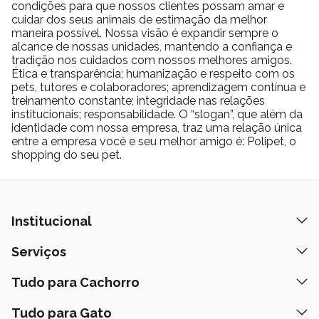
condições para que nossos clientes possam amar e
cuidar dos seus animais de estimação da melhor
maneira possível. Nossa visão é expandir sempre o
alcance de nossas unidades, mantendo a confiança e
tradição nos cuidados com nossos melhores amigos.
Ética e transparência; humanização e respeito com os
pets, tutores e colaboradores; aprendizagem contínua e
treinamento constante; integridade nas relações
institucionais; responsabilidade. O “slogan”, que além da
identidade com nossa empresa, traz uma relação única
entre a empresa você e seu melhor amigo é: Polipet, o
shopping do seu pet.
Institucional
Quem Somos
Serviços
Nossas Lojas
Banho e Tosa
Tudo para Cachorro
Prazos de Entrega
Retire na Loja
Ração
Tudo para Gato
Fale Conosco