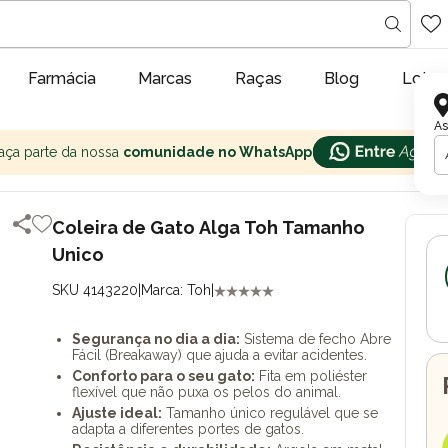
Farmácia
Marcas
Raças
Blog
Lojas
As
aça parte da nossa
comunidade no WhatsApp
Coleira de Gato Alga Toh Tamanho
Unico
SKU 4143220
|
Marca: Toh
|
Segurança no dia a dia:
Sistema de fecho Abre
Fácil (Breakaway) que ajuda a evitar acidentes.
Conforto para o seu gato:
Fita em poliéster
flexível que não puxa os pelos do animal.
Ajuste ideal:
Tamanho único regulável que se
adapta a diferentes portes de gatos.