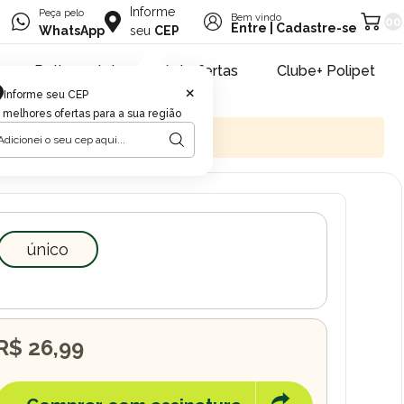
Informe
Peça pelo
Bem vindo
00
Entre
|
Cadastre-se
WhatsApp
seu
CEP
Retire na loja
Pet ofertas
Clube+ Polipet
×
Informe seu CEP
 melhores ofertas para a sua região
único
R$ 26,99