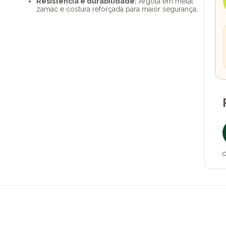
Resistência e durabilidade:
Argola em metal
zamac e costura reforçada para maior segurança.
O