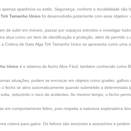
apenas aparência ou estilo. Segurança, conforto e durabilidade são f
a Toh Tamanho Unico
foi desenvolvida justamente com esse objetivo: 
am de subir em móveis, passar por espaços estreitos e investigar todo
leira atua como um item de identificação e proteção, além de permitir 
, a Coleira de Gato Alga Toh Tamanho Unico se apresenta como uma so
nho Unico
é o sistema de fecho Abre Fácil, também conhecido como B
gumas situações, podem se enroscar em objetos como grades, galhos 
ue o fecho se abra automaticamente quando submetido a determinada 
e solta, reduzindo o risco de acidentes. Ao mesmo tempo, o fecho per
as em comportamento felino, pois respeita a natureza exploradora do
ma coleira para gatos. Os felinos são sensíveis a acessórios e podem 