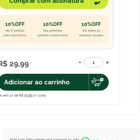
Comprar com assinatura
10%OFF
10%OFF
10%OFF
No 1º pedido
Nos próximos
Em todas as
com assinatura
pedidos recorrentes
compras avulsas
R$ 29,99
Adicionar ao carrinho
u em 1x de R$ 29,99 s/ juros
Está com Dificuldade para comprar ou não