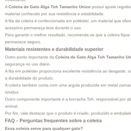
A
Coleira de Gato Alga Toh Tamanho Unico
possui ajuste reguláv
material conhecido por sua resistência e estabilidade.
A fita da coleira é confeccionada em poliéster, um material que ofe
acessório permaneça leve durante o uso.
Para garantir o melhor resultado, recomenda-se que a coleira fiq
permanece seguro.
Materiais resistentes e durabilidade superior
Outro ponto importante da
Coleira de Gato Alga Toh Tamanho Un
segurança no uso diário.
A fita em poliéster proporciona excelente resistência ao desgaste
a durabilidade do produto.
A coleira também conta com uma argola produzida em metal zamac. E
úmidos.
Outro componente importante é a borracha Toh, responsável por ab
animal.
Por fim, vale destacar que o produto é criado, produzido e embalad
FAQ – Perguntas frequentes sobre a coleira
Essa coleira serve para qualquer gato?