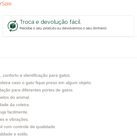
Troca e devolução fácil
Receba o seu produto ou devolvemos o seu dinheiro
 conforto e identificação para gatos.
coleira caso o gato fique preso em algum objeto.
ção para diferentes portes de gatos.
pelos do animal.
ade da coleira.
ja facilmente.
s e vibrações.
l com controle de qualidade.
idade e estilo.