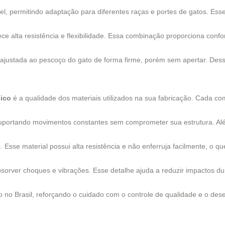
el, permitindo adaptação para diferentes raças e portes de gatos. Esse
rece alta resistência e flexibilidade. Essa combinação proporciona conf
ue ajustada ao pescoço do gato de forma firme, porém sem apertar. De
ico
é a qualidade dos materiais utilizados na sua fabricação. Cada com
, suportando movimentos constantes sem comprometer sua estrutura. Al
sse material possui alta resistência e não enferruja facilmente, o q
sorver choques e vibrações. Esse detalhe ajuda a reduzir impactos d
o no Brasil, reforçando o cuidado com o controle de qualidade e o des