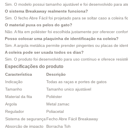
Sim. O modelo possui tamanho ajustável e foi desenvolvido para ate
O sistema Breakaway realmente funciona?
Sim. O fecho Abre Fácil foi projetado para se soltar caso a coleira 
O material puxa os pelos do gato?
Não. A fita em poliéster foi escolhida justamente por oferecer confor
Posso colocar uma plaquinha de identificação na coleira?
Sim. A argola metálica permite prender pingentes ou placas de ident
A coleira pode ser usada todos os dias?
Sim. O produto foi desenvolvido para uso contínuo e oferece resistên
Especificações do produto
Característica
Descrição
Indicação
Todas as raças e portes de gatos
Tamanho
Tamanho unico ajustável
Material da fita
Poliéster
Argola
Metal zamac
Regulador
Poliacetal
Sistema de segurança
Fecho Abre Fácil Breakaway
Absorção de impacto
Borracha Toh