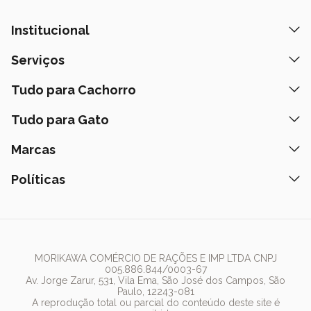
Institucional
Quem Somos
Serviços
Nossas Lojas
Banho e Tosa
Tudo para Cachorro
Prazos de Entrega
Retire na Loja
Ração
Tudo para Gato
Fale Conosco
Peça pelo Delivery
Petiscos
Formas de Pagamento
Ração
Marcas
Assinatura Polipet
Tapete Higiênico
Como Comprar
Areia
Hospital Veterinário
Nexgard
Políticas
Coleiras
Lista de Desejos
Caixa de Areia
Clube mais Polipet
Simparic
Comedouros
Regulamentos Promocionais
Política de Privacidade
Bebedouro
PremieR
Antipulgas
Trocas e Devoluções
Termos de Uso
Fonte de Água
Golden
Dúvidas Frequentes
Arranhador
Pedigree
MORIKAWA COMÉRCIO DE RAÇÕES E IMP LTDA CNPJ
005.886.844/0003-67
Whiskas
Av. Jorge Zarur, 531, Vila Ema, São José dos Campos, São
Paulo, 12243-081
Dog Chow
A reprodução total ou parcial do conteúdo deste site é