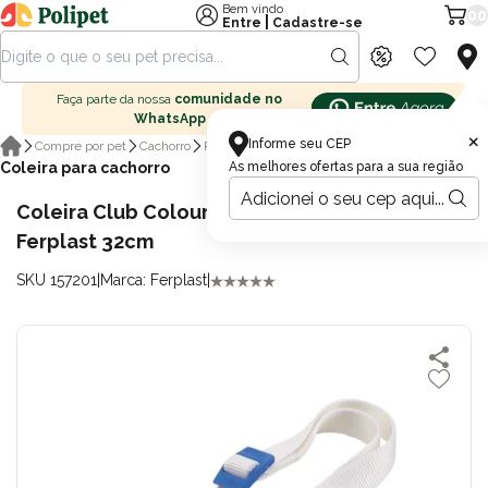
Bem vindo
00
|
Entre
Cadastre-se
Faça parte da nossa
comunidade no
WhatsApp
×
Informe seu CEP
Compre por pet
Cachorro
Passeio para cachorro
Coleira para cachorro
As melhores ofertas para a sua região
Coleira Club Colours Branco para Cães
Ferplast 32cm
SKU 157201
|
Marca: Ferplast
|