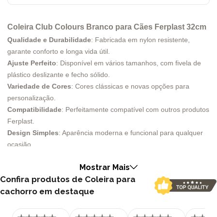
Coleira Club Colours Branco para Cães Ferplast 32cm
Qualidade e Durabilidade
: Fabricada em nylon resistente,
garante conforto e longa vida útil.
Ajuste Perfeito
: Disponível em vários tamanhos, com fivela de
plástico deslizante e fecho sólido.
Variedade de Cores
: Cores clássicas e novas opções para
personalização.
Compatibilidade
: Perfeitamente compatível com outros produtos
Ferplast.
Design Simples
: Aparência moderna e funcional para qualquer
ocasião.
A Coleira Club para Cães Ferplast destaca-se como uma
Mostrar Mais
excelente escolha para donos que buscam qualidade e estilo.
Confira produtos de Coleira para
Fabricada em nylon resistente, esta coleira oferece durabilidade
cachorro em destaque
e conforto para o seu cachorro. A robustez do material garante
uma longa vida útil, mesmo com uso diário.
Ajuste Perfeito para Todos os Tamanhos