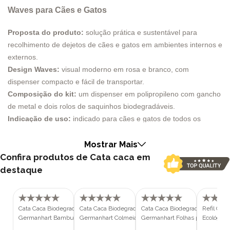
Waves para Cães e Gatos
Proposta do produto:
solução prática e sustentável para
recolhimento de dejetos de cães e gatos em ambientes internos e
externos.
Design Waves:
visual moderno em rosa e branco, com
dispenser compacto e fácil de transportar.
Composição do kit:
um dispenser em polipropileno com gancho
de metal e dois rolos de saquinhos biodegradáveis.
Indicação de uso:
indicado para cães e gatos de todos os
portes e idades, incluindo filhotes, adultos e sênior.
Diferencial ambiental:
sacolas biodegradáveis que reduzem o
Mostrar Mais
impacto ambiental em comparação a plásticos convencionais.
Confira produtos de Cata caca em
Conforto no manuseio:
fragrância de talco que auxilia no
destaque
controle de odores.
Aplicação versátil:
uso eficiente em passeios, quintais, áreas
comuns e ambientes internos.
Cata Caca Biodegradável Ecológico
Cata Caca Biodegradável Ecológico
Cata Caca Biodegradável Ecológ
Refil Cat
Benefício coletivo:
contribui para higiene urbana, bem-estar
Germanhart Bambu para Cães e
Germanhart Colmeia para Cães e
Germanhart Folhas para Cães e
Ecológic
Gatos
Gatos
Gatos
Cães e Ga
social e convivência harmoniosa nos espaços públicos.