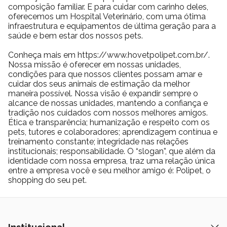
composição familiar. E para cuidar com carinho deles,
em uma única decisão. Pequenas atitudes, quando repetidas
oferecemos um Hospital Veterinário, com uma ótima
diariamente, constroem cidades mais limpas e relações mais
infraestrutura e equipamentos de última geração para a
saudáveis entre pessoas e animais.
saúde e bem estar dos nossos pets.
Um acessório simples que resolve um problema real
Conheça mais em https://www.hovetpolipet.com.br/.
O Cata Caca Biodegradável Ecológico Germanhart Waves não
Nossa missão é oferecer em nossas unidades,
tenta reinventar o básico. Ele faz o essencial com eficiência,
condições para que nossos clientes possam amar e
conforto e responsabilidade. Sem etapas extras, sem
cuidar dos seus animais de estimação da melhor
complicações e sem desperdício de tempo.
maneira possível. Nossa visão é expandir sempre o
alcance de nossas unidades, mantendo a confiança e
Ele se integra à rotina de forma natural, acompanha o ritmo do
tradição nos cuidados com nossos melhores amigos.
passeio e entrega exatamente o que promete. Um produto
Ética e transparência; humanização e respeito com os
funcional, bem pensado e alinhado com o estilo de vida de quem
pets, tutores e colaboradores; aprendizagem contínua e
cuida do pet e do espaço que compartilha com o mundo.
treinamento constante; integridade nas relações
institucionais; responsabilidade. O “slogan”, que além da
identidade com nossa empresa, traz uma relação única
entre a empresa você e seu melhor amigo é: Polipet, o
shopping do seu pet.