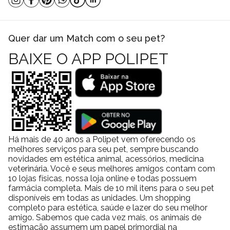
do porte ou idade.
As sacolas são realmente biodegradáveis?
Sim. As sacolas foram desenvolvidas para se degradar mais
Quer dar um Match com o seu pet?
rapidamente do que plásticos convencionais, reduzindo o impacto
ambiental após o descarte correto.
BAIXE O APP POLIPET
O dispenser é fácil de transportar?
Sim. Ele possui gancho de metal e tamanho compacto, podendo
ser preso à guia, mochila ou bolsa com facilidade.
Posso usar o produto dentro de casa?
Sim. Ele é indicado para ambientes externos e internos, como
quintais, áreas comuns e espaços pet friendly.
Responsabilidade urbana como hábito diário
Há mais de 40 anos a Polipet vem oferecendo os
melhores serviços para seu pet, sempre buscando
Recolher os dejetos dos pets não é apenas uma obrigação legal
novidades em estética animal, acessórios, medicina
em muitas cidades, mas também um gesto de empatia coletiva.
veterinária. Você e seus melhores amigos contam com
Esse cuidado evita odores desagradáveis, reduz a proliferação
10 lojas físicas, nossa loja online e todas possuem
de parasitas e melhora a percepção dos espaços urbanos como
farmácia completa. Mais de 10 mil itens para o seu pet
disponíveis em todas as unidades. Um shopping
um todo.
completo para estética, saúde e lazer do seu melhor
Ao escolher um produto biodegradável, o tutor amplia esse
amigo. Sabemos que cada vez mais, os animais de
impacto positivo, alinhando praticidade e consciência ambiental
estimação assumem um papel primordial na