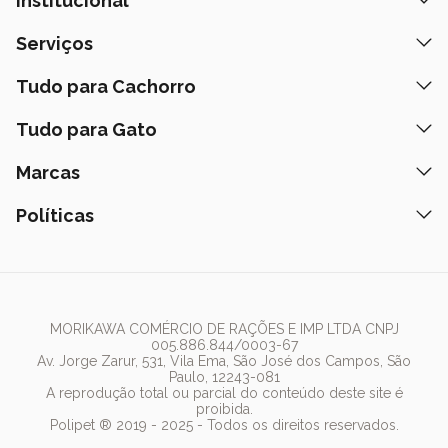
Institucional
Quem Somos
Serviços
Nossas Lojas
Banho e Tosa
Tudo para Cachorro
Prazos de Entrega
Retire na Loja
Ração
Tudo para Gato
Fale Conosco
Peça pelo Delivery
Petiscos
Formas de Pagamento
Ração
Marcas
Assinatura Polipet
Tapete Higiênico
Como Comprar
Areia
Hospital Veterinário
Nexgard
Políticas
Coleiras
Lista de Desejos
Caixa de Areia
Clube mais Polipet
Simparic
Comedouros
Regulamentos Promocionais
Política de Privacidade
Bebedouro
PremieR
Antipulgas
Trocas e Devoluções
Termos de Uso
Fonte de Água
Golden
Dúvidas Frequentes
Arranhador
Pedigree
MORIKAWA COMÉRCIO DE RAÇÕES E IMP LTDA CNPJ
005.886.844/0003-67
Whiskas
Av. Jorge Zarur, 531, Vila Ema, São José dos Campos, São
Paulo, 12243-081
Dog Chow
A reprodução total ou parcial do conteúdo deste site é
proibida.
Royal Canin
Polipet ® 2019 - 2025 - Todos os direitos reservados.
Guabi Natural