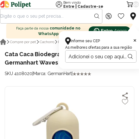
Bem vindo
00
|
Entre
Cadastre-se
Faça parte da nossa
comunidade no
WhatsApp
×
Informe seu CEP
Cata caca
Compre por pet
Cachorro
Passeio para cachorro
As melhores ofertas para a sua região
Cata Caca Biodegradável Ecológico
Germanhart Waves para Cães e Gatos
SKU 4108020
|
Marca: GermanHart
|