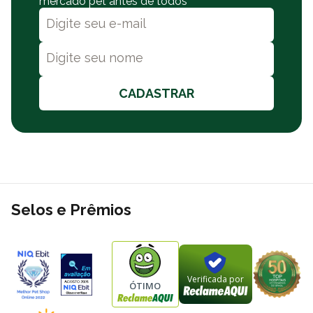
mercado pet antes de todos
diário.
Versatilidade para diferentes cenários
Embora seja amplamente utilizado em passeios ao ar livre, o
Cata Caca Biodegradável Ecológico Germanhart Colmeia
também se adapta a ambientes internos. Ele pode ser usado em
quintais, áreas comuns de condomínios ou outros espaços onde
CADASTRAR
seja necessário manter a limpeza de forma prática.
O produto é indicado para cães e gatos de todos os portes,
desde pets mini e pequenos até raças grandes e gigantes. Além
disso, atende animais em todas as fases da vida, incluindo
filhotes em fase de adaptação, adultos ativos e pets sênior que
exigem ainda mais cuidado com higiene.
FAQ – Perguntas frequentes que facilitam a decisão
Selos e Prêmios
O produto pode ser usado com gatos?
Sim. O Cata Caca Biodegradável Germanhart Colmeia é indicado
tanto para cães quanto para gatos, sem restrição de porte ou
idade.
Verificada por
ÓTIMO
O dispenser é resistente para uso diário?
Sim. O dispenser é produzido em polipropileno e conta com