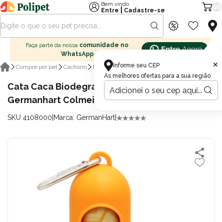
Bem vindo
00
|
Entre
Cadastre-se
Faça parte da nossa
comunidade no
WhatsApp
×
Informe seu CEP
Cata caca
Compre por pet
Cachorro
Passeio para cachorro
As melhores ofertas para a sua região
Cata Caca Biodegradável Ecológico
Germanhart Colmeia para Cães e Gatos
SKU 4108000
|
Marca: GermanHart
|