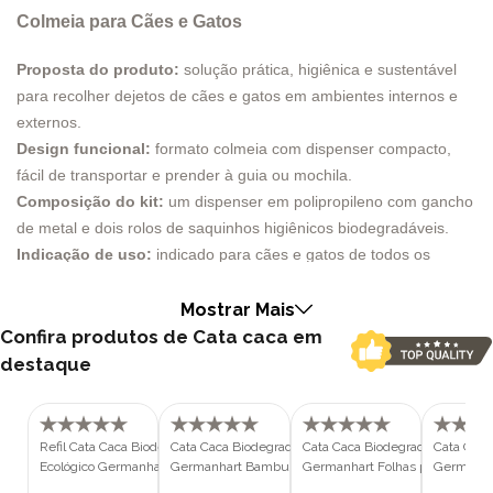
Colmeia para Cães e Gatos
Proposta do produto:
solução prática, higiênica e sustentável
para recolher dejetos de cães e gatos em ambientes internos e
externos.
Design funcional:
formato colmeia com dispenser compacto,
fácil de transportar e prender à guia ou mochila.
Composição do kit:
um dispenser em polipropileno com gancho
de metal e dois rolos de saquinhos higiênicos biodegradáveis.
Indicação de uso:
indicado para cães e gatos de todos os
portes e idades, incluindo filhotes, adultos e pets sênior.
Diferencial ambiental:
sacolas biodegradáveis que reduzem o
Mostrar Mais
impacto ambiental em comparação ao plástico convencional.
Confira produtos de Cata caca em
Conforto no uso:
fragrância de talco que auxilia no controle de
destaque
odores durante o manuseio.
Aplicação versátil:
adequado para passeios, áreas externas,
quintais e ambientes internos.
Refil Cata Caca Biodegradável
Cata Caca Biodegradável Ecológico
Cata Caca Biodegradável Ecológ
Cata Caca
Valor agregado:
promove higiene urbana, responsabilidade
Ecológico Germanhart Colmeia para
Germanhart Bambu para Cães e
Germanhart Folhas para Cães e
Germanha
Cães e Gatos
Gatos
Gatos
Gatos
social e praticidade na rotina do tutor.