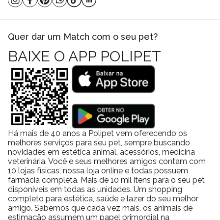
vai muito além da estética urbana.
Um acessório que se encaixa no estilo de vida moderno
A praticidade é um fator decisivo na rotina atual. Produtos que
Quer dar um Match com o seu pet?
exigem adaptação complexa tendem a ser deixados de lado. O
BAIXE O APP POLIPET
Cata Caca Biodegradável Ecológico Germanhart Colmeia evita
esse problema ao se integrar naturalmente ao dia a dia do tutor.
Ele não exige aprendizado, não ocupa espaço excessivo e não
cria etapas adicionais no passeio. Pelo contrário. Ele resolve
rapidamente uma necessidade básica, permitindo que o foco
continue sendo o bem-estar do pet.
Responsabilidade, praticidade e consciência ambiental
Há mais de 40 anos a Polipet vem oferecendo os
Escolher um produto biodegradável é uma decisão que reflete
melhores serviços para seu pet, sempre buscando
valores. Cada pequeno gesto conta quando se fala em
novidades em estética animal, acessórios, medicina
veterinária. Você e seus melhores amigos contam com
sustentabilidade. Ao optar pelo Cata Caca Germanhart Colmeia,
10 lojas físicas, nossa loja online e todas possuem
o tutor demonstra atenção não apenas ao próprio pet, mas
farmácia completa. Mais de 10 mil itens para o seu pet
também ao ambiente em que vive.
disponíveis em todas as unidades. Um shopping
Essa combinação de funcionalidade, consciência ecológica e
completo para estética, saúde e lazer do seu melhor
amigo. Sabemos que cada vez mais, os animais de
design eficiente faz do produto um item essencial para quem leva
estimação assumem um papel primordial na