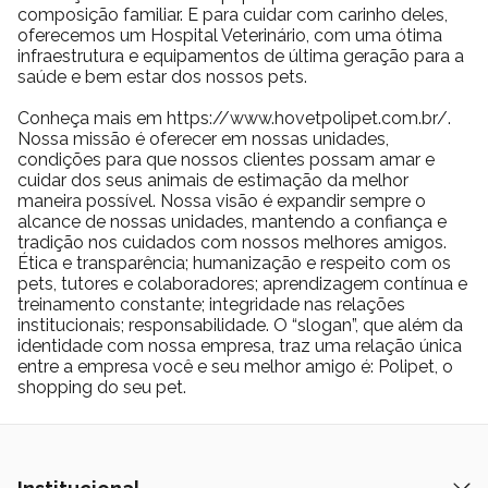
a sério o cuidado com animais e com a cidade.
composição familiar. E para cuidar com carinho deles,
oferecemos um Hospital Veterinário, com uma ótima
infraestrutura e equipamentos de última geração para a
saúde e bem estar dos nossos pets.
Conheça mais em https://www.hovetpolipet.com.br/.
Nossa missão é oferecer em nossas unidades,
condições para que nossos clientes possam amar e
cuidar dos seus animais de estimação da melhor
maneira possível. Nossa visão é expandir sempre o
alcance de nossas unidades, mantendo a confiança e
tradição nos cuidados com nossos melhores amigos.
Ética e transparência; humanização e respeito com os
pets, tutores e colaboradores; aprendizagem contínua e
treinamento constante; integridade nas relações
institucionais; responsabilidade. O “slogan”, que além da
identidade com nossa empresa, traz uma relação única
entre a empresa você e seu melhor amigo é: Polipet, o
shopping do seu pet.