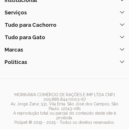
Institucional
Quem Somos
Serviços
Nossas Lojas
Banho e Tosa
Tudo para Cachorro
Prazos de Entrega
Retire na Loja
Ração
Tudo para Gato
Fale Conosco
Peça pelo Delivery
Petiscos
Formas de Pagamento
Ração
Marcas
Assinatura Polipet
Tapete Higiênico
Como Comprar
Areia
Hospital Veterinário
Nexgard
Políticas
Coleiras
Lista de Desejos
Caixa de Areia
Clube mais Polipet
Simparic
Comedouros
Regulamentos Promocionais
Política de Privacidade
Bebedouro
PremieR
Antipulgas
Trocas e Devoluções
Termos de Uso
Fonte de Água
Golden
Dúvidas Frequentes
Arranhador
Pedigree
MORIKAWA COMÉRCIO DE RAÇÕES E IMP LTDA CNPJ
005.886.844/0003-67
Whiskas
Av. Jorge Zarur, 531, Vila Ema, São José dos Campos, São
Paulo, 12243-081
Dog Chow
A reprodução total ou parcial do conteúdo deste site é
proibida.
Royal Canin
Polipet ® 2019 - 2025 - Todos os direitos reservados.
Guabi Natural