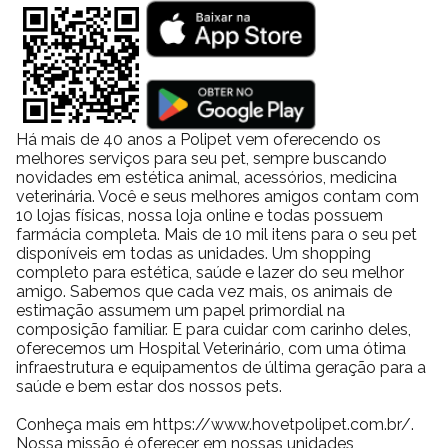
pequenos?
A escolha do tamanho adequado deve considerar o porte do
animal e seu comportamento. Pets menores tendem a se sentir
mais confortáveis em espaços proporcionais ao seu corpo.
Nesse contexto, a Casa Stone House N°3 se apresenta como
uma solução equilibrada, oferecendo proteção sem excesso de
Há mais de 40 anos a Polipet vem oferecendo os
melhores serviços para seu pet, sempre buscando
espaço. Isso favorece o descanso e reduz estímulos externos.
novidades em estética animal, acessórios, medicina
Além disso, ao combinar a casinha com
tapetes higiênicos
e
veterinária. Você e seus melhores amigos contam com
acessórios de conforto
, o ambiente se torna ainda mais
10 lojas físicas, nossa loja online e todas possuem
funcional e acolhedor.
farmácia completa. Mais de 10 mil itens para o seu pet
disponíveis em todas as unidades. Um shopping
O que torna a Casa Stone House N°3 uma escolha
completo para estética, saúde e lazer do seu melhor
inteligente para o dia a dia?
amigo. Sabemos que cada vez mais, os animais de
estimação assumem um papel primordial na
A praticidade, aliada à durabilidade e ao conforto, transforma
composição familiar. E para cuidar com carinho deles,
essa casinha em uma escolha estratégica para quem busca um
oferecemos um Hospital Veterinário, com uma ótima
produto funcional e eficiente.
infraestrutura e equipamentos de última geração para a
Sua montagem simples, limpeza descomplicada e resistência
saúde e bem estar dos nossos pets.
fazem com que o investimento valha a pena ao longo do tempo.
Conheça mais em https://www.hovetpolipet.com.br/.
Ao mesmo tempo, o design seguro e ventilado contribui
Nossa missão é oferecer em nossas unidades,