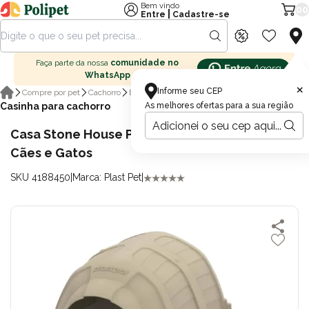
Bem vindo
00
|
Entre
Cadastre-se
Faça parte da nossa
comunidade no
WhatsApp
×
Informe seu CEP
Compre por pet
Cachorro
Boutique cachorro
Casinha para cachorro
As melhores ofertas para a sua região
Casa Stone House Plast Pet N°1 Fendi para
Cães e Gatos
SKU 4188450
|
Marca: Plast Pet
|