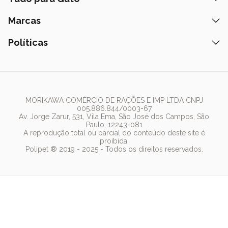
Peça pelo Delivery
Petiscos
Formas de Pagamento
Ração
Marcas
Assinatura Polipet
Tapete Higiênico
Como Comprar
Areia
Hospital Veterinário
Nexgard
Políticas
Coleiras
Lista de Desejos
Caixa de Areia
Clube mais Polipet
Simparic
Comedouros
Regulamentos Promocionais
Política de Privacidade
Bebedouro
PremieR
Antipulgas
Trocas e Devoluções
Termos de Uso
Fonte de Água
Golden
Dúvidas Frequentes
Arranhador
Pedigree
MORIKAWA COMÉRCIO DE RAÇÕES E IMP LTDA CNPJ
005.886.844/0003-67
Whiskas
Av. Jorge Zarur, 531, Vila Ema, São José dos Campos, São
Paulo, 12243-081
Dog Chow
A reprodução total ou parcial do conteúdo deste site é
proibida.
Royal Canin
Polipet ® 2019 - 2025 - Todos os direitos reservados.
Guabi Natural