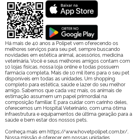
equilibrada.
É fácil de limpar no dia a dia?
Sim, a higienização é simples e prática.
Como escolher o tamanho ideal de casinha para pets
pequenos?
A escolha do tamanho adequado deve considerar o porte do
Há mais de 40 anos a Polipet vem oferecendo os
melhores serviços para seu pet, sempre buscando
animal e seu comportamento. Pets menores tendem a se sentir
novidades em estética animal, acessórios, medicina
mais confortáveis em espaços proporcionais ao seu corpo.
veterinária. Você e seus melhores amigos contam com
Nesse contexto, a Casa Stone House N°1 se apresenta como
10 lojas físicas, nossa loja online e todas possuem
uma solução equilibrada, oferecendo proteção sem excesso de
farmácia completa. Mais de 10 mil itens para o seu pet
disponíveis em todas as unidades. Um shopping
espaço. Isso favorece o descanso e reduz estímulos externos.
completo para estética, saúde e lazer do seu melhor
Além disso, ao combinar a casinha com
tapetes higiênicos
e
amigo. Sabemos que cada vez mais, os animais de
acessórios de conforto
, o ambiente se torna ainda mais
estimação assumem um papel primordial na
funcional e acolhedor.
composição familiar. E para cuidar com carinho deles,
oferecemos um Hospital Veterinário, com uma ótima
O que torna a Casa Stone House N°1 uma escolha
infraestrutura e equipamentos de última geração para a
inteligente para o dia a dia?
saúde e bem estar dos nossos pets.
A praticidade, aliada à durabilidade e ao conforto, transforma
Conheça mais em https://www.hovetpolipet.com.br/.
essa casinha em uma escolha estratégica para quem busca um
Nossa missão é oferecer em nossas unidades,