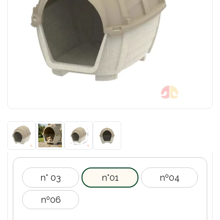
n° 03
n°01
nº04
nº06