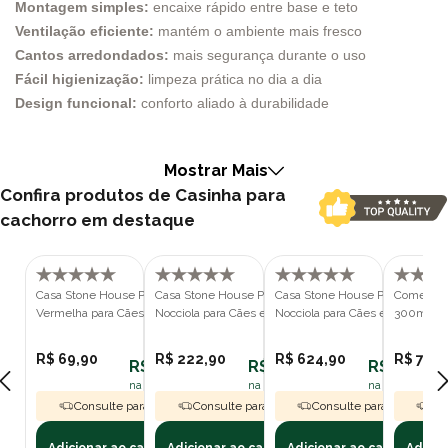
Montagem simples:
encaixe rápido entre base e teto
Ventilação eficiente:
mantém o ambiente mais fresco
Cantos arredondados:
mais segurança durante o uso
Fácil higienização:
limpeza prática no dia a dia
Design funcional:
conforto aliado à durabilidade
Escolher um abrigo adequado para pets de pequeno porte é uma
decisão que impacta diretamente no conforto, na segurança e até
Mostrar Mais
no comportamento do animal. A Casa Stone House Plast Pet N°1
Confira produtos de Casinha para
Fendi foi projetada exatamente para atender essa necessidade,
cachorro em destaque
combinando praticidade, resistência e um design funcional que
favorece o bem-estar diário.
Com dimensões compactas e estrutura inteligente, essa casinha
Casa Stone House Plast Pet N°1
Casa Stone House Plast Pet N°4
Casa Stone House Plast Pet N°6
Comedouro
oferece um espaço acolhedor e protegido, ideal para cães e
Vermelha para Cães e Gatos
Nocciola para Cães e Gatos
Nocciola para Cães e Gatos
300ml Fen
gatos de porte pequeno. Além disso, sua coloração fendi traz um
R$ 69,90
R$ 222,90
R$ 624,90
R$ 7,60
toque vibrante ao ambiente, sem abrir mão da funcionalidade.
R$ 62,91
R$ 200,61
R$ 562,41
Por que a Casa Stone House N°1 é ideal para pets de
na assinatura polipet
na assinatura polipet
na assinatura p
Consulte para Frete Grátis
Consulte para Frete Grátis
Consulte para Frete Grát
Con
pequeno porte?
O tamanho N°1 foi desenvolvido pensando nos pets menores,