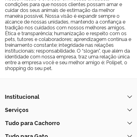
produto funcional e eficiente.
condições para que nossos clientes possam amar e
Sua montagem simples, limpeza descomplicada e resistência
cuidar dos seus animais de estimação da melhor
maneira possível. Nossa visão é expandir sempre o
fazem com que o investimento valha a pena ao longo do tempo.
alcance de nossas unidades, mantendo a confiança e
Ao mesmo tempo, o design seguro e ventilado contribui
tradição nos cuidados com nossos melhores amigos.
diretamente para o bem-estar do pet.
Ética e transparência; humanização e respeito com os
pets, tutores e colaboradores; aprendizagem contínua e
Dessa forma, a rotina se torna mais leve, tanto para o animal
treinamento constante; integridade nas relações
quanto para quem cuida.
institucionais; responsabilidade. O “slogan”, que além da
identidade com nossa empresa, traz uma relação única
entre a empresa você e seu melhor amigo é: Polipet, o
shopping do seu pet.
Institucional
Quem Somos
Serviços
Nossas Lojas
Banho e Tosa
Tudo para Cachorro
Prazos de Entrega
Retire na Loja
Ração
Tudo para Gato
Fale Conosco