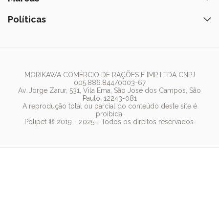
Tapete Higiênico
Como Comprar
Areia
Hospital Veterinário
Nexgard
Políticas
Coleiras
Lista de Desejos
Caixa de Areia
Clube mais Polipet
Simparic
Comedouros
Regulamentos Promocionais
Política de Privacidade
Bebedouro
PremieR
Antipulgas
Trocas e Devoluções
Termos de Uso
Fonte de Água
Golden
Dúvidas Frequentes
Arranhador
Pedigree
MORIKAWA COMÉRCIO DE RAÇÕES E IMP LTDA CNPJ
005.886.844/0003-67
Whiskas
Av. Jorge Zarur, 531, Vila Ema, São José dos Campos, São
Paulo, 12243-081
Dog Chow
A reprodução total ou parcial do conteúdo deste site é
proibida.
Royal Canin
Polipet ® 2019 - 2025 - Todos os direitos reservados.
Guabi Natural