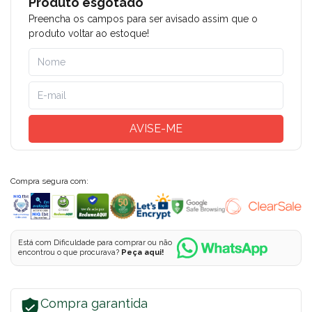
Produto esgotado
Preencha os campos para ser avisado assim que o
produto voltar ao estoque!
AVISE-ME
Compra segura com:
Está com Dificuldade para comprar ou não
encontrou o que procurava?
Peça aqui!
Compra garantida