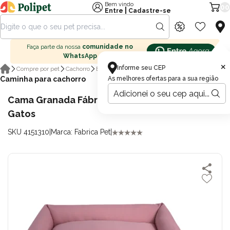
Bem vindo
00
|
Entre
Cadastre-se
Faça parte da nossa
comunidade no
WhatsApp
×
Informe seu CEP
Compre por pet
Cachorro
Boutique cachorro
Caminha para cachorro
As melhores ofertas para a sua região
Cama Granada Fábrica Pet Rose P para Cães e
Gatos
SKU 4151310
|
Marca: Fabrica Pet
|