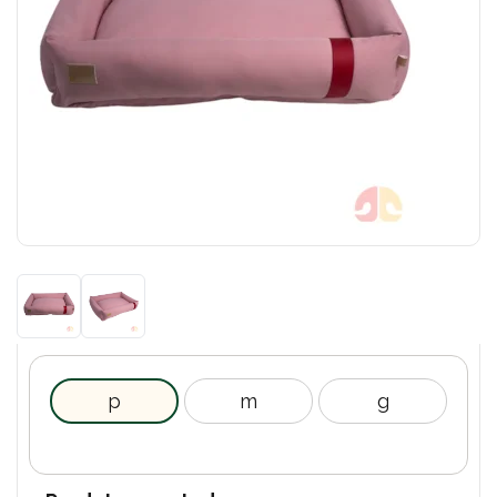
p
m
g