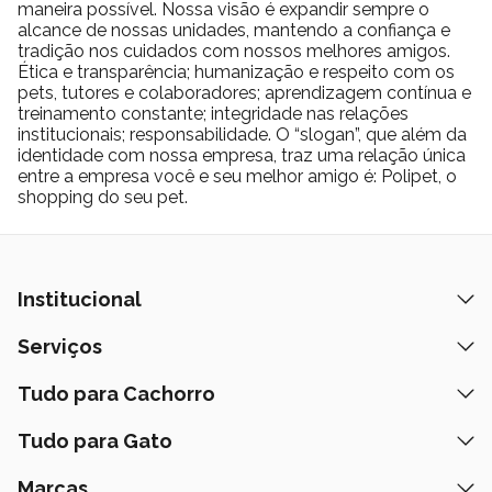
maneira possível. Nossa visão é expandir sempre o
alcance de nossas unidades, mantendo a confiança e
tradição nos cuidados com nossos melhores amigos.
Ética e transparência; humanização e respeito com os
pets, tutores e colaboradores; aprendizagem contínua e
treinamento constante; integridade nas relações
institucionais; responsabilidade. O “slogan”, que além da
identidade com nossa empresa, traz uma relação única
entre a empresa você e seu melhor amigo é: Polipet, o
shopping do seu pet.
Institucional
Quem Somos
Serviços
Nossas Lojas
Banho e Tosa
Tudo para Cachorro
Prazos de Entrega
Retire na Loja
Ração
Tudo para Gato
Fale Conosco
Peça pelo Delivery
Petiscos
Formas de Pagamento
Ração
Marcas
Assinatura Polipet