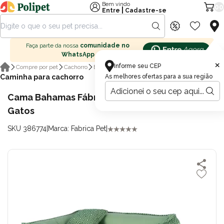
Bem vindo
00
|
Entre
Cadastre-se
Faça parte da nossa
comunidade no
WhatsApp
×
Informe seu CEP
Compre por pet
Cachorro
Boutique cachorro
Caminha para cachorro
As melhores ofertas para a sua região
Cama Bahamas Fábrica Pet P para Cães e
Gatos
SKU 386774
|
Marca: Fabrica Pet
|