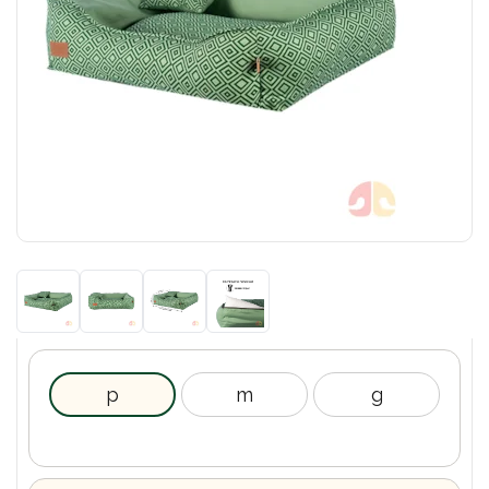
p
m
g