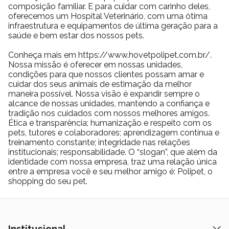
composição familiar. E para cuidar com carinho deles,
a opção de retire na loja e entregas no mesmo dia. Consulte a
oferecemos um Hospital Veterinário, com uma ótima
nossa política de frete.
infraestrutura e equipamentos de última geração para a
saúde e bem estar dos nossos pets.
Conheça mais em https://www.hovetpolipet.com.br/.
Nossa missão é oferecer em nossas unidades,
condições para que nossos clientes possam amar e
cuidar dos seus animais de estimação da melhor
maneira possível. Nossa visão é expandir sempre o
alcance de nossas unidades, mantendo a confiança e
tradição nos cuidados com nossos melhores amigos.
Ética e transparência; humanização e respeito com os
pets, tutores e colaboradores; aprendizagem contínua e
treinamento constante; integridade nas relações
institucionais; responsabilidade. O “slogan”, que além da
identidade com nossa empresa, traz uma relação única
entre a empresa você e seu melhor amigo é: Polipet, o
shopping do seu pet.
Institucional