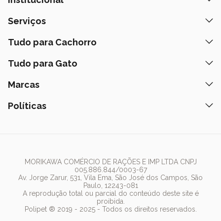
Quem Somos
Serviços
Nossas Lojas
Banho e Tosa
Tudo para Cachorro
Prazos de Entrega
Retire na Loja
Ração
Tudo para Gato
Fale Conosco
Peça pelo Delivery
Petiscos
Formas de Pagamento
Ração
Marcas
Assinatura Polipet
Tapete Higiênico
Como Comprar
Areia
Hospital Veterinário
Nexgard
Políticas
Coleiras
Lista de Desejos
Caixa de Areia
Clube mais Polipet
Simparic
Comedouros
Regulamentos Promocionais
Política de Privacidade
Bebedouro
PremieR
Antipulgas
Trocas e Devoluções
Termos de Uso
Fonte de Água
Golden
Dúvidas Frequentes
Arranhador
Pedigree
MORIKAWA COMÉRCIO DE RAÇÕES E IMP LTDA CNPJ
005.886.844/0003-67
Whiskas
Av. Jorge Zarur, 531, Vila Ema, São José dos Campos, São
Paulo, 12243-081
Dog Chow
A reprodução total ou parcial do conteúdo deste site é
proibida.
Royal Canin
Polipet ® 2019 - 2025 - Todos os direitos reservados.
Guabi Natural