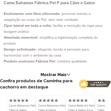
Cama Bahamas Fábrica Pet P para Cães e Gatos
Enchimento com fibra siliconada:
promove maciez e
adaptação ao corpo do Pet, sem reter umidade
Zíper lateral em toda a volta:
facilita a remoção da capa para
lavagem prática
Almofada removível:
simplifica a higienização completa do
produto
Design sofisticado:
elegante, bonito e pensado para
harmonizar com o ambiente da casa
Produto exclusivo Fábrica Pet:
combina qualidade,
durabilidade e estilo único
Três tamanhos disponíveis:
adapta-se ao porte do Pet e ao
Mostrar Mais
espaço disponível no ambiente
Confira produtos de Caminha para
Durável e ergonômica:
ideal para um descanso de qualidade e
cachorro em destaque
alívio de tensões
Fácil de limpar:
favorece a saúde e o bem-estar do Pet com
manutenção prática
Cama Bahamas Fábrica Pet G para
Cama Bahamas Fábrica Pet M para
Cama Bella Art Fábrica Pet G pa
Cama Bell
Cães e Gatos
Cães e Gatos
Cães e Gatos Azul
Cães e Ga