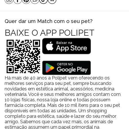
agregado da peça, garantindo que você está levando para casa
algo realmente pensado para fazer a diferença.
Quer dar um Match com o seu pet?
A escolha certa para quem quer mais do que o básico
Com tantas opções no mercado, pode parecer difícil escolher a
BAIXE O APP POLIPET
cama ideal para seu Pet. Mas a verdade é que poucas
conseguem reunir conforto, estilo e praticidade com tanta
eficiência como a Cama Bahamas. É um produto que conversa
com quem valoriza qualidade, mas também se importa com o
visual da casa e com a rotina prática de cuidados.
Escolher a Cama Bahamas é apostar em algo que vai além do
essencial. É escolher um descanso digno de realeza para seu
Há mais de 40 anos a Polipet vem oferecendo os
melhores serviços para seu pet, sempre buscando
Pet, com direito a muito charme, maciez e funcionalidade.
novidades em estética animal, acessórios, medicina
Por que comprar a Cama Bahamas Fábrica Pet na
veterinária. Você e seus melhores amigos contam com
Polipet?
10 lojas físicas, nossa loja online e todas possuem
farmácia completa. Mais de 10 mil itens para o seu pet
Na Polipet oferecemos ótimos preços em diversos produtos em
disponíveis em todas as unidades. Um shopping
nosso site, e você pode comprar por meio de PIX, boleto
completo para estética, saúde e lazer do seu melhor
bancário ou cartão de crédito. Além de frete grátis sobre
amigo. Sabemos que cada vez mais, os animais de
estimação assumem um papel primordial na
condições especiais para todo o Brasil. A Polipet oferece também