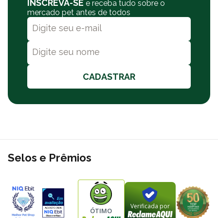
Polipet?
INSCREVA-SE
e receba tudo sobre o
mercado pet antes de todos
Na Polipet oferecemos ótimos preços em diversos produtos em
nosso site, e você pode comprar por meio de PIX, boleto
bancário ou cartão de crédito. Além de frete grátis sobre
condições especiais para todo o Brasil. A Polipet oferece também
a opção de retire na loja e entregas no mesmo dia. Consulte a
nossa política de frete.
CADASTRAR
Selos e Prêmios
Verificada por
ÓTIMO