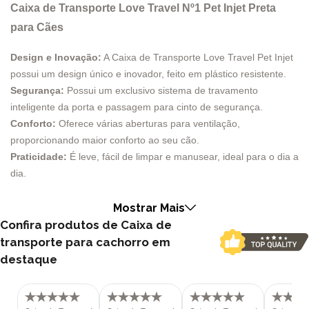
Caixa de Transporte Love Travel Nº1 Pet Injet Preta
para Cães
Design e Inovação:
A Caixa de Transporte Love Travel Pet Injet
possui um design único e inovador, feito em plástico resistente.
Segurança:
Possui um exclusivo sistema de travamento
inteligente da porta e passagem para cinto de segurança.
Conforto:
Oferece várias aberturas para ventilação,
proporcionando maior conforto ao seu cão.
Praticidade:
É leve, fácil de limpar e manusear, ideal para o dia a
dia.
Medidas Disponíveis:
Três tamanhos, adaptáveis a cães de
diferentes portes, variando de 5 kg a 12 kg.
Mostrar Mais
Confira produtos de Caixa de
A Caixa de Transporte Love Travel Pet Injet é a escolha perfeita
transporte para cachorro em
para garantir a segurança e o conforto do seu cão durante as
destaque
viagens. Com um design único e inovador, essa caixa foi
projetada para oferecer o máximo de bem-estar para o seu pet.
Design e Segurança