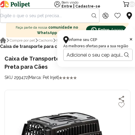
Bem vindo
00
|
Entre
Cadastre-se
Faça parte da nossa
comunidade no
WhatsApp
×
Informe seu CEP
Compre por pet
Cachorro
Passeio para cachorro
Caixa de transporte para cachorro
As melhores ofertas para a sua região
Caixa de Transporte Love Travel Nº1 Pet Injet
Preta para Cães
SKU 299472
|
Marca: Pet Injet
|