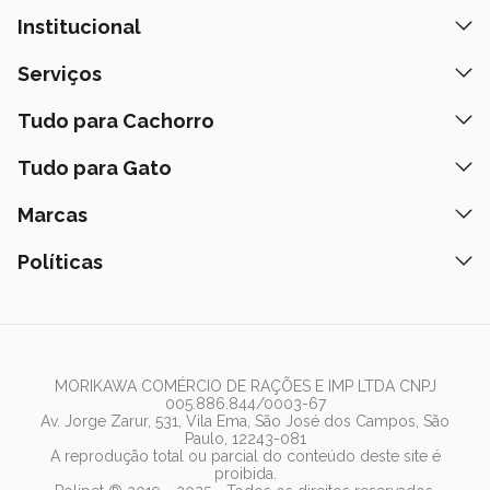
Institucional
Quem Somos
Serviços
Nossas Lojas
Banho e Tosa
Tudo para Cachorro
Prazos de Entrega
Retire na Loja
Ração
Tudo para Gato
Fale Conosco
Peça pelo Delivery
Petiscos
Formas de Pagamento
Ração
Marcas
Assinatura Polipet
Tapete Higiênico
Como Comprar
Areia
Hospital Veterinário
Nexgard
Políticas
Coleiras
Lista de Desejos
Caixa de Areia
Clube mais Polipet
Simparic
Comedouros
Regulamentos Promocionais
Política de Privacidade
Bebedouro
PremieR
Antipulgas
Trocas e Devoluções
Termos de Uso
Fonte de Água
Golden
Dúvidas Frequentes
Arranhador
Pedigree
MORIKAWA COMÉRCIO DE RAÇÕES E IMP LTDA CNPJ
005.886.844/0003-67
Whiskas
Av. Jorge Zarur, 531, Vila Ema, São José dos Campos, São
Paulo, 12243-081
Dog Chow
A reprodução total ou parcial do conteúdo deste site é
proibida.
Royal Canin