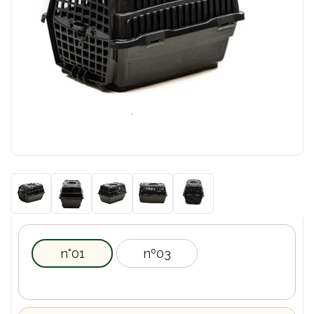
n°01
nº03